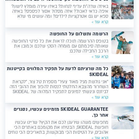
באיזה שדה"ת עדיף לנחות? באיזו עיירה מומלץ לישון?
איפה כדאי לאכול? איזה מסלול אסור לפספס? באיזה
ספא יש גם אטרקציות לילדים? ומה עושים מי שלא
גולשים? אספנו את עשרת הטיפים המובילים לחופשת
קרא עוד >
סקי משפחתית באוסטריה.
הרשמה ותשלום על החופשה
בטופס ההרשמה תוכלו לראות את כל פרטי החופשה
שאותה סיכמתם עם מומחה הסקי שלכם וכמובן את
הרכב החבילה שלכם:
קרא עוד >
כל מה שרציתם לדעת על תפקיד המלווים בקייטנות
SKIDEAL
"אני גולשת מגיל מאוד צעיר" מספרת טל צור, "לקראת
השחרור מהצבא החלטתי לנסות להפוך את ההובי הזה
לביזנס וניגשתי למיונים לתפקיד המלווה של SKIDEAL
באתרים, אבל אז פתאום זרקו לי את האפציה הזאת
קרא עוד >
ופתאום הבנתי ש-זה(!!!) התפקיד השווה באמת!"
SKIDEAL GUARANTEE מזמינים עכשיו, נסגרים
אחר כך.
מחפשים משהו שירענן לכם את הקיץ? שריינו עכשיו
חופשת SKIDEAL, הבטיחו את מקומכם באתרים הכי
אהובים, על הטיסות הכי מבוקשות, בתאריכים הכי נוחים
ובמלונות הכי שווים!
קרא עוד >