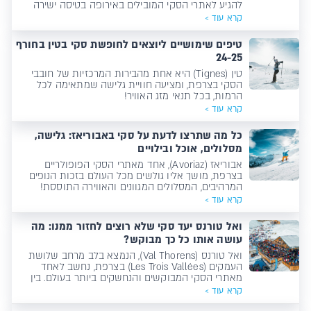
להגיע לאתרי הסקי המובילים באירופה בטיסה ישירה
קרא עוד >
טיפים שימושיים ליוצאים לחופשת סקי בטין בחורף
24-25
טין (Tignes) היא אחת מהבירות המרכזיות של חובבי
הסקי בצרפת, ומציעה חוויית גלישה שמתאימה לכל
הרמות, בכל תנאי מזג האוויר!
קרא עוד >
כל מה שתרצו לדעת על סקי באבוריאז: גלישה,
מסלולים, אוכל ובילויים
אבוריאז (Avoriaz), אחד מאתרי הסקי הפופולריים
בצרפת, מושך אליו גולשים מכל העולם בזכות הנופים
המרהיבים, המסלולים המגוונים והאווירה התוססת!
קרא עוד >
ואל טורנס יעד סקי שלא רוצים לחזור ממנו: מה
עושה אותו כל כך מבוקש?
ואל טורנס (Val Thorens), הנמצא בלב מרחב שלושת
העמקים (Les Trois Vallées) בצרפת, נחשב לאחד
מאתרי הסקי המבוקשים והנחשקים ביותר בעולם. בין
נופים עוצרי נשימה לפסגות מושלגות ללא הפסקה, ואל
קרא עוד >
טורנס מציע חוויה שאין לה תחליף. אך מה בדיוק הופך