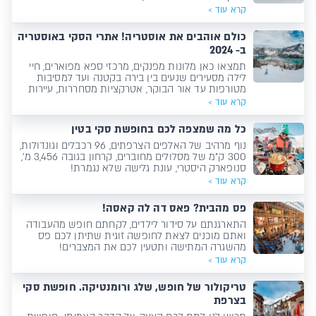
להפתיע אתכם, לסחרר אתכם ולייצר לכם הזדמנויות
קרא עוד >
לרומנטיקה במיטבה!
כולם אוהבים את אוסטריה! אתרי הסקי באוסטריה
ב- 2024
תמצאו כאן מלונות מפנקים, מרכזי ספא מפוארים, חיי
לילה מסעירים שנעים בין בירה בקטנה ועד למסיבות
מטורפות עד אור הבוקר, אטרקציות מסחררות, עיירות
צבעוניות ומרחבי גלישה שאין בהם רגע אחד משעמם.
קרא עוד >
כל מה שמצפה לכם בחופשת סקי בטין
נוף מרהיב של האלפים הצרפתים, 96 רכבלים וגונדולות,
300 ק"מ של מסלולים מחוברים, קרחון בגובה 3,456 מ',
סנופארק היסטרי, עונת גלישה שלא נגמרת!
קרא עוד >
פס מהבית? פאס דה לה קאסה!
התארגנתם על סידור לילדים, לקחתם חופש מהעבודה
ואתם מוכנים לצאת לחופשה זוגית שתיתן לכם פס
מהשגרה המתישה ותטעין לכם את המצברים!
קרא עוד >
טריקולור של חופש, שלג ורומנטיקה. חופשת סקי
בצרפת