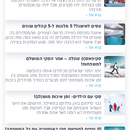
תרשו לנו לתת לכם הצצה אל הדבר האמיתי- חופשת
סקי בצרפת. יהיו מקרונים, אבל יהיה גם אקסטרים.
והרבה!
קרא עוד >
טסים לאישגל? 5 מלונות ל-5 קהלים שונים
אישגל נתפסת כעיירה פרועה לצעירים, שהמסלולים בה
סוערים וחיי הלילה מסעירים. זה נכון (וואוו כמה שזה נכון),
אבל אישגל היא הרבה יותר מזה. מגוון המלונות בעיירה
יודעים לחבק כל הרכב, להציע כל סגנון ולהבטיח חופשה
קרא עוד >
מהחלומות! תגידו לנו מי אתם ונגיד לכם איזה מלון הוא
בול בשבילכם!
סקיפאס(ו) טונלה – אתר הסקי המושלם
למשפחות!
יותר ויותר ישראלים מכתירים אותה כחופשה
המשפחתית המושלמת! למה? בזכות איזון מושלם בין
זמן איכות משפחתי לזמן מבוגרים בנפרד מהילדים, בזכות
אטרקציות לכל הגילאים, בלי רשימת MUST שצריך לסמן
קרא עוד >
עליה וי, בזכות מלונות מעולים, אוכל מצוין ועיירה נעימה
ובזכות המווון הזדמנויות לחוויות בלתי נשכחות. אם
סקי עם הילדים- זמן איכות מוש(לג)!
החלטתם לצאת לסקי עם המשפחה, כדאי שתעשו את
זה בפאסו&hellip;
כבר טיילתם ביוון, צללתם בתאילנד, חרשתם את היער
השחור והקפתם את קפריסין. אבל חופשת סקי
משפחתית לא דומה לאף אחת אחרת!
קרא עוד >
10 טיפים לחופשת סקי באוסטריה עם כל המשפחה!