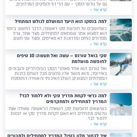
גם על גולשי הסקי – עם הרי הדולומיטים המרהיבים,
תרבות אירוח חמימה, מחירים נוחים יחסית ואוכל שפשוט
קרא עוד >
אי אפשר לעמוד בפניו.
למה בנסקו הוא היעד המושלם לגולש המתחיל
כשחושבים על חופשת סקי ראשונה, הדבר החשוב ביותר
הוא למצוא אתר שמתאים למתחילים. מצד אחד, צריך
מסלולים נוחים ומדרונות לא מאיימים, ומצד שני חשוב
שיהיו תשתיות טובות, מחירים נוחים ואווירה שתעזור
קרא עוד >
להיכנס לעניינים בקלות.
סקי בואל טורנס – עשה ואל תעשה: 10 טיפים
לחופשה מושלמת
ואל טורנס הוא אחד מאתרי הסקי הפופולריים והגבוהים
באירופה, והוא מושך אליו גולשים מכל העולם בזכות
המסלולים המגוונים, השלג האיכותי והאווירה התוססת
קרא עוד >
למה כדאי לקחת מדריך סקי ולא ללמוד לבד?
המדריך למתחילים ולמתקדמים
כשיוצאים לחופשת סקי, השאלה הראשונה שעולה אצל
גולשים מתחילים היא האם לקחת מדריך סקי או לנסות
ללמוד לבד.
קרא עוד >
איך לבחור מלון בטין? המדריך למתחילים ולמכורים