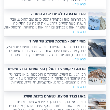
קרא עוד >
כנגד ארבעה גולשים דיברה התורה
חג החירות מאז ומתמיד נתפס כזמן טוב לחופש. אבל
השנה, כשמתחילים להרגיש את סופה של התקופה
שסגרה אותנו בבתים ובודדה אותנו מחוויות והרפתקאות,
נדמה שכולם מחפשים הרבה יותר מסתם חופשה.
קרא עוד >
מחפשים חופשה שתפרוץ גבולות, שתספק חוויות, שיהיה
בה הכל מהכל ושתטעין לנו בחזרה את מצבורי האנרגיות.
מאיירהופן- ממלכת השלג של טירול
כבר ברור לכולנו- החיים חזרו! ואיתם החופש לזוז ולטייל,
לפנק את עצמנו בעיקר. אחרי כל מה שעברנו מגיעה לנו
קצת נחת, ומה יותר מרגיע מחופשת סקי בין הפסגות
המושלגות של בנסקו?
קרא עוד >
מדונה די קמפיליו- הסלון הכי מפואר בדולומיטיים
חכו רגע עם השלג, המסלולים והפסגות ובואו נדבר על
מה שהופך את מדונה די קמפיליו לפייבוריט של אוהבי
החיים הטובים- בילויים, אטרקציות, חיי לילה, מסעדות,
שופינג – אם אתם מתכננים סיקור במדונה כדאי שתארזו
קרא עוד >
טוקסידו או שמלת ערב כי זה הולך להיות נוצץ!
באנו בגלל הפיצה, נשארנו בזכות השלג
הדיבור על הנוף שלו הולך לפניו ולא מעט גולשים
מכתירים אותו כ- "אתר הסקי היפה בעולם", אבל החיים
כבר לימדו אותנו שיופי זה לא הכל... אז מה בכל זאת