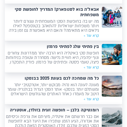
שיסייעו לך להתחיל וליהנות מחוויית סקי בלתי נשכחת.
אבאל'ה בוא לסנופארק! המדריך לחופשת סקי
משפחתית
מה יש בה בחופשת הסקי המשפחתית שגורם ליותר
ויותר משפחות ישראליות להתאהב בקונספט? לאילו
גילאים היא מתאימה? והאם היא מאפשרת גם זמן בירה
וספא להורים? (ספוילר- הכי כן!) קבלו את המדריך המלא
קרא עוד >
לחופשת סקי עם הילדים.
בין פתיתי שלג לפתיתי פרמזן
חופשת סקי באיטליה היא הרבה יותר ממדרונות צחורים
ונוף יפהפה, היא חוויית גלישה מסחררת עטופה בניחוחות
פיצה, טעמי פסטה ופתיתים של פרמזן. פודיז, התפקדו,
מצאנו לכם את היעד המושלם ואלה המנות שאתם
קרא עוד >
פשוט לא יכולים לפספס!
כל מה שמחכה לכם בעונת 2025 בבנסקו
מעונה לעונה הוא נהיה מבוקש יותר, אטרקטיבי יותר
ומשתלם יותר. בנסקו- אתר הסקי הגדול בבולגריה שומר
היטב על מעמדו כאחד האתרים שהגולשים הישראלים
הכי אוהבים!
קרא עוד >
רומנטיקה בלבן – חופשה זוגית בזולדן, אוסטריה
אם כבר חרשתם את איטליה, מיציתם את צרפת וכיסיתם
את אנדורה, הגיע הזמן שתכירו את היעד הבא לחופשת
הסקי הזוגית שלכם: זולדן. האוסטרית הזאת הולכת