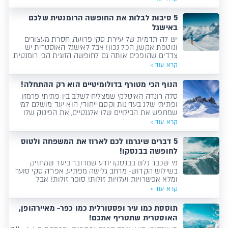
המקומיים וטעמי המטבח האיטלקי, הופכים אותה ליעד
מעולה לכל הרכב! אז תגידו לנו מי אתם וגלו מהי
5 סיבות לבלות את החופשה הרומנטית שלכם
החופשה האיטלקית המושלמת בשבילכם!
באישגל
יש לה תדמית של עיירת סקי פרועה, חסרת מעצורים
ונוטפת אקשן, הכל נכון! אבל לאישגל האוסטרית יש
צדדים שהופכים אותה גם לחופשה הזוגית הכי רומנטית
שיכולה להיות! אז שחררו את פריז וקבלו 5 סיבות לטוס
קרא עוד >
עם הפרטנר.ית לאישגל, אוסטריה.
הנוף הכי מטורף בדולומיטיים הוא רק ההתחלה!
סלה רונדה האיטלקי שמצליח לשלב בין פתיתי פרמזן
ופתיתי שלג בעדינות וקסם ייחודי, הוא יעד מושלם למי
שמחפש את הבילויים שלו אלגנטיים, את הפינוק שלו
מופרז ואת הגלישה מגוונת. כאן תמצאו אינסוף דרכים
קרא עוד >
לבלות את החופשה שלכם ובכל דרך- היא תהיה
מדהימה!
5 דברים שיגרמו לכם לארוז את המשפחה ולטוס
לחופשה בבנסקו!
מי שכבר גלש בבנסקו יודע שמדובר ביעד שמחזיק
בשילוש הקדוש- מרחב גלישה מפתיע, אפר'ה סקי סוער
ומלא אפשרויות ועלויות זולות! סופר זולות! אבל
כשמדובר בחופשה משפחתית, למשולש הזה מתווספות
קרא עוד >
עוד כמה וכמה סיבות טובות לארוז את הילדים ולטוס
לחופשה באתר הסקי הגדול ביותר בבולגריה. וגם הן- רק
תוססת כמו עיר ופסטורלית כמו כפר- מאיירהופן,
ההתחלה.
האוסטרית שתטריף אתכם!