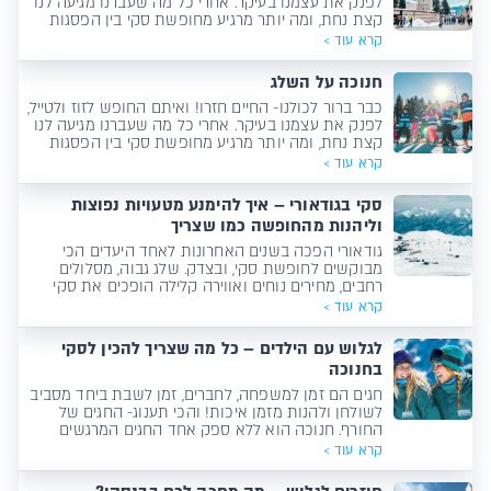
לפנק את עצמנו בעיקר. אחרי כל מה שעברנו מגיעה לנו
קצת נחת, ומה יותר מרגיע מחופשת סקי בין הפסגות
המושלגות של בנסקו?
קרא עוד >
חנוכה על השלג
כבר ברור לכולנו- החיים חזרו! ואיתם החופש לזוז ולטייל,
לפנק את עצמנו בעיקר. אחרי כל מה שעברנו מגיעה לנו
קצת נחת, ומה יותר מרגיע מחופשת סקי בין הפסגות
המושלגות של בנסקו?
קרא עוד >
סקי בגודאורי – איך להימנע מטעויות נפוצות
וליהנות מהחופשה כמו שצריך
גודאורי הפכה בשנים האחרונות לאחד היעדים הכי
מבוקשים לחופשת סקי, ובצדק. שלג גבוה, מסלולים
רחבים, מחירים נוחים ואווירה קלילה הופכים את סקי
בגודאורי לבחירה מצוינת כמעט לכל סוג גולש.
קרא עוד >
לגלוש עם הילדים – כל מה שצריך להכין לסקי
בחנוכה
חגים הם זמן למשפחה, לחברים, זמן לשבת ביחד מסביב
לשולחן ולהנות מזמן איכות! והכי תענוג- החגים של
החורף. חנוכה הוא ללא ספק אחד החגים המרגשים
והמשפחתיים ביותר!
קרא עוד >