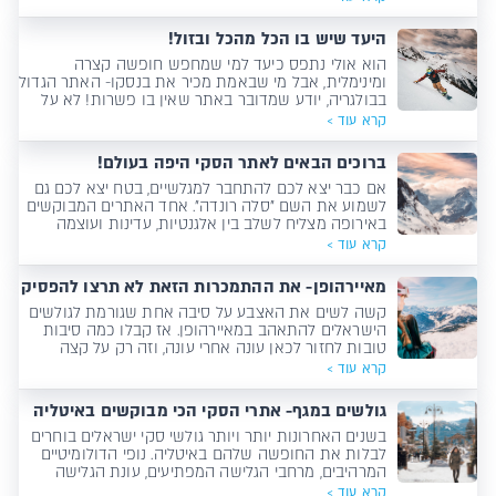
היעד שיש בו הכל מהכל ובזול!
הוא אולי נתפס כיעד למי שמחפש חופשה קצרה
ומינימלית, אבל מי שבאמת מכיר את בנסקו- האתר הגדול
בבולגריה, יודע שמדובר באתר שאין בו פשרות! לא על
איכות השלג, לא על הגיוון בגלישה, לא על הבילויים, על
קרא עוד >
האטרקציות, על האוכל ובטח שלא על המלונות. הנה כל
מה שכדאי לדעת על אחד היעדים האהובים על
ברוכים הבאים לאתר הסקי היפה בעולם!
הישראלים.
אם כבר יצא לכם להתחבר למגלשיים, בטח יצא לכם גם
לשמוע את השם "סלה רונדה". אחד האתרים המבוקשים
באירופה מצליח לשלב בין אלגנטיות, עדינות ועוצמה
ולספק חופשה שמחברת בין כל העולמות ומתאימה לכל
קרא עוד >
הסגנונות.
מאיירהופן- את ההתמכרות הזאת לא תרצו להפסיק
קשה לשים את האצבע על סיבה אחת שגורמת לגולשים
הישראלים להתאהב במאיירהופן. אז קבלו כמה סיבות
טובות לחזור לכאן עונה אחרי עונה, וזה רק על קצה
המגלש...
קרא עוד >
גולשים במגף- אתרי הסקי הכי מבוקשים באיטליה
בשנים האחרונות יותר ויותר גולשי סקי ישראלים בוחרים
לבלות את החופשה שלהם באיטליה. נופי הדולומיטיים
המרהיבים, מרחבי הגלישה המפתיעים, עונת הגלישה
הארוכה, התשתיות המושקעות, האופי המחבק של
קרא עוד >