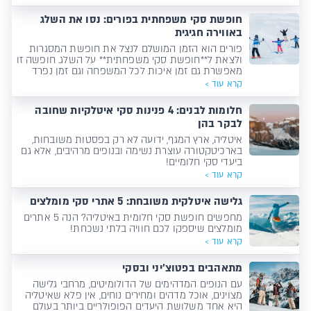
חופשת סקי משפחתית בפורים: נסו את השלג
באווירה חגיגית
פורים הוא הזמן המושלם לנצל את חופשת המסגרות
ולצאת ל**חופשת סקי משפחתית** על השלג. חופשה זו
מאפשרת גם זמן איכות לכל המשפחה וגם זמן נפרד
להורים ולילדים, ומבטיחה חוויה ייחודית.
קרא עוד >
חלומות לבנים: 4 פנינות סקי איטלקיות שחובה
לבקר בהן
איטליה, ארץ המגף, ידועה לא רק בפסטות משובחות,
בארכיטקטורה עוצרת נשימה ובנופים מרהיבים, אלא גם
ביעדי סקי חלומיים!
קרא עוד >
גלישה איטלקית משובחת: 5 אתרי סקי מומלצים
מחפשים חופשת סקי חלומית באיטליה? הנה 5 אתרים
מומלצים שיספקו לכם חוויה בלתי נשכחת!
קרא עוד >
מתאהבים בפטוצ'יני ובסקי
עם הנופים המדהימים של הדולומיטים, מרחבי גלישה
מצוינים, אוכל מדהים ומחירים נוחים, אין פלא שאיטליה
היא אחד משלושת היעדים הפופולריים ביותר בעולם