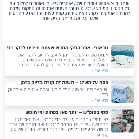
אנחנו בSKIDEAL אוהבים שלג, אוהבים גלישה, ואוהבים לחלוק את
כל הניסיון והמידע שרכשנו לאורך השנים אתכם! זה המקום שלכם
להרחיב אופקים ולקבל קצת טיפים, קצת עצות, עוד מידע מהניסיון
שלנו. וכל זה במרחק קליק אחד.
גודאורי- אתר הסקי החדש שאתם חייבים לבקר בו!
אנחנו משתדלים כל הזמן לרענן, לחדש, לחקור את
העולם כדי למצוא לכם יעדי חדשים לחופשות סקי
מושלגות שיעיפו אתכם לשמיים. קבלו את הכוכבת
החדשה שלנו, יעד שרק מקבץ ישראלים זכו לגלוש בו,
קרא עוד >
המקלט של הגולשים המכורים שלא בחלו באמצעים כדי
להגיע אליו- גיאורגיה!
פסח על השלג – השנה זה קורה בדיוק בזמן
יש תאריכים שפשוט נופלים בול, ופסח 2026 הוא בדיוק
כזה.
קרא עוד >
סקי בסופ"ש – יותר פאן בפחות ימי חופש
לא תמיד צריך שבוע שלם כדי להרגיש את האדרנלין,
התחושה של השלג מתחת לרגליים ואת הנחת של אחרי
גלישה. לפעמים כל מה שצריך זה סופ"ש מדויק של סקי
קרא עוד >