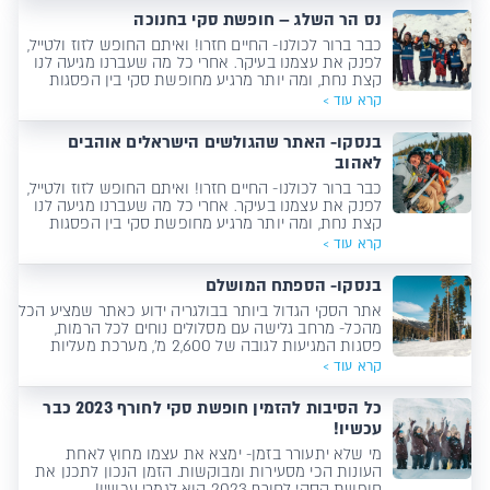
נס הר השלג – חופשת סקי בחנוכה
כבר ברור לכולנו- החיים חזרו! ואיתם החופש לזוז ולטייל,
לפנק את עצמנו בעיקר. אחרי כל מה שעברנו מגיעה לנו
קצת נחת, ומה יותר מרגיע מחופשת סקי בין הפסגות
המושלגות של בנסקו?
קרא עוד >
בנסקו- האתר שהגולשים הישראלים אוהבים
לאהוב
כבר ברור לכולנו- החיים חזרו! ואיתם החופש לזוז ולטייל,
לפנק את עצמנו בעיקר. אחרי כל מה שעברנו מגיעה לנו
קצת נחת, ומה יותר מרגיע מחופשת סקי בין הפסגות
המושלגות של בנסקו?
קרא עוד >
בנסקו- הספתח המושלם
אתר הסקי הגדול ביותר בבולגריה ידוע כאתר שמציע הכל
מהכל- מרחב גלישה עם מסלולים נוחים לכל הרמות,
פסגות המגיעות לגובה של 2,600 מ', מערכת מעליות
מתוחזקת ומושקעת, סנופארק ידידותי, שופינג, טברנות,
קרא עוד >
מרכזי ספא, ברים, מסעדות, אווירה דינמית שמתאימה לכל
הרכב.
כל הסיבות להזמין חופשת סקי לחורף 2023 כבר
עכשיו!
מי שלא יתעורר בזמן- ימצא את עצמו מחוץ לאחת
העונות הכי מסעירות ומבוקשות. הזמן הנכון לתכנן את
חופשת הסקי לחורף 2023 הוא לגמרי עכשיו!