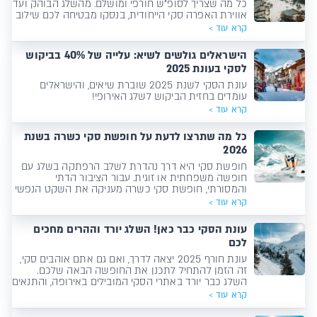
כל מה שצריך לסופ"ש חורפי ומושלם. מהשלג הבוהק ועד
אווירת האפרה סקי הייחודית, בנסקו מבטיחה לכם שילוב
מושלם של אקשן ורוגע, קרוב לבית ובמחיר נוח לכל כיס.
קרא עוד >
הישראלים גולשים לשיא: עלייה של 40% בביקוש
לסקי בעונת 2025
עונת הסקי לשנת 2025 שוברת שיאים, והישראלים
עומדים בחזית הביקוש לשלג האירופי!
קרא עוד >
כל מה שתרצו לדעת על חופשת סקי כשרה בשנת
2026
חופשת סקי היא דרך נהדרת לשלב הרפתקה בשלג עם
חופשה משפחתית או זוגית. עבור הציבור הדתי
והמסורתי, חופשת סקי כשרה מעניקה את השקט הנפשי
לשמור על אורח החיים הדתי גם באתרי הסקי המובילים
קרא עוד >
בעולם.
עונת הסקי כבר כאן! השלג יורד וההרים מחכים
לכם
עונת חורף 2025 יצאה לדרך, ואם גם אתם אוהבים סקי,
זה הזמן להתחיל לתכנן את החופשה הבאה שלכם.
השלג כבר יורד באתרי הסקי המובילים באירופה, והתנאים
המושלמים מחכים רק לכם.
קרא עוד >