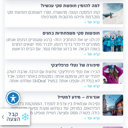
למה להזמין חופשת סקי עכשיו?
קחו הפסקה קטנה מהשגרה, סגרו לעצמכם חופשת סקי
מוקדמת ותיהנו מהטבות מטורפות!
קרא עוד >
חופשות סקי משפחתיות בחגים
לכולנו יש את התחביב הזה- ברגע שנגמרים החגים אנחנו
ממהרים לדפדף בדפי היומן, ולברר מתי יוצאים החגים
בשנה הבאה. אז ברגע שפסח נגמר, עם הביס הראשון
מהפיתה ניגשנו ליומן וגילינו ש-2020 מבטיחה חופשות
קרא עוד >
חגים ארוכות ומשובחות. לנו זה עושה חשק לחופשה, מה
איתכם?
סיפורה של נטלי פרפליצקי
הכירו את נטלי פרפליצקי: גולשת עם הרבה אהבה לשלג.
לנטלי יש לוק שימקם אותה כמקומית באתרי הסקי, אבל
לא בגלל זה עטפנו אותה במעיל SkiDeal ושלחנו אותה
להיות מלווה במאיירהופן בעונה שעברה, אלא בזכות
קרא עוד >
האופי החזק שלה והיכולת שלה להתמודד עם אתגרים
מסובכים.
אנדורה – מידע למטייל
נסיכות עצמאית בין צרפת לספרד, הממוקמת בלב הרי
הפירנאים, במרחק של כשלוש שעות נסיעה מברצלונה.
כולה פטורה ממס ומציעה חוויית שופינג משתלמת
קבל
במיוחד עם מאות חנויות מסוגים שונים, המושכות אליהן
הצעה
קרא עוד >
מיליוני תיירים מדי שנה. אנדורה מצטיינת במרכזי ספא
גדולים ומפנקים, נופים מרהיבים, חופשות סקי לכל