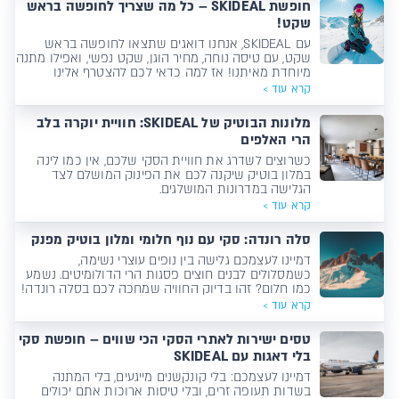
חופשת SKIDEAL – כל מה שצריך לחופשה בראש
שקט!
עם SKIDEAL, אנחנו דואגים שתצאו לחופשה בראש
שקט, עם טיסה נוחה, מחיר הוגן, שקט נפשי, ואפילו מתנה
מיוחדת מאיתנו! אז למה כדאי לכם להצטרף אלינו
העונה?
קרא עוד >
מלונות הבוטיק של SKIDEAL: חוויית יוקרה בלב
הרי האלפים
כשרוצים לשדרג את חוויית הסקי שלכם, אין כמו לינה
במלון בוטיק שיקנה לכם את הפינוק המושלם לצד
הגלישה במדרונות המושלגים.
קרא עוד >
סלה רונדה: סקי עם נוף חלומי ומלון בוטיק מפנק
דמיינו לעצמכם גלישה בין נופים עוצרי נשימה,
כשמסלולים לבנים חוצים פסגות הרי הדולומיטים. נשמע
כמו חלום? זהו בדיוק החוויה שמחכה לכם בסלה רונדה!
קרא עוד >
טסים ישירות לאתרי הסקי הכי שווים – חופשת סקי
בלי דאגות עם SKIDEAL
דמיינו לעצמכם: בלי קונקשנים מייגעים, בלי המתנה
בשדות תעופה זרים, ובלי טיסות ארוכות אתם יכולים