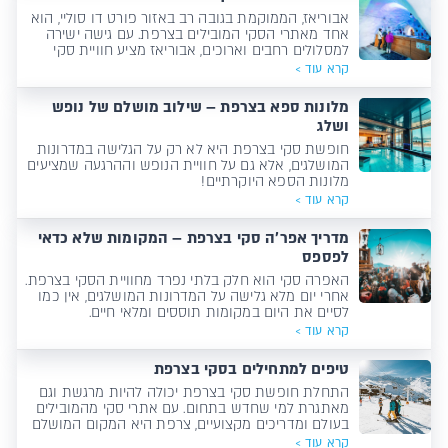
אבוריאז, הממוקמת בגובה רב באזור פורט דו סוליי, הוא
אחד מאתרי הסקי המובילים בצרפת. עם גישה ישירה
למסלולים רחבים וארוכים, אבוריאז מציע חוויית סקי
מושלמת!
קרא עוד >
מלונות ספא בצרפת – שילוב מושלם של נופש
ושלג
חופשת סקי בצרפת היא לא רק על הגלישה במדרונות
המושלגים, אלא גם על חוויית הנופש וההרגעה שמציעים
מלונות הספא היוקרתיים!
קרא עוד >
מדריך אפר'ה סקי בצרפת – המקומות שלא כדאי
לפספס
האפרה סקי הוא חלק בלתי נפרד מחוויית הסקי בצרפת.
אחרי יום מלא גלישה על המדרונות המושלגים, אין כמו
לסיים את היום במקומות תוססים ומלאי חיים.
קרא עוד >
טיפים למתחילים בסקי בצרפת
התחלת חופשת סקי בצרפת יכולה להיות מרגשת וגם
מאתגרת למי שחדש בתחום. עם אתרי סקי מהמובילים
בעולם ומדריכים מקצועיים, צרפת היא המקום המושלם
להתחיל את הרפתקת הסקי שלך. הנה כמה טיפים
קרא עוד >