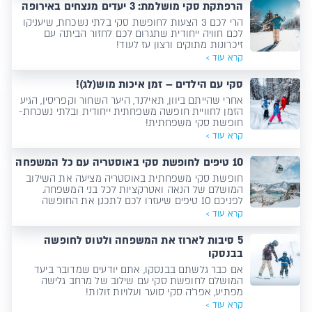
את האתר הזה לכל כך פופולרי? במאמר זה נבחן את מה
הרפתקת סקי מושלמת: 3 יעדים מנצחים באירופה
שיש בואל טורנס שאין&hellip;
הרי לכם 3 הצעות לחופשת סקי בלתי נשכחת, שיעניקו
לכם חוויה ייחודית שתגרום לכם לחזור הביתה עם
זיכרונות מתוקים ורצון עז לעוד!
קרא עוד >
סקי עם הילדים – זמן איכות מוש(לג)!
אחרי שהייתם ביוון, תאילנד, היער השחור וקפריסין, הגיע
הזמן לחוויית חופשה משפחתית ייחודית ובלתי נשכחת-
חופשת סקי משפחתית!
קרא עוד >
10 טיפים לחופשת סקי באוסטריה עם כל המשפחה
חופשת סקי משפחתית באוסטריה מציעה את השילוב
המושלם של הנאה ואטרקציות לכל בני המשפחה.
לפניכם 10 טיפים שיעזרו לכם לתכנן את החופשה
המושלמת
קרא עוד >
5 סיבות לארוז את המשפחה ולטוס לחופשה
בבנסקו
אם כבר גלשתם בבנסקו, אתם יודעים שמדובר ביעד
המושלם לחופשת סקי עם שילוב של מרחב גלישה
מפתיע, אפר'ה סקי סוער ועלויות זולות!
קרא עוד >