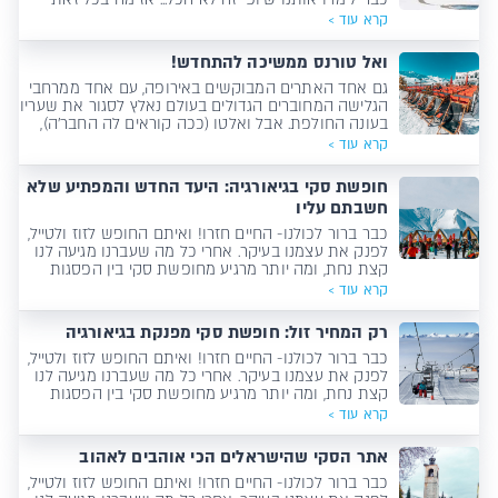
הופך את סלה רונדה האיטלקי לאחד מאתרי הסקי
קרא עוד >
האירופים הכי מבוקשים? אספנו 5 תשובות טובות.
ואל טורנס ממשיכה להתחדש!
גם אחד האתרים המבוקשים באירופה, עם אחד ממרחבי
הגלישה המחוברים הגדולים בעולם נאלץ לסגור את שעריו
בעונה החולפת. אבל ואלטו (ככה קוראים לה החבר'ה),
לא עצרה לנוח- העיירה התחדשה, השתפרה, השתדרגה
קרא עוד >
ופתחה את עונת 2022 בפול גז! קבלו את כל מה שחדש
בוואל טורנס וכל מה שהפך את האתר מממש טוב-
חופשת סקי בגיאורגיה: היעד החדש והמפתיע שלא
לאפילו טוב יותר!
חשבתם עליו
כבר ברור לכולנו- החיים חזרו! ואיתם החופש לזוז ולטייל,
לפנק את עצמנו בעיקר. אחרי כל מה שעברנו מגיעה לנו
קצת נחת, ומה יותר מרגיע מחופשת סקי בין הפסגות
המושלגות של בנסקו?
קרא עוד >
רק המחיר זול: חופשת סקי מפנקת בגיאורגיה
כבר ברור לכולנו- החיים חזרו! ואיתם החופש לזוז ולטייל,
לפנק את עצמנו בעיקר. אחרי כל מה שעברנו מגיעה לנו
קצת נחת, ומה יותר מרגיע מחופשת סקי בין הפסגות
המושלגות של בנסקו?
קרא עוד >
אתר הסקי שהישראלים הכי אוהבים לאהוב
כבר ברור לכולנו- החיים חזרו! ואיתם החופש לזוז ולטייל,