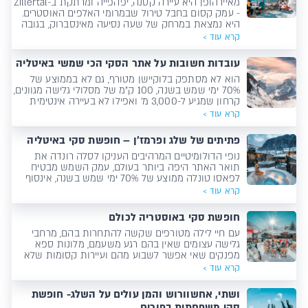
מאיירהופן היא עיירה קטנה, יפהפייה ומרתקת ב-Zillertal
- עמק קסום בחבל טירול שבמרומי האלפים האוסטרים.
היא נמצאת במרחק של שעה נסיעה מאינסברוק, בגובה
של 630 מ' ומעליה מתנשאים רכסים בגבהים שבין 2,000
קרא עוד >
ל-3,500 מטרים.
עובדות חשובות על אתר הסקי הכי שמשי באיטליה
הוא לא מסתפק בלוקיישן מטורף, גם לא בממוצע של
70% ימי שמש בשנה, 100 ק"מ של מסלולי גלישה מגוונים,
קרחון שמגיע ל-3,000 מ' ואפילו לא בעיירה אינטימית
וחמימה שתחבק כל הרכב. פאסו טונלה שנחשב אחד
קרא עוד >
האתרים הכי ידידותיים למשפחות, לא מפסיק לחדש
ולהתחדש. אז הנה כמה עובדות שכדאי לדעת על פאסו
פתיתים של שלג ופרמז'ן – חופשת סקי באיטליה
טונלה.
נופי הדולומיטיים המרהיבים העניקו לסלה רונדה את
תואר האתר היפה ביותר בעולם, עמק השמש מבטיח
לפאסו טונלה ממוצע של 70% ימי שמש בשנה, אינסוף
אפשרויות הבילוי הפכו את ליביניו למלכת חיי הלילה של
קרא עוד >
איטליה והצ'ארם הנדיר של מדונה דה קמפיליו הופך
אותה לחוויה נוצצת, זוהרת ואלגנטית
חופשת סקי באוסטריה לכולם
עם חיי לילה מטורפים שקשה להתחרות בהם, מרחבי
גלישה עצומים שאין בהם רגע משעמם, מלונות ספא
מפנקים שאי אפשר לשבוע מהם ועיירות קסומות שלא
תוכלו שלא להתאהב בהן. קבלו את האתרים שיבטיחו
קרא עוד >
לכם חופשת סקי מושלמת באוסטריה!
ושתי, אחשוורוש והמן עולים על השלג- חופשת
סקי משפחתית בפורים