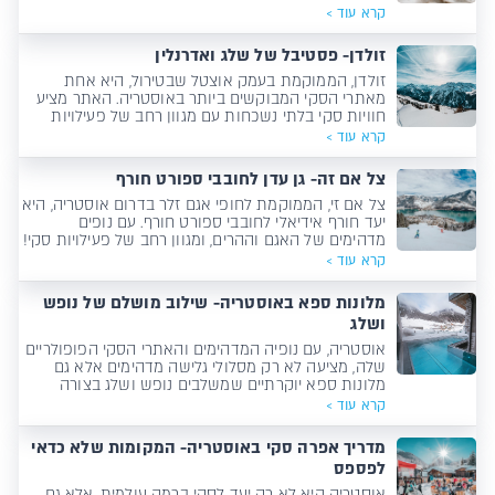
תוססת!
קרא עוד >
זולדן- פסטיבל של שלג ואדרנלין
זולדן, הממוקמת בעמק אוצטל שבטירול, היא אחת
מאתרי הסקי המבוקשים ביותר באוסטריה. האתר מציע
חוויות סקי בלתי נשכחות עם מגוון רחב של פעילויות
חורף!
קרא עוד >
צל אם זה- גן עדן לחובבי ספורט חורף
צל אם זי, הממוקמת לחופי אגם זלר בדרום אוסטריה, היא
יעד חורף אידיאלי לחובבי ספורט חורף. עם נופים
מדהימים של האגם וההרים, ומגוון רחב של פעילויות סקי!
קרא עוד >
מלונות ספא באוסטריה- שילוב מושלם של נופש
ושלג
אוסטריה, עם נופיה המדהימים והאתרי הסקי הפופולריים
שלה, מציעה לא רק מסלולי גלישה מדהימים אלא גם
מלונות ספא יוקרתיים שמשלבים נופש ושלג בצורה
מושלמת..
קרא עוד >
מדריך אפרה סקי באוסטריה- המקומות שלא כדאי
לפספס
אוסטריה היא לא רק יעד לסקי ברמה עולמית, אלא גם