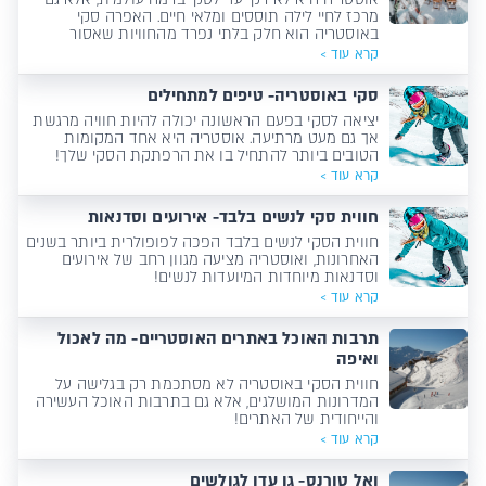
מרכז לחיי לילה תוססים ומלאי חיים. האפרה סקי
באוסטריה הוא חלק בלתי נפרד מהחוויות שאסור
לפספס!
קרא עוד >
סקי באוסטריה- טיפים למתחילים
יציאה לסקי בפעם הראשונה יכולה להיות חוויה מרגשת
אך גם מעט מרתיעה. אוסטריה היא אחד המקומות
הטובים ביותר להתחיל בו את הרפתקת הסקי שלך!
קרא עוד >
חווית סקי לנשים בלבד- אירועים וסדנאות
חווית הסקי לנשים בלבד הפכה לפופולרית ביותר בשנים
האחרונות, ואוסטריה מציעה מגוון רחב של אירועים
וסדנאות מיוחדות המיועדות לנשים!
קרא עוד >
תרבות האוכל באתרים האוסטריים- מה לאכול
ואיפה
חווית הסקי באוסטריה לא מסתכמת רק בגלישה על
המדרונות המושלגים, אלא גם בתרבות האוכל העשירה
והייחודית של האתרים!
קרא עוד >
ואל טורנס- גן עדן לגולשים