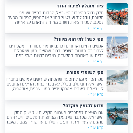
ציוד מומלץ לציבור הדתי
חלק גדול מהציבור הישראלי, לרבות דתיים ושומרי
מסורת, נוהג לנסוע לטיול בחו"ל או לנופש, לפחות מפעם
לפעם. לפני היציאה, חשוב מאוד להתארגן על אריזה
מסודרת של ציוד ופריטים חשובים, שלא תמיד קל למצוא
קרא עוד >
בארץ היעד.
סקי כשר! למי הוא מיועד?
אנשים דתיים ואדוקים וכן גם שומרי מסורת – מקפידים
לצרוך רק מזונות כשרים. ברור שמוצרי מזון שאוכלים
בבית או בארוחה במסעדה, חייבים להיות בעלי רמת
כשרות נאותה, אך ישנם גם מוצרים נוספים שניתן למצוא
קרא עוד >
כמותאמים לציבור הדתי או המסורתי.
סקי לשומרי מסורת
סקי הפך מזמן לתופעה שהכתה שורשים עמוקים בחברה
הישראלית ובעולם בכלל, לא בכדי כמות הדילים המובנים
לישראלים ביעדים אטרקטיביים כמו : צרפת, אוסטריה,
שוויץ ואיטליה שהפכו ליעדים מאוד מבוקשים בתחום
קרא עוד >
אתרי הסקי בעולם.
מדוע להזמין מוקדם?
אם מציצים למספרים מאחורי הקלעים של שוק הסקי
הישראלי, מסתבר שלמעלה ממחצית הגולשים הישראלים
נוהגים להזמין את החופשה שלהם עד סוף דצמבר. מעבר
להתנהלות צרכנית נבונה, כנראה שיש להם סיבה טובה
קרא עוד >
לעשות זאת. אז למה זה כדאי?