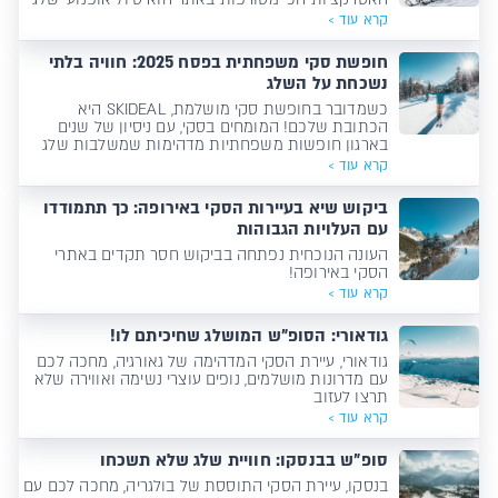
קרא עוד >
חופשת סקי משפחתית בפסח 2025: חוויה בלתי
נשכחת על השלג
כשמדובר בחופשת סקי מושלמת, SKIDEAL היא
הכתובת שלכם! המומחים בסקי, עם ניסיון של שנים
בארגון חופשות משפחתיות מדהימות שמשלבות שלג
איכותי, פעילויות בלתי נשכחות ואווירה חמה ומזמינה
קרא עוד >
ביקוש שיא בעיירות הסקי באירופה: כך תתמודדו
עם העלויות הגבוהות
העונה הנוכחית נפתחה בביקוש חסר תקדים באתרי
הסקי באירופה!
קרא עוד >
גודאורי: הסופ"ש המושלג שחיכיתם לו!
גודאורי, עיירת הסקי המדהימה של גאורגיה, מחכה לכם
עם מדרונות מושלמים, נופים עוצרי נשימה ואווירה שלא
תרצו לעזוב
קרא עוד >
סופ"ש בבנסקו: חוויית שלג שלא תשכחו
בנסקו, עיירת הסקי התוססת של בולגריה, מחכה לכם עם