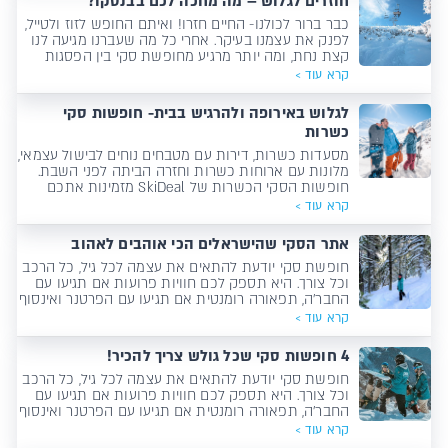
חוזרים לגלוש – מה מחכה לכם בבנסקו?
כבר ברור לכולנו- החיים חזרו! ואיתם החופש לזוז ולטייל,
לפנק את עצמנו בעיקר. אחרי כל מה שעברנו מגיעה לנו
קצת נחת, ומה יותר מרגיע מחופשת סקי בין הפסגות
המושלגות של בנסקו?
קרא עוד >
לגלוש באירופה ולהרגיש בבית- חופשות סקי
כשרות
מסעדות כשרות, דירות עם מטבחים נוחים לבישול עצמאי,
מלונות עם ארוחות כשרות וחזרה הביתה לפני השבת.
חופשות הסקי הכשרות של SkiDeal מזמינות אתכם
לגלוש באירופה ולהרגיש בבית!
קרא עוד >
אתר הסקי שהישראלים הכי אוהבים לאהוב
חופשת סקי יודעת להתאים את עצמה לכל גיל, כל הרכב
וכל צורך. היא תספק לכם חוויות פרועות אם תגיעו עם
החבר'ה, תפאורה רומנטית אם תגיעו עם הפרטנר ואינסוף
אטרקציות אם תגלשו עם המשפחה.
קרא עוד >
4 חופשות סקי שכל גולש צריך להכיר!
חופשת סקי יודעת להתאים את עצמה לכל גיל, כל הרכב
וכל צורך. היא תספק לכם חוויות פרועות אם תגיעו עם
החבר'ה, תפאורה רומנטית אם תגיעו עם הפרטנר ואינסוף
אטרקציות אם תגלשו עם המשפחה.
קרא עוד >