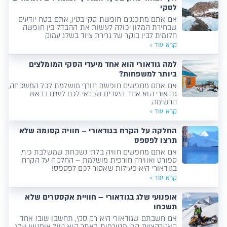
לסקי
אם אתם מתכננים חופשת סקי בטין, אתם בטח יודעים
שבחירת המלון יכולה לעשות את ההבדל בין חופשה
חלומית לבין בוקר של גרירת ציוד בשלג עמוק
קרא עוד >
למה גודאורי הוא אחד מיעדי הסקי המומלצים
ביותר למשפחות?
אם אתם מחפשים חופשת חורף מושלמת לכל המשפחה,
גודאורי הוא אחד היעדים שכדאי לכם לשים בראש
הרשימה.
קרא עוד >
החלקה על הקרח בגודאורי – חוויה קסומה שלא
תרצו לפספס
אם אתם מחפשים חוויה בלתי נשכחת שמשלבת כיף,
ספורט ואווירה חורפית מושלמת – החלקה על הקרח
בגודאורי היא פעילות שאסור לכם לפספס!
קרא עוד >
אופנועי שלג בגודאורי – חוויית אקסטרים שלא
תשכחו
אם חשבתם שגודאורי היא רק סקי, תחשבו שוב! אחד
האטרקציות הכי מטורפות באתר הוא טיול אופנועי שלג