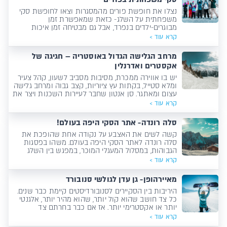
נצלו את חופשת פורים מהמסגרות וצאו לחופשת סקי
משפחתית על השלג- כזאת שמאפשרת זמן
מבוגרים-ילדים בנפרד, אבל גם מבטיחה זמן איכות
משפחתי שלא דומה לשום דבר אחר!
קרא עוד >
מרחב הגלישה הגדול באוסטריה – חגיגה של
אקסטרים ואדרנלין
יש בו אווירה ממכרת, מסיבות מסביב לשעון, קהל צעיר
ומלא סטייל, בקתות עץ ציוריות, קצב גבוה ומרחב גלישה
עצום ומאתגר. סן אנטון שחבר לעיירות השכנות ויצר את
המרחב הגדול ביותר באוסטריה ובין 5 הגדולים בעולם,
קרא עוד >
הוא יעד חובה לכל גולש סקי!
סלה רונדה- אתר הסקי היפה בעולם!
קשה לשים את האצבע על נקודה אחת שהופכת את
סלה רונדה לאתר הסקי היפה בעולם. משהו בפסגות
הגבוהות, במסלול המעגלי המוכר, במפגש בין השלג
לעיירות- יוצר תחושה שנחתתם לתוך גלויה. ובכל זאת,
קרא עוד >
היופי כאן, הוא רק ההתחלה...
מאיירהופן- גן עדן לגולשי סנובורד
היריבות בין הסקיירים לסנובורדיסטים קיימת כבר שנים.
כל צד חושב שהוא קול יותר, שהוא מהיר יותר, אלגנטי
יותר או אקסטרימי יותר. אז אם כבר בחרתם צד
והצטרפתם לעולם הסנובורדיסטים ,כדאי שתדעו איפה
קרא עוד >
לגלוש ומה מחכה לכם.