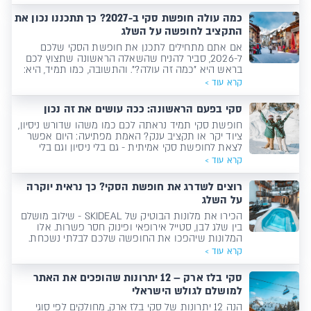
כמה עולה חופשת סקי ב-2027? כך תתכננו נכון את
התקציב לחופשה על השלג
אם אתם מתחילים לתכנן את חופשת הסקי שלכם
ל-2026, סביר להניח שהשאלה הראשונה שתצוץ לכם
בראש היא "כמה זה עולה?". והתשובה, כמו תמיד, היא:
זה תלוי. יש הרבה משתנים שיכולים להשפיע על המחיר -
קרא עוד >
החל מהתאריכים שתבחרו, דרך סוג המלון ועד למה כלול
בתוך החבילה. כדי לעזור לכם להבין את התמונה הגדולה,
סקי בפעם הראשונה: ככה עושים את זה נכון
ריכזנו את כל&hellip;
חופשת סקי תמיד נראתה לכם כמו משהו שדורש ניסיון,
ציוד יקר או תקציב ענק? האמת מפתיעה: היום אפשר
לצאת לחופשת סקי אמיתית - גם בלי ניסיון וגם בלי
לשבור תוכניות חיסכון.
קרא עוד >
רוצים לשדרג את חופשת הסקי? כך נראית יוקרה
על השלג
הכירו את מלונות הבוטיק של SKIDEAL - שילוב מושלם
בין שלג לבן, סטייל אירופאי ופינוק חסר פשרות. אלו
המלונות שיהפכו את החופשה שלכם לבלתי נשכחת.
קרא עוד >
סקי בלז ארק – 12 יתרונות שהופכים את האתר
למושלם לגולש הישראלי
הנה 12 יתרונות של סקי בלז ארק, מחולקים לפי סוגי