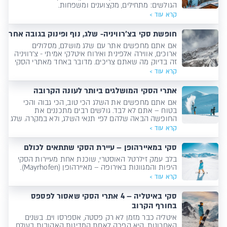
הגולשים: מתחילים, מקצוענים ומשפחות.
קרא עוד >
חופשת סקי בצ’רוויניה- שלג, נוף ופינוק בגובה אחר
אם אתם מחפשים אתר עם שלג מושלם, מסלולים
ארוכים, אווירה אלפינית ואירוח איטלקי אמיתי - צ’רוויניה
זה בדיוק מה שאתם צריכים. מדובר באחד מאתרי הסקי
הגבוהים באירופה, עם שלג מעולה כבר מתחילת נובמבר
קרא עוד >
ועד סוף אפריל.
אתרי הסקי המושלגים ביותר לעונה הקרובה
אם אתם מחפשים את השלג הכי טוב, הכי גבוה והכי
בטוח – אתם לא לבד. גולשים רבים מתכננים את
החופשה הבאה שלהם לפי תנאי השלג, ולא במקרה. שלג
איכותי, עמוק ויציב יכול להפוך חופשת סקי טובה לחוויה
קרא עוד >
בלתי נשכחת.
סקי במאיירהופן – עיירת הסקי שתתאים לכולם
בלב עמק זילרטל האוסטרי, שוכנת אחת מעיירות הסקי
היפות והמגוונות באירופה – מאיירהופן (Mayrhofen).
קרא עוד >
סקי באיטליה – 4 אתרי הסקי שאסור לפספס
בחורף הקרוב
איטליה כבר מזמן לא רק פסטה, אספרסו וים. בשנים
האחרונות, היא הפכה לאחת המדינות האהובות בעולם