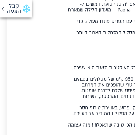
תתחילו ב—Kuhstall פופ אוסטרי משובח ואפר'ה סקי סוער, המשיכו ל-
קבל
Trofana Alm -בר בירות עצום עם מבחר מטורף של בירות מכל העולם. ורק אחר כך, תוכלו להתקדם ל – Pacha – מועדון הלילה שמארח
הצעה
בצרפת, נסו את Bistro guxa - ביסטרו צרפתי עם תפריט פונדו מעולה. כדי
מסלול המזחלות הארוך ביותר
בל האוסטרית הזאת היא צעירה,
החיבור של סן אנטון עם lech ו- zurs העיירות השכנות, יצר מרחב גלישה ענק המבטיח 350 ק״מ של מסלולים בגבהים
ת של פאודר טרי שהופכים את המרחב
פיסט שלכם לדרגת אומנות.
ים ולמקומות הבילוי, ניצב מלון S'Landhaus . החדרים הנוחים, המרפסת, השירות
 לוהט בעיירה, בקרו ב- Crazy kangaroo - אפר'ה סקי פרוע, באווירת טירוף חסר
גבולות, אם תרצו- הפולידוס של אוסטריה! עוד אופציה למסיבה פרועה לא פחות היא ה- Mooserwirt- על מסלול 1 המוביל אל העיירה.
שמגיש את מנת הצלעות הכי טובה שתאכלו!!! מנה עצומה