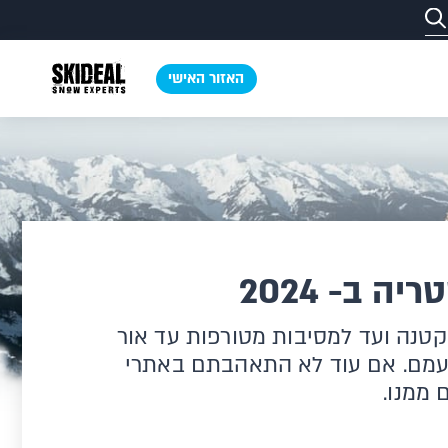
האזור האישי
אה
ס רופאים
ם חופשת סקי בטרולי
פסטיבל סקי צבעוני חסר מעצורים
נפגש באמצע!
ה
ס מהנדסים
י מפנקת בגיאורגיה
הכוכבת החדשה שלנו
ת באירופה
 ב- 2024
בקטנה ועד למסיבות מטורפות עד אור
שעמם. אם עוד לא התאהבתם באתרי
ממנו.