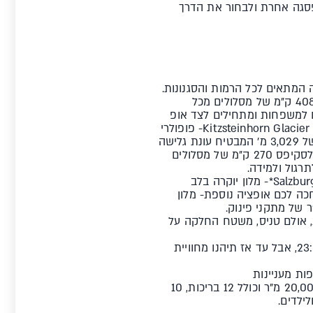
פסגה אחרת ולבחור את הדרך
ה המתאים לכל הרמות והסגנונות.
מרחב הגלישה הוא תוצאה של מיזוג בין 3 מרחבים שכנים שיצרו סקי-פס אחד המציע 408 ק"מ של מסלולים מכל
יירה. 77 ק"מ של מסלולים ידידותיים למשפחות ומתחילים לצד אופ
פיסטים מאתגרים בין העצים ופסגה בגובה 2,000 מ' עם נקודת תצפית מרהיבה. Kitzsteinhorn Glacier ski resort in Kaprun- פופולרי
בעיקר בקרב גולשי הסנובורד ומציע 61 ק"מ של מסלולים, 3 סנופארקים, מסלולי פרירייד וקרחון בגובה של 3,029 מ' המבטיח עונת גלישה
ארוכה במיוחד. Skicircus Saalbach Hinterglemm Leogang Fieberbrunn - המרחב השלישי מוסיף לסקיפס 270 ק"מ של מסלולים
רגול ולמידה.
אנשי היוקרה והפינוקים שמחפשים את 5 הכוכבים שלהם בכל מקום ייהנו ממלון Salzburgerhof5*- מלון יוקרה בלב
 מעוצבים. במרחק 3 דק' הליכה מהרכבל מחכה לכם אופציה נוספת- מלון
קולנוע, אולם טניס, משטח החלקה על
חיי הלילה בעיירה אמנם לא סוערים כמו אלה של אישגל ורוב מקומות הבילוי ייסגרו בסביבות השעה 23:00, אבל עד אז תיהנו מחוויית
קחו לעצמכם כמה שעות של רוגע ופינוק ב- TAUERN SPA - מרכז ספא המתפרש ע"ג 20,000 מ"ר וכולל 12 בריכות, 10
ילדים.