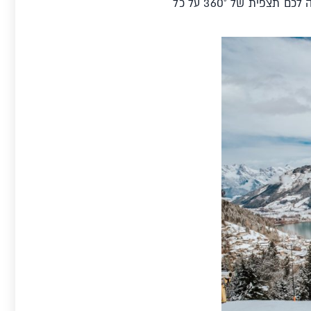
צאו לחוויה בין שמיים וארץ! עלו עם הגונדולה valluga לפסגה בגובה 2,888 מ', שם מחכה לכם תצפית של 360° על כל