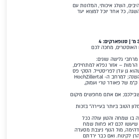
ים, השלג איכותי, המלונות עם
גה, כל אחד יוכל למצוא יעד
ול שבמרומי האלפים האוסטרים, מחכה לכם
מאיירהופן, מציעים 150 ק"מ של מסלולים לכל הרמות – אזור נפלא למתחילים,
 כחולים ואדומים רחבים ונוחים, אוף פיסטים מרגשים וסנופארק היסטרי בחסות חברת VANS שהוא גן עדן לפריסטייל. הסקי פס
המורחב ( Super Zillertal) יעניק לכם גישה גם לקרחון Hintertux שמגיע ל-3250 מ' ומבטיח שלג כל השנה; למרחב ה- HochZillertal
מציע גם הוא מסלולים רחבים ונוחים במגוון רמות; וה-Zillertal Arena שהוא האקסטרים במיטבו! 160 ק"מ של פאודר טרי ועמוק,
ד הספא, SPORT HOTEL STRASS 4* הוא המלון בשבילכם; אם אתם מחפשים מיקום
ן הטוב ביותר בעיירה" בזכות
 לאפר'ה סקי שהאווירה בו שמחה והטון עולה ככל
 שיעשו לכם לא פחות שמח
בו ב- Kristallhütte - במרפסת שמש מדהימה, מול הנוף ניצבת מסעדה
ן לקינוח. ואם כבר ירדתם