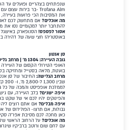
את המסיבות הכי פרועות בעיירה,
מה אוכלים?
להתחבר יותר למקומיים נסו את מנת הצלעות ב- KITZLOCH - ה
אסור לפספס!
הסנופארק באישגל הו
באוסטריה! חצי שעה של דהירה במ
סן אנטון
גובה העיירה: 1304 מ' | מרחב גלישה: 350 ק"מ| הנק' הכי גבוהה: 3250 מ' | סנופארקים: 2
האופי הטירולי הקסום של העיירה 
בועטת, מלאה בסטייל ומחזיקה בס
מרחב הגלישה:
שבין
לממלכת אופפיסט והמכה של כל גול
איפה ישנים?
והפינוקים יהיו לכם אי של שקט בתו
איפה מבלים?
כאן מחכה לכם מסיבת אפר'ה סקי
מה אוכלים?
עם לחם שום ורוטב ברביקיו שיגר