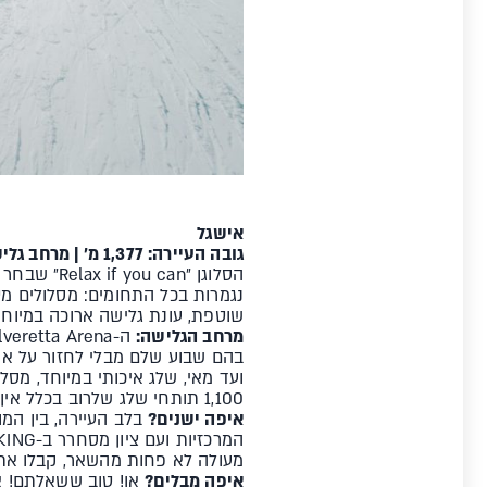
אישגל
גובה העיירה: 1,377 מ' | מרחב גלישה: 238 ק"מ | הנק' הכי גבוהה: 2,872 מ' | סנופארקים: 2
הסלוגן ״n
נגמרות בכל התחומים: מסלולים מט
שוטפת, עונת גלישה ארוכה במיוחד 
מרחב הגלישה:
ועד מאי, שלג איכותי במיוחד, מסל
1,100 תותחי שלג שלרוב בכלל אין בהם צורך...
איפה ישנים?
מעולה לא פחות מהשאר, קבלו את Mondin hotel 4*. כל האפשרויות יהיו לכם מנוחה מושלמת מהקצב הגבוה של אי
איפה מבלים?