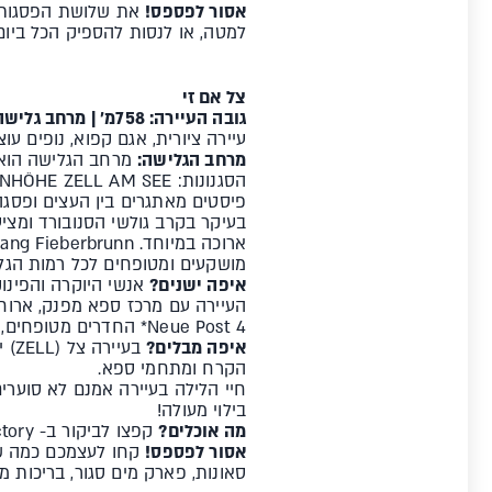
אסור לפספס!
את שלושת הפסגות ה
למטה, או לנסות להספיק הכל ביום אחד: מסע בן 50 ק"מ של גלישה וש
צל אם זי
גובה העיירה: 758מ' | מרחב גלישה: 408 ק"מ | הנק' הכי גבוהה: 3029 מ' | סנופארקים: 5
עיירה ציורית, אגם קפוא, נופים ע
מרחב הגלישה:
מושקעים ומטופחים לכל רמות הגלי
איפה ישנים?
Neue Post 4* החדרים מטופחים, הארוחות מצוינות, השירותים מגוונים והספא מציע למעלה מ-700 מ"ר של מתקני פינוק.
איפה מבלים?
בעי
הקרח ומתחמי ספא.
בילוי מעולה!
מה אוכלים?
קפצו לביקור ב- The burger factory- מסעדת המבורגרים קטנטנה עם בשר משובח ותוספות מעניינות
אסור לפספס!
סאונות, פארק מים סגור, בריכות מ