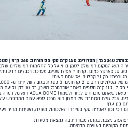
יה הוא המקום המושלם לסמן בו וי על כל החלומות המושלגים שלכם
. סנופארק? כמובן. קרחון? אפילו שניים. מערכת רכבלים חדשנית? 
 דק' נסיעה מזולדן.
 בגן עדן!
זה המקום הכי נכון לאפר'ה סקי בעיירה! האלכוהול מעולה, השירות מהיר וי
היפהפה, ניצבת בקתה מבודדת בה נמצאת מסעדת