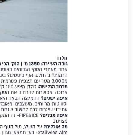
זולדן
גובה העיירה: 1350 מ' | הנק' הכי גבוהה: 3340 מ' | מסלולים: 150 ק"מ סקי פס מורחב: 260 ק"מ | סנופארקים: 1
אחד מאתרי הסקי הגבוהים באוסטר
הרמות? בהחלט. אוף פיסטים? בשפע
מ3,000 מטר עם תצפית פנורמית מטורפת? רק 1? קבלו 3! אז אתם באים?
מרחב הגלישה:
ארוכה ואפשרות להרחיב את הסקי פס ל- 110 ק"מ נוספים באתר אוברגורגל השכן, רק 10
איפה ישנים?
עתידני שיגרום לכם לחשוב שנחתתם
איפה מבלים?
FIRE&ICE- 
מצוינת.
מה אוכלים?
על השלג, מול הנוף 
Stallwies Alm- כאן תמצאו מגוון מנות מקומיות באווירה מדהימה.