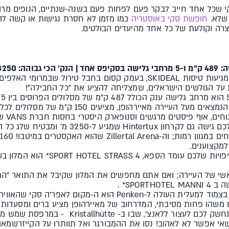
 שכל אחד חייב לבקר פעם לפחות פעם בשנה-שנתיים, הנופים מרהיב
 שלא.
חופשת סקי באוסטריה
כמו מזמן לא חסרת נגישות או קשה להש
צרה וקולעת של כל אחד מהיעדים הבולטים.
רק שעה נסיעה מאינסברוק- לשם מגיעות טיסות SKIDEAL, בעמק קסום בחבל טיר
 על הגולשים הישראלים, שמצליחה להציע את "כל החבילה"!
מתחמי הגלישה Penken ו-Ahorn הנמצאים מעל העיירה 
מסלולים
ש
למקצוענים.
אם בראש סדר העדיפויות שלכם עומ
י של העיירה; ואם אתם מחפשים את המלון שקיבל את התואר "המלו
SPOR* .
ה- ice bar שנמצא בצמוד למעלית העולה ל-Penken הוא ה-מקום
שהו פחות מסיבתי, המדרחוב של מאיירהופן מציע ברים ומסעדות
אם אתם על ההר ומתחשק לכם לעצור ללאנצ', ש
י אפשר לא לאהוב! נסו את ההמבורגר ואל תוותרו על הקייזרשמאהר