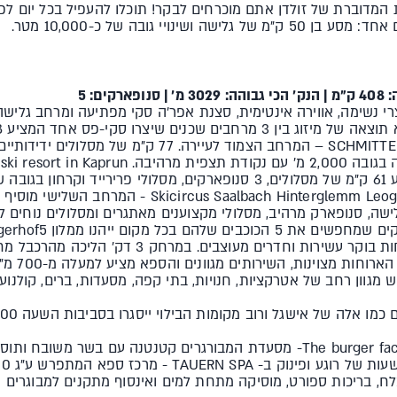
מדוברת של זולדן אתם מוכרחים לבקר! תוכלו להעפיל בכל יום ל
ינויי גובה של כ-10,000 מטר.
וצרי נשימה, אווירה אינטימית, סצנת אפר'ה סקי מפתיעה ומרחב גליש
הסגנונות: SCHMITTENHÖHE ZELL AM SEE – המרחב הצמוד לע
שה, סנופארק מרהיב, מסלולי מקצוענים מאתגרים ומסלולים נוחים לת
העיירה עם מרכז ספא מפנק, ארוחות בוקר עשירות וחדרים
ירה צל (ZELL) יש מגוון רחב של אטרקציות, חנויות, בתי קפה, מסעדות, ברים, 
לח, בריכות ספורט, מוסיקה מתחת למים ואינסוף מתקנים למבוגרים ול