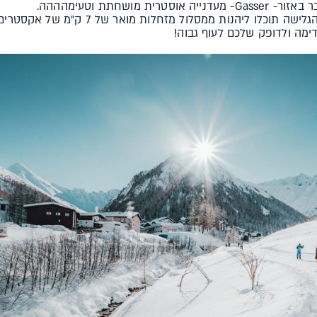
 מושחתת וטעימהההה.
בערב, אחרי שעות הגלישה תוכלו ליהנות ממ
ימה ולדופק שלכם לעוף גבוה!