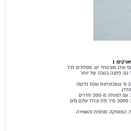
! שלג מובטח? יש. מסלולים לכל
גם. פסגה בגובה של יותר
זולדן מציע 150 ק"מ של מסלולים רחבים, 2 קרחונים, 3 פסגות בגובה של יותר מ- 3,000 מ' שמבטיחות עונת גלישה
ההמלצה הבאה היא כזאת שאתם מוכרחים לגזור ולשמור! AQUA DOME הוא מלון מרהיב עם למעלה מ-200 חדרים
וסוויטות מרווחים, מעוצבים ומאובזרים. אבל גולת הכותרת של המלון הוא מרכז ספא עצום המתפרש ע"ג 3000 מ"ר (!!!) וכולל עולם מים
עיל, המוסיקה סוחפת והאווירה