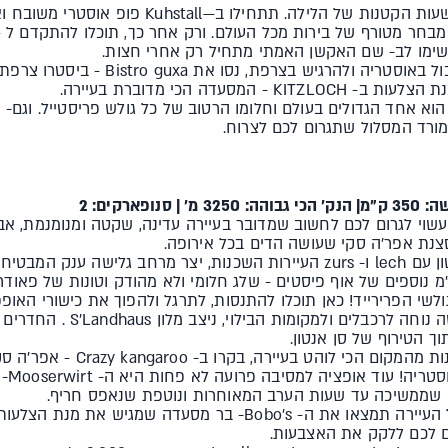
שנפתחים בצהריים ופועלים עד השעות הקטנות של הלילה. 
 שימו לב- שם האקשן האמתי מתחיל רק אחרי חצות.
אם מתחשק לכם לאכול באוסטריה ולהרגיש 
מסעדה הכי מדוברת בעיירה.
א אחד הגדולים בעולם וחלומו הרטוב של כל גולש פריסטייל. וגם- 
ורד המסלול שתגרום לכם לצרוח.
עשוי לגרום לכם לחשוב שמדובר בעיירה עדינה, שקטה ומנומנמת, א
צנת אפר'ה סקי שעושה הדים בכל אירופה.
 1,300 ל-2,800 מ', ו- 200 ק"מ נוספים של אוף פיסטים - שלג חלומי ולא מהודק וטונו
שי הפרירייד! כאן תוכלו להתנסות, לתרגל ולהפוך את כישורי האופ
בלב העיירה, עם גישה נוחה לרכבל
ך הטירוף של סן אנטון.
אם אתם רוצים ליהנות מהמקום הכי
 שממשיכה עד שעות הערב המאוחרות ונוטפת שנאפס חריף.
על הרחוב הראשי של העיירה תמצאו את ה- Bobo’s- בר מסעדה 
ום לכם ללקק את האצבעות.