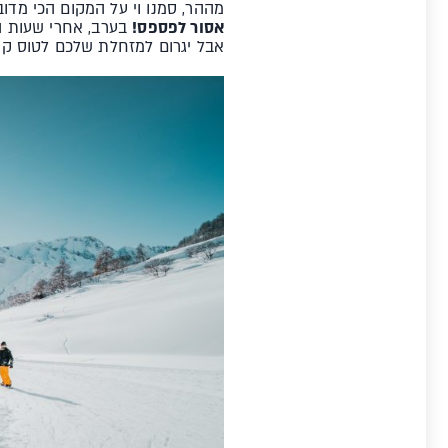
מההר, סמנו וי על המקום הכי מדובר באזור- Gasser- מעדנייה אוסטרית
אסור לפספס!
אבל יגרום למזחלת שלכם לטוס קד