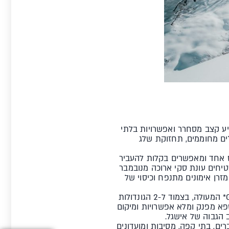
האתר מציע קצב מסחרר ואפשרויות בלתי
לים מחוממים, תחזוקת שלג
ייץ בסקי פס אחד ומאפשרים בקלות להעביר
אותו מסלול פעמיים. רוב המסלולים בגובה של יותר מ-2,000 מטר, ומבטיחים עונת סקי ארוכה מנובמבר
זרן אימונים מתנפח וכיסוי של
בלב העיירה, בין המועדונים הכי לוהטים ובצמוד למעלית מחכה לכם מלון Garni Astoria 4* המעולה, בצמוד ל-2 הגונדולות
BOOKIN תמצאו את *4 Garni Alpenhof וכשהוא מציע 1200 מ"ר של ספא מפנק ומלא אפשרויות ומיקום
וב ששאלתם! אישגל מציעה את חיי הלילה הכי סוערים באירופה עם למעלה מ-45 ברים, בתי קפה, מסיבות ומועדונים