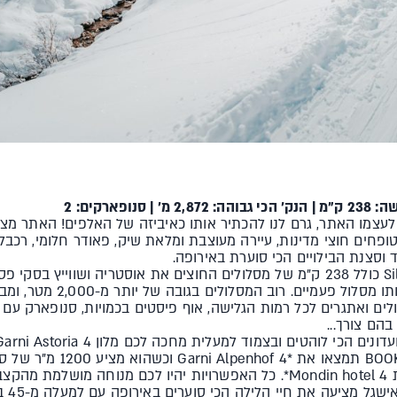
Relax if you ca״ שבחר לעצמו האתר, גרם לנו להכתיר אותו כאיביזה של האלפים! 
ופחים חוצי מדינות, עיירה מעוצבת ומלאת שיק, פאודר חלומי, רכב
וסצנת הבילויים הכי סוערת באירופה.
ה-Silveretta Arena כולל 238 ק"מ של מסלולים החוצים את אוסטריה ושוו
בהם שבוע שלם מבלי לחזור על 
ולים ואתגרים לכל רמות הגלישה, אוף פיסטים בכמויות, סנופארק עם מ
המרכזיות ועם ציון מסחרר ב-G
שגל.
או! ט