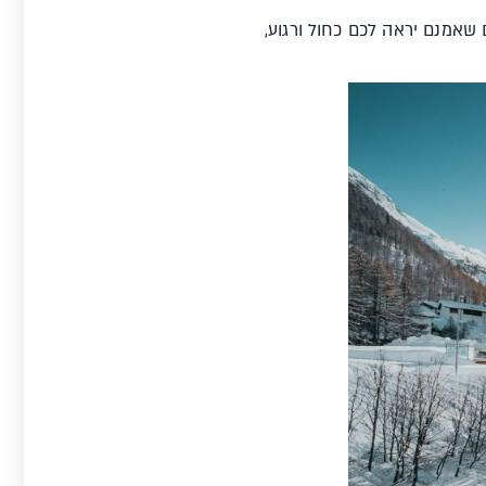
סלול מזחלות מואר של 7 ק"מ של אקסטרים שאמנם יראה לכם כחול ורגוע,