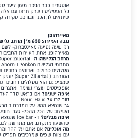
אוסטריה כבר הפכה מזמן ליעד סקי
כל הפסיליטיז שרק תרצו וגם אלה
שיתאים לו, הכנו עבורכם סקירה ק
מאיירהופן
גובה העיירה: 630 מ' | מרחב גלישה: 489 ק"מ ו-5 מרחבי גלישה בסקיפס אחד | הנק' הכי גבוהה: 3250 מ' | סנופארקים: 4
מאיירהופן. אחת העיירות החביבות
מרחב הגלישה:
ה- Super Zillertal הוא מרחב גלישה ענק הכולל 487 ק"מ של מסלולים הפרוסים בין 5 מרחבי גלישה שונים:
אופפיסטים עוצרי נשימה ואתגרים 
איפה ישנים?
טוב לכו על Neue Haus
4* שנמצא ממש על המדרחוב הראש
השילוב של הכל מהכל- סגרו חופשה ב THOTEL MANNI 4
איפה מבלים?
שהשעון מתקדם. אם מתחשק לכם מ
מה אוכלים?
עם צוות שפים שמרכיבים תפריט שא