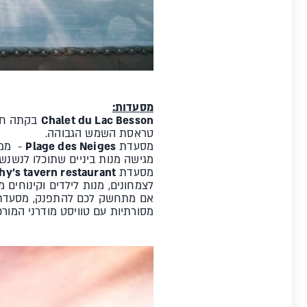
מס
עדות:
Chalet du Lac Besson
בקתה חמי
טראסת השמש הגבוהה.
מסעדת
Plage des Neiges
- ממו
מגישה מנות ביניים שתוכלו לנשנש
מסעדת
hy's tavern restaurant
לצמחונים, מנות לילדים וקינוחים מ
אם מתחשק לכם להתפנק, מסעד
מסורתיות עם טוויסט מודרני המור