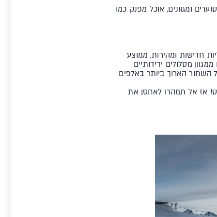
מות שונות, חיי לילה סוערים ומגוונים, אוכל מפנק כמו
ע לאורך 248 ק"מ, כולל 116 מסלולי גלישה, מערכת מעליות המורכבת מ-82 מעליות חדישות ומהירות, ממוצע
 ייהנו ממגוון מסלולים ידידותיים
ל השחור הארוך ביותר באלפים
דשים יולי-אוגוסט! אז אל תמהרו לאחסן את