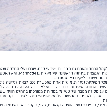
קהל הרחב ומארח גם תחרויות ואירועי קרח. שכרו נעלי החלקה ועלו
– כרית אימונים ענקית הנמצאת ב
ות שיגרפו לייקים באינסטגרם...
 שכל המעליות נסגרות, מעלית אחת מאפשרת לכם לצאת לגלישה לילי
7 מ' במהירות מטורפת! בהחלט חוויה ששווה לנסות
 ומטורף לא פחות מגלישה. עלו על אופנועי השלג לסיור שייקח את
ות
חי ירי, קונצרטים של מוסיקה קלאסית, גולף, ריקודי ג`אז, מצנחי רחי