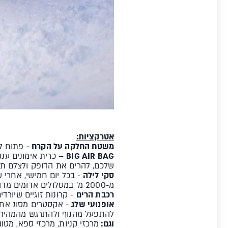
אטרקציות:
משטח החלקה על הקרח
- פתוח ל
BIG AIR BAG
שלכם, להרים את הדופק ולצלם תמונ
סקי לילה
- בכל יום חמישי, אחרי
מ-2000 מ' במסלולים אדומים מדהימים. החוויה הזאת נמשכת בכל שבוע לאורך כל העונה עד השעה 19:00 בערב
רכבת הרים
- קרונות זוגיים שיורדים על מסילה מגובה של 00
אופנועי שלג
- אקסטרים מסוג אחר
להתפעל מהנוף ולהתרגש מהמהיר
וגם:
מרכזי קניות, מרכזי ספא, מטוו