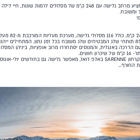
אחד האתרים הגבוהים באירופה, מציע מרחב גלישה עם 248 ק"מ של מסלולים לר
 ומשובח.
!
מרחב הגלישה המשתר
מרשים של ימי שמש ולמעלה מ-850 תותחי שלג המבטיחים שלג משובח בכל זמן נתון. המתחילים
ם הדרכה באנגלית, והמנוסים יסתחררו מרוב אופציות, ביניהן המסלו
חושים.
המכורים מבינכם ישמחו לשמוע, שקרחון SARENNE באלפ דואז, מאפשר גלישה גם בחו
החורף...