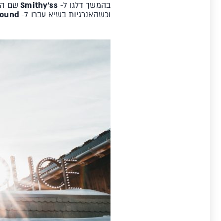
בהמשך דלגו ל-
Smithy'ss
שם הא
וכשהאנרגיות בשיא עברו ל-
Underground