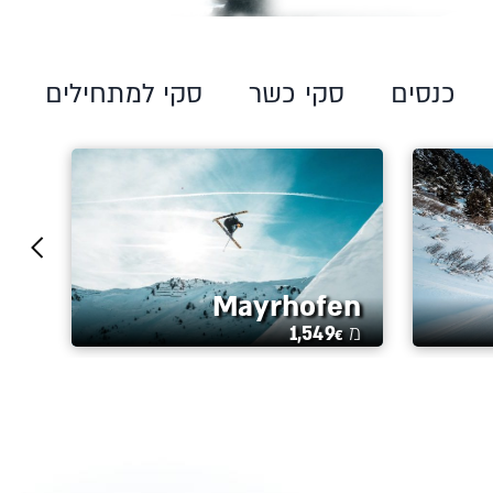
כנסים
סקי כשר
סקי למתחילים
az
Mayrhofen
מ
1,549
מ
€
€