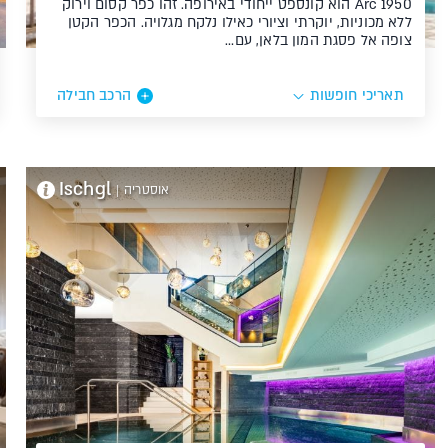
Arc 1950 הוא קונספט ייחודי באירופה. זהו כפר קסום וירוק
ללא מכוניות, יוקרתי וציורי כאילו נלקח מגלויה. הכפר הקטן
צופה אל פסגת המון בלאן, עם…
תאריכי חופשות
הרכב חבילה
Ischgl
אוסטריה
|