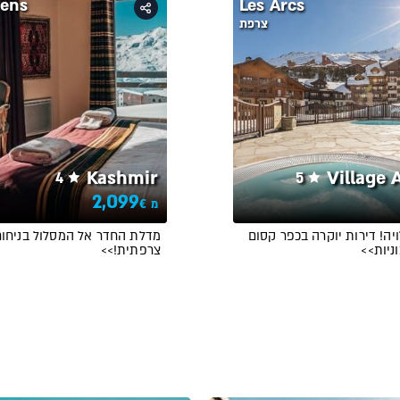
rens
Les Arcs
צרפת
Kashmir
Village 
4
5
2,099
€
מ
ה! דירות יוקרה בכפר קסום
מדלת החדר אל המסלול בניחוח
ניות>>
צרפתית!>>