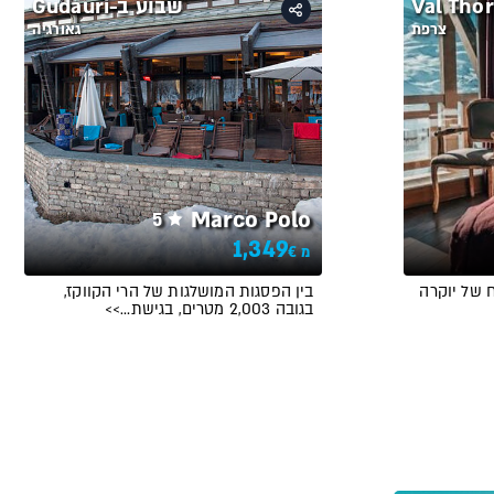
Val Tho
שבוע ב-Gudauri
צרפת
גאורגיה
Marco Polo
5
1,349
€
מ
 של יוקרה
בין הפסגות המושלגות של הרי הקווקז,
בגובה 2,003 מטרים, בגישת…>>