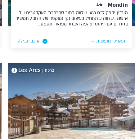
Mondin
4
מונדין יספק לכם רגעי שלווה בתוך סחרחרת האקסטרים של
אישגל. שלווה שתתחיל בעיצוב נקי ומוקפד של הלובי, תמשיך
בחדרים עם ריהוט יפהפה ואבזור מפואר, תטפס…
תאריכי חופשות
הרכב חבילה
Les Arcs
צרפת
|