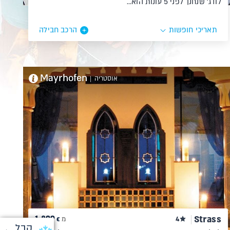
לודג' שנחנך לפני 5 עונות הוא…
תאריכי חופשות
הרכב חבילה
Mayrhofen
אוסטריה
|
1,899
Strass
4
מ
€
קבל