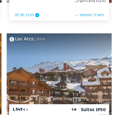
הרבה! מלון היוקרה…
תאריכי חופשות
הרכב חבילה
Les Arcs
צרפת
|
1,549
Suites 1950
5
מ
€