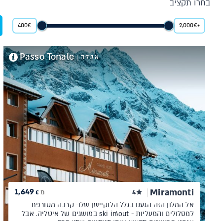
בחרו תקציב
400
€
2,000
€
+
Passo Tonale
איטליה
|
1,649
Miramonti
4
מ
€
אל המלון הזה הגענו בגלל הלוקיישן שלו- קרבה מטורפת
למסלולים והמעליות - ski in\out במושגים של איטליה. אבל