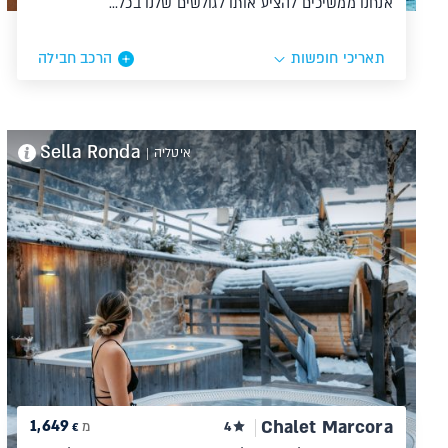
אנחנו ממשיכים להציע אותו לגולשים שלנו בכל…
תאריכי חופשות
הרכב חבילה
Sella Ronda
איטליה
|
1,649
Chalet Marcora
4
מ
€