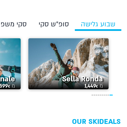
שבוע גלישה
סופ"ש סקי
סקי משפח
onale
Sella Ronda
מ
1,449
מ
,599
€
€
OUR SKIDEALS