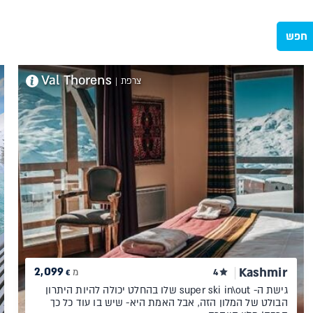
חפש
Val Thorens
צרפת
|
2,099
Kashmir
4
מ
€
גישת ה- super ski in\out שלו בהחלט יכולה להיות היתרון
הבולט של המלון הזה, אבל האמת היא- שיש בו עוד כל כך