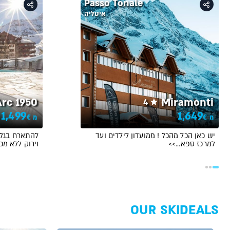
Passo Tonale
איטליה
Arc 1950
Miramonti
4
1,499
1,649
€
€
מ
מ
יש כאן הכל מהכל ! ממועדון לילדים ועד
להתארח בגלוי
למרכז ספא…>>
וירוק ללא מכו
OUR SKIDEALS