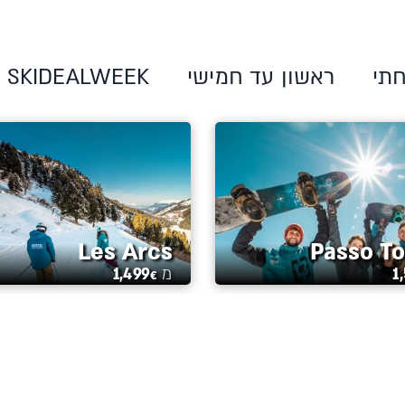
תי
ראשון עד חמישי
SKIDEALWEEK
Les Arcs
Passo T
1
מ
1,499
€