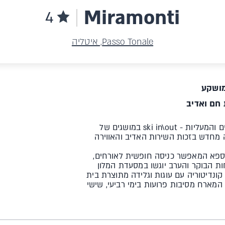
Miramonti
4
Passo Tonale, איטליה
ושקע
 חם ואדיב
אל המלון הזה הגענו בגלל הלוקיישן שלו- קרבה מטורפת למסלולים והמעליות - ski in\out במושגים של
ה מחדש בזכות השירות האדיב והאווירה
זור מלא, נוחות מזמינה ו-Wi-Fi חופשי, והספא המאפשר כניסה חופשית לאורחים,
וחות הבוקר והערב יוגשו במסעדת המלון
ונדיטוריה עם עוגות וגלידה מתוצרת בית
שאתם חייבים לנסות וגם - מיני קלאב לילדים ומועדון ה-CHALET המארח מסיבות פרועות בימי רביעי, שישי