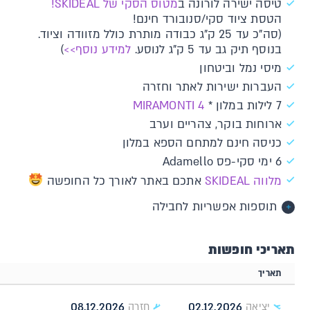
טיסה ישירה לורונה ב
מטוס הסקי של SKIDEAL!
הטסת ציוד סקי/סנובורד חינם!
(סה"כ עד 25 ק"ג כבודה מותרת כולל מזוודה וציוד.
בנוסף תיק גב עד 5 ק"ג לנוסע.
למידע נוסף>>
)
מיסי נמל וביטחון
העברות ישירות לאתר וחזרה
7 לילות במלון *
MIRAMONTI 4
ארוחות בוקר, צהריים וערב
כניסה חינם למתחם הספא במלון
6 ימי סקי-פס Adamello
מלווה SKIDEAL
אתכם באתר לאורך כל החופשה
תוספות אפשריות לחבילה
תאריכי חופשות
תאריך
08.12.2026
02.12.2026
יציאה
חזרה