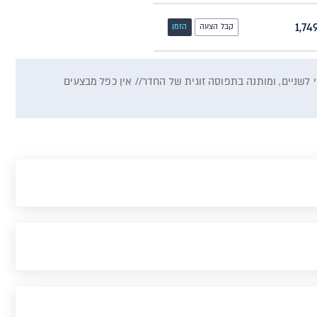
קבל הצעה
הזמן
מינות רכיבי ההזמנה במלאי ספקי השירותים// המחיר המוצג הוא לנוסע בודד מעל גיל 12 בחדר סטנדרטי לשניים, ומותנה בתפוסה זוגית של החדר// אין כפל מבצעים