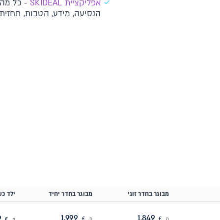
א​פליקציית SKIDEAL​​
- כל מה 
הנסיעה, מידע, הטבות, תחזית ו
מבוגר בחדר זוגי
מבוגר בחדר יחיד
ילד כש
1,999
1,849
1,749
מ
€
מ
€
מ
€