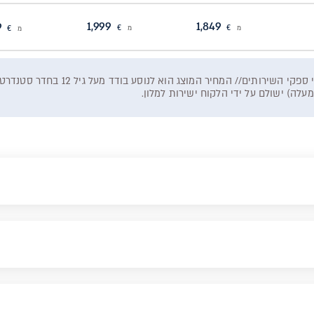
1,999
1,849
1,749
מ
€
מ
€
מ
€
המחיר המוצג וזמינות החופשה כפופים לז