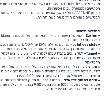
מסלול גלישת X-COUNTRY המשתרע לאורך 54
מפתיעים וסנופארק עמוס אפשרויות.
קרחון SARENNE באלפ דואז, מאפשר גלישה גם בחודשים יולי-א
המגלשיים כשאתם חוזרים מחופשת החורף…
המלצות גלישה
:
–
• Sarren
ק"מ של שיכרון חושים.
• point des piste
– עלו עם גונדולה DMC עד ל
הכחול או האדום. כך או כך תיהנו מנוף מסחרר וממסלול רחב ונוח
• Tunnel
– למקצוענים בלבד! טפסו לפס
שמתחיל בגלישה דרך מנהרה וממשיך לירידה תלולה בטירוף! אל תשכ
מהפלאסק
• סקי לילה
– בכל יום חמישי, אחרי שכל המעליות נסגרות, מעלית א
לגלישה לילית ולהגיע לגובה של למעלה מ-000
נמשכת בכל שבוע לאורך כל העונה עד השעה 19:00 בערב
• טיסה במסוק לדז אלפ
– תפסו טרמפ עם מסוק למרחב הגלישה השכ
שלכם. הטיסה תעלה 105€ ותצא בשעה 9:00 בבו
ולחזור בטיסה בשעה– 15:30 אחה"צ.