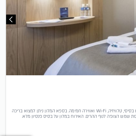
למרגלות המדרונות המושלגים שוכן Club MMV. החדרים מעוצבים בקו מודרני ונעים, כוללים ריהוט בסיסי, טלוויזיה, Wi-Fi ואווירה חמימה. בספא המלון ניתן למצוא בריכה
ת שמש הצופה לנוף ההרים. האירוח במלון על בסיס פנסיון מלא.