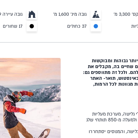
3,3 מ'
גובה מינ' 1,600 מ'
גובה עיירה 1,869 מ'
37 כחולים
17 שחורים
יותר גבוהות ומבוקשות
ם שחיים בה, מקבלים את
ם. ולכל זה מתווספים גם:
באינסטוש, תואר- האתר
 מגוונות לכל הרמות,
פ דואז משתרע לאורך 250 ק"מ ומציע 116 מסלולי גלישה, מערכת מעליות
המורכבת מ-82 מעליות חדישות ומהירות, ממוצע מרשים של ימי שמש ולמעלה מ-850 תותחי שלג
גלישה, והמנוסים יסתחררו