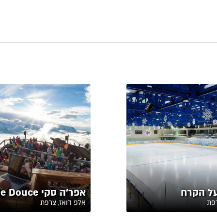
ל הקרח
אפר'ה סקי Folie Douce
רפת
אלפ דואז, צרפת