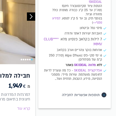
SKIDEAL!
הטסת ציוד סקי/סנובורד חינם!
(סה"כ עד 25 ק"ג כבודה מותרת כולל
מזוודה וציוד.
בנוסף תיק גב עד 5 ק"ג לנוסע.
למידע
נוסף>>
)
מיסי נמל וביטחון
העברות ישירות לאתר וחזרה
7 לילות בקלאב פנסיון מלא
****CLUB
MMV
ארוחות בוקר צהריים וערב בקלאב
6 ימי סקי-פס Alpe D'huez (סה"כ 250
ק"מ של מסלולים)
ללא
מלווה S
KIDEAL
באתר
א​פליקציית SKIDEAL​​
- כל מה שצריך לדעת
חבילה למלון b MMV les bergers
לחופשה מושלמת: שירות מיידי, מסמכי
הנסיעה, מידע, הטבות, תחזית ועוד...
1,949
€
מ
תוספות אפשריות לחבילה
חיצונית בתיאום מרא
קרא עוד