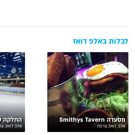
לבלות באלפ דואז
מסעדה Smithys Tavern
החלקה ע
אלפ דואז, צרפת
אלפ דואז, צ