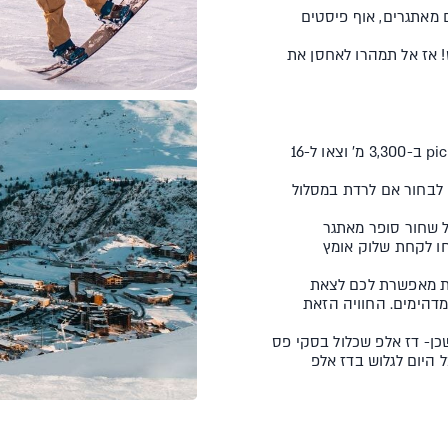
 ק"מ, מסלולים שחורים מאתגרים, אוף פיסטים
וגוסט! אז אל תמהרו לאחסן את
המסלול השחור הכי ארוך באירופה! עלו לפסגת ה-pic blanc ב-3,300 מ' וצאו ל-16
-2,700 מ', משם תוכלו לבחור אם לרדת במסלול
גת ה-pic blanc וצאו למסלול שחור סופר מאתגר
חו לקחת שלוק אומץ
חת מאפשרת לכם לצאת
2 מ' במסלולים אדומים מדהימים. החוויה הזאת
ן- דז אלפ שכלול בסקי פס
קר, יהיה לכם את כל היום לגלוש בדז אלפ