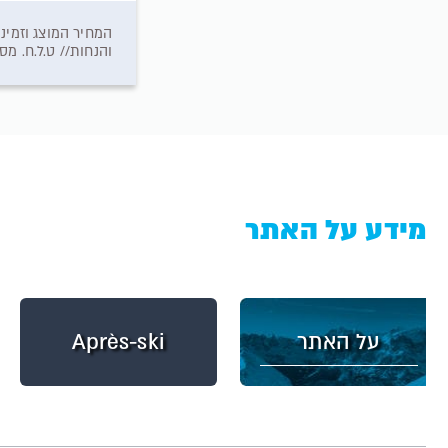
המחיר המוצג וזמינ
והנחות// ט.ל.ח. מס תיירות עירוני בסך 2.50€ (לאדם ל
מידע על האתר
על האתר
Après-ski