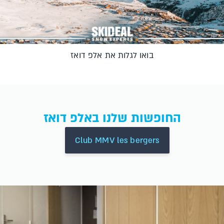
בואו לגלות את אלפ דואז
החופשות שלנו באלפ דואז
Club MMV les bergers