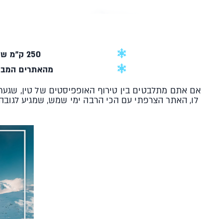
250 ק"מ של מסלולים
מהאתרים המבו
אם אתם מתלבטים בין טירוף האופפיסטים של טין, שגעת 
לו, האתר הצרפתי עם הכי הרבה ימי שמש, שמגיע לגובה של- 3,300 מ' ומבטיח סצנת אפר'ה סקי מפתיעה ו-250 ק"מ של מסלולים לכל הרמות, מצליח ל