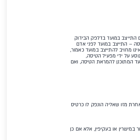
ם התייצב במועד בדלפק הבידוק
ה טיסה – התייצב במועד לפני אדם
(א1) לחוק רישוי שירותי התעופה, התשכ"ג-1963, ואולם נוסע אינו מחויב להתייצב במועד כאמור,
סע על ידי מפעיל הטיסה,
ועד המתוכנן להמראת הטיסה, ואם
אחרת מזו שאליה הונפק לו כרטיס
במישרין או בעקיפין, אלא אם כן