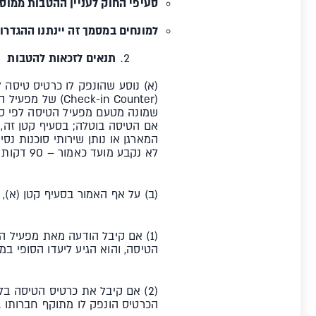
סעיפי החוק לעניין ההטבות ממוס
למונחים במסמך זה יינתנו ההגדרו
תנאים לזכאות להטבות
(א) נוסע שהונפק לו כרטיס טיסה 
(ck-in Counter
אם הטיסה בוטלה; בסעיף קטן זה, 
המארגן או נותן שירותי סוכנות נ
לא נקבע מועד כאמור – 90 דקות לפחות לפני מועד ההמראה האמור.
(ב) על אף האמור בסעיף קטן (א), 
(1) אם קיבל הודעה מאת מפעיל ה
הטיסה, והוא הגיע ליעדו הסופי ב
(2) אם קיבל את כרטיס הטיסה בל
הכרטיס הונפק לו מתוקף חברותו ב