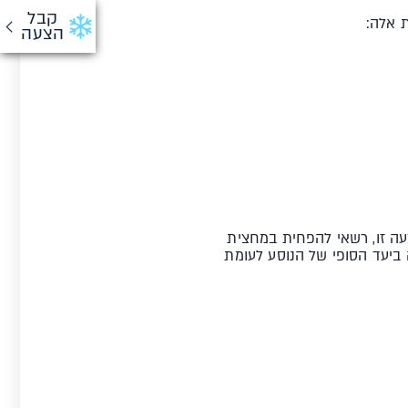
קבל
הצעה
סה חלופי כאמור בסעיף קטן (א)(2), והנוסע קיבל הצעה זו, רשאי להפחית במחצית
), ובלבד שהאיחור במועד הנחיתה ביעד הסופי של הנוסע לעומת