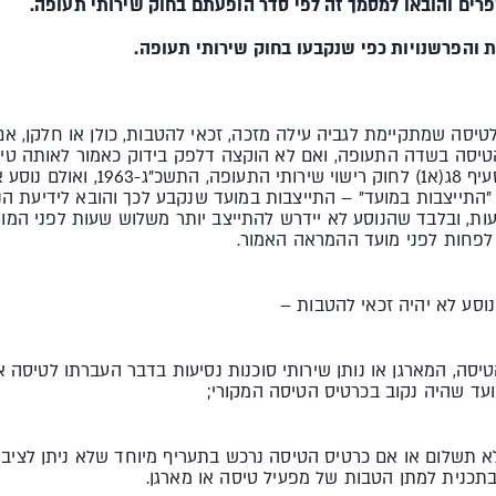
פרים והובאו למסמך זה לפי סדר הופעתם בחוק שירותי תעופה.
ת והפרשנויות כפי שנקבעו בחוק שירותי תעופה.
לטיסה שמתקיימת לגביה עילה מזכה, זכאי להטבות, כולן או חלקן, א
Che) של מפעיל הטיסה בשדה התעופה, ואם לא הוקצה דלפק בידוק כאמור לאות
שמונה מטעם מפעיל הטיסה לפי סעיף 8ג
"התייצבות במועד" – התייצבות במועד שנקבע לכך והובא לידיעת הנו
סיעות, ובלבד שהנוסע לא יידרש להתייצב יותר משלוש שעות לפני המ
נוסע לא יהיה זכאי להטבות –
טיסה, המארגן או נותן שירותי סוכנות נסיעות בדבר העברתו לטיסה 
מועד שהיה נקוב בכרטיס הטיסה המקורי;
א תשלום או אם כרטיס הטיסה נרכש בתעריף מיוחד שלא ניתן לציבור 
תכנית למתן הטבות של מפעיל טיסה או מארגן.