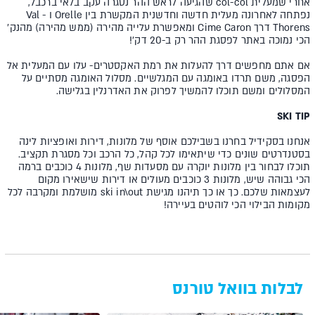
אחרי שמעלית col-col שהגיעה לראש ההר נסגרה עקב בלאי ברכבל,
נפתחה לאחרונה מעלית חדשה וחדשנית המקשרת בין Orelle ו - Val
Thorens דרך Cime Caron ומאפשרת עלייה מהירה (ממש מהירה) מהנק'
הכי נמוכה באתר לפסגת ההר רק ב-20 דק'!
אם אתם מחפשים דרך להעלות את רמת האקסטרים- עלו עם המעלית אל
הפסגה, משם תרדו באומגה עם המגלשיים. מסלול האומגה מסתיים על
המסלולים ומשם תוכלו להמשיך לפרוק את האדרנלין בגלישה.
SKI TIP
אנחנו בסקידיל בחרנו בשבילכם אוסף של מלונות, דירות ואופציות לינה
בסטנדרטים שונים כדי שיתאימו לכל קהל, כל הרכב וכל מסגרת תקציב.
תוכלו לבחור בין מלונות יוקרה עם מסעדות שף, מלונות 4 כוכבים ברמה
הכי גבוהה שיש, מלונות 3 כוכבים מעולים או דירות שישאירו מקום
לעצמאות שלכם. כך או כך תיהנו מגישת ski in\out מושלמת ומקרבה לכל
מקומות הבילוי הכי לוהטים בעיירה!
לבלות בוואל טורנס