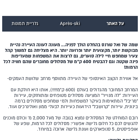
על האתר
Après-ski
גלריית תמונות
שמה של ואל טורנס בהחלט הולך לפניה... מעונה לעונה העיירה נהיית
מבוקשת יותר, מקצועית יותר ופרועה יותר. היא מצליחה גם למשוך קהל
צעיר שמחפש חיי לילה סוערים, גם לרצות את המשפחות שמעדיפות
פינה שקטה וגם להבטיח 600 ק"מ של מסלולים מחוברים שהם חוויה לכל
הרמות!
אל אווירת הקצב האינסופי של העיירה מתווסף מרחב שלושת העמקים-
המרחב המחובר מהגדולים בעולם (600 ק"מ!!!!), אותו היא חולקת עם
העיירות: "לה מנוייר" המציעה מסלולים מטופחים ומתוחזקים, עיירות
"מריבל" המתאימות בעיקר למשפחות ולמי שמחפש מסלולים ברמה
בינונית, עיירות "קרושבל" הידועות כעיירות לבעלי ממון ואוליגרכים ועוד.
רובם המוחלט של המסלולים נמצא בגובה של מעל 2,000 מ' וכולם מוכנים
להגשים לכם כל חלום גלישה אפשרי: מסלולים לכל הרמות, שפע של
אופפיסטים, 5 סנופארקים ועונת גלישה ארוכה במיוחד.