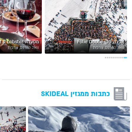
אפרה סקי Folie Douce
מסעדה Beef & Lobster
וואל טורנס, צרפת
וואל טורנס, צרפת
כתבות ממגזין SKIDEAL