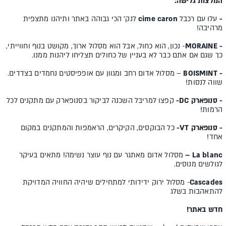
המלצות גלישה:
-
עלו עם רכבל
cime caron
לנק' הכי גבוהה באתר ותיהנו מתצפית
מרהיבה!
- MORAINE
- נכון, הוא כחול, אבל הוא מסלול ארוך, מקושט בנוף וחווייתי,
כך שגם אם אתם כבר לא בעניין של כחולים תצליחו ליהנות ממנו.
- BOISMINT
– מסלול אדום רחב ומגוון עם אופפיסטים נחמדים בצדדים.
שווה לנסות!
- סנופארק
DC
-
קפצו למריבל השכנה לביקור בסנופארק עם מתקנים לכל
הרמות!
- סנופארק
VT
-
כל הבוקסים, הקיקרים, הראמפות והמתקנים במקום
אחד!
La blanc
–
מסלול אדום מאתגר עם נוף עוצר נשימה! מתאים בעיקר
לגולשים מנוסים.
Cascades
- מסלול ירוק ידידותי למתחילים שיהיה החוויה המדויקת
להתאהבות בשלג
חדש באתר!