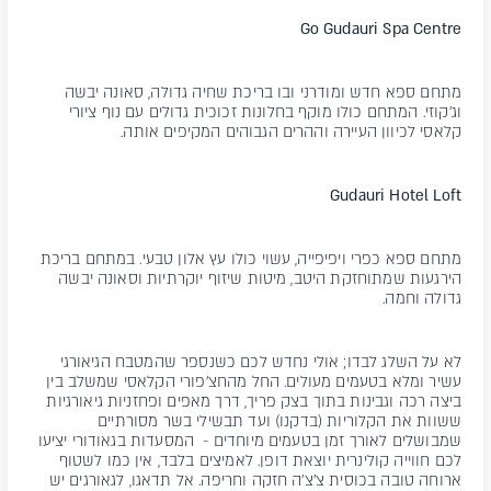
Go Gudauri Spa Centre
מתחם ספא חדש ומודרני ובו בריכת שחיה גדולה, סאונה יבשה
וג'קוזי. המתחם כולו מוקף בחלונות זכוכית גדולים עם נוף ציורי
קלאסי לכיוון העיירה וההרים הגבוהים המקיפים אותה.
Gudauri Hotel Loft
מתחם ספא כפרי ויפיפייה, עשוי כולו עץ אלון טבעי. במתחם בריכת
הירגעות שמתוחזקת היטב, מיטות שיזוף יוקרתיות וסאונה יבשה
גדולה וחמה.
לא על השלג לבדו; אולי נחדש לכם כשנספר שהמטבח הגיאורגי
עשיר ומלא בטעמים מעולים. החל מהחצ'פורי הקלאסי שמשלב בין
ביצה רכה וגבינות בתוך בצק פריך, דרך מאפים ופחזניות גיאורגיות
ששוות את הקלוריות (בדקנו) ועד תבשילי בשר מסורתיים
שמבושלים לאורך זמן בטעמים מיוחדים - המסעדות בגאודורי יציעו
לכם חווייה קולינרית יוצאת דופן. לאמיצים בלבד, אין כמו לשטוף
ארוחה טובה בכוסית צ'צ'ה חזקה וחריפה. אל תדאגו, לגאורגים יש