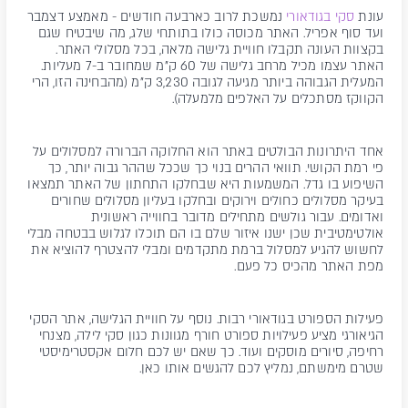
עונת
סקי בגודאורי
נמשכת לרוב כארבעה חודשים - מאמצע דצמבר
ועד סוף אפריל. האתר מכוסה כולו בתותחי שלג, מה שיבטיח שגם
בקצוות העונה תקבלו חוויית גלישה מלאה, בכל מסלולי האתר.
האתר עצמו מכיל מרחב גלישה של 60 ק"מ שמחובר ב-7 מעליות.
המעלית הגבוהה ביותר מגיעה לגובה 3,230 ק"מ (מהבחינה הזו, הרי
הקווקז מסתכלים על האלפים מלמעלה).
אחד היתרונות הבולטים באתר הוא החלוקה הברורה למסלולים על
פי רמת הקושי. תוואי ההרים בנוי כך שככל שההר גבוה יותר, כך
השיפוע בו גדל. המשמעות היא שבחלקו התחתון של האתר תמצאו
בעיקר מסלולים כחולים וירוקים ובחלקו בעליון מסלולים שחורים
ואדומים. עבור גולשים מתחילים מדובר בחווייה ראשונית
אולטימטיבית שכן ישנו איזור שלם בו הם תוכלו לגלוש בבטחה מבלי
לחשוש להגיע למסלול ברמת מתקדמים ומבלי להצטרף להוציא את
מפת האתר מהכיס כל פעם.
פעילות הספורט בגודאורי רבות. נוסף על חוויית הגלישה, אתר הסקי
הגיאורגי מציע פעילויות ספורט חורף מגוונות כגון סקי לילה, מצנחי
רחיפה, סיורים מוסקים ועוד. כך שאם יש לכם חלום אקסטרימיסטי
שטרם מימשתם, נמליץ לכם להגשים אותו כאן.