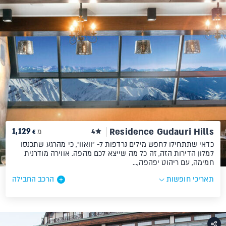
1,129
Residence Gudauri Hills
4
מ
€
כדאי שתתחילו לחפש מילים נרדפות ל- "וואוו", כי מהרגע שתכנסו
למלון הדירות הזה, זה כל מה שייצא לכם מהפה. אווירה מודרנית
חמימה, עם ריהוט יפהפה,…
תאריכי חופשות
הרכב החבילה