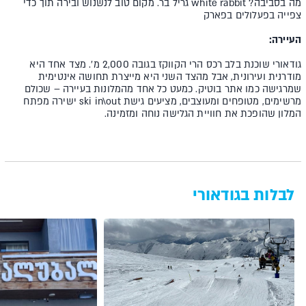
מה בסביבה? white rabbit גריל בר. מקום טוב לנשנוש ובירה תוך כדי
צפייה בפעלולים בפארק
העיירה:
גודאורי שוכנת בלב רכס הרי הקווקז בגובה 2,000 מ'. מצד אחד היא
מודרנית ועירונית, אבל מהצד השני היא מייצרת תחושה אינטימית
שמרגישה כמו אתר בוטיק. כמעט כל אחד מהמלונות בעיירה – שכולם
מרשימים, מטופחים ומעוצבים, מציעים גישת ski in\out ישירה מפתח
המלון שהופכת את חוויית הגלישה נוחה ומזמינה.
לבלות בגודאורי