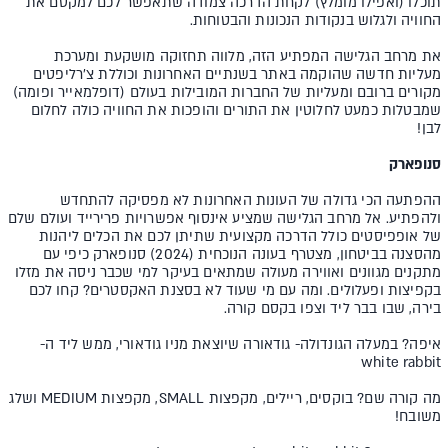
תוכלו (ואפילו מומלץ) לקחת הדרכה צמודה שתאפשר לכם למקסם את
החוויה ולגלוש בנקודות הנכונות והבטוחות.
את מרחב הגלישה המפתיע הזה, מלווה תחזוקה מושקעת ומערכת
מעליות חדשה שהוקמה באתר בשנתיים האחרונות וכוללת צ'רליפטים
מקורים ברובם ומעליות של החברות המובילות בעולם (דופלמאייר ופומה)
שמבטלות כמעט לחלוטין את התורים והופכות את החוויה כולה לחלום
לבן!
סנופארק
ההפתעה הכי גדולה של העונות האחרונות לא מפסיקה להתחדש
ולהפתיע. אל מרחב הגלישה שמציע אינסוף אפשרויות פרירייד ועולם שלם
של אופפיסטים כולל הדרכה מקצועית שתיתן לכם את הכלים ליהנות
מהסצנה בביטחון, מצטרף בעונה הנוכחית (2024) סנופארק כיפי עם
מתקנים מגוונים ואווירה מעולה שמתאים בעיקר למי שכבר ניסה את מזלו
בקפיצות ופעלולים. ומה עם מי שעוד לא בסצנת האקסטרים? קחו לכם
בירה, שבו בבר ליד וצפו בקסם קורה.
איפה? במעלה הגונדולה- גודאורה שיוצאת מניו גודאורי, ממש ליד ה-
white rabbit
מה קורה שם? בוקסים, ריילים, מקפצות SMALL, מקפצות MEDIUM ושלג
משובח!