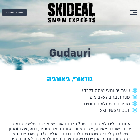
האזור האישי
Gudauri
גודאורי, גיאורגיה
שעתיים וחצי טיסה בלבד!
פסגות בגובה 3,276 מ
מחירים משתלמים ונוחים
SKI IN/SKI OUT
אתם בשלים לאהבה חדשה? כי בגודאורי אי אפשר שלא להתאהב.
יש בו אווירה צעירה, אטרקציות מגוונות, אקסטרים, רוגע, שלג (המון
שלג!) וקולינריה שמרגשת לפחות כמו הגלישה! רק שעתיים וחצי
טיסה ופחות משעתיים נסיעה משדה"ת יובילו אתכם לאתר בוטיק