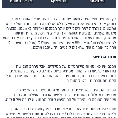
על האתר
Après-ski
גלריית תמונות
רק שעתיים וחצי טיסה ושעתיים נסיעה משדה"ת יובילו אתכם לאתר
בוטיק אינטימי ומפתיע. הוא מצליח לטפס לגובה גבוה יותר מוואל טורנס
(3276 מ'!) ולרדת למחירים זולים יותר מבנסקו (ארוחה ב-15₪!), מבטיח
מלונות מעולים עם גישת ski in\out ישירה, מערכת מעליות חדשה
מהמתקדמות בעולם ושמש מלטפת שתעשה לכם חשק להרים את הראש
לשמיים ולצרוח "גודאורי!!!! איפה היית עד היום?!?" (אבל רק חשק כן?!
אחר כך אומרים שהישראלים קולניים וזה… עזבו אתכם.)
מרחב הגלישה:
אמנם אין כאן מאות קילומטרים של מסלולים, אבל מרחב הגלישה
בגודאורי מרגיש גדול, מגוון ומפתיע ביחס לגודלו. 70 ק"מ של מסלולים
רחבים וארוכים במיוחד, מטופחים ברמה הגבוהה ביותר ומגוונים כך שכל
הסגנונות והרמות יוכלו ליהנות בו.
הפרשי הגבהים שמתחילים ב- 1900 מ' ומטפסים עד ל- 3276 מ',
מבטיחים מסלולים מאתגרים, עונת גלישה ארוכה ומושלגת ותצפית
מטריפה הצופה בין היתר על הר הגעש קזבק המתנשא לגובה של 5 ק"מ.
חובבי האופפיסטים ימצאו בגודאורי מרחבי ענק של שלג טרי שמזמין
גלישת פרירייד למקצוענים בלבד! אם תרצו להתנסות בגלישת אופפיסט