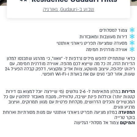
שבוע ב-Gudauri, גאורגיה
צמוד למסלולים
דירות מעוצבות ומאובזרות
מסעדה שמציעה תפריט גיאורגי אותנטי
אווירה מודרנית חמימה
כדאי שתתחילו לחפש מילים נרדפות ל- "וואוו", כי מהרגע שתכנסו למלון
הדירות הזה, זה כל מה שייצא לכם מהפה. אווירה מודרנית חמימה, עם
ריהוט יפהפה, עיצוב מושקע, צוות אדיב ומקצועי, דלפק קבלה הפעיל 24
שעות, אזור לובי נעים עם אח בוערת ו-Wi-Fi חופשי.
הדירות
במלון מתאימות ל- 2-6 גולשים (מי שיירצה יוכל למצוא גם דירות
קטנות יותר) וכוללות פינת ישיבה, טלוויזיה, מטבח מאובזר לחלוטין עם כל
המכשירים והכלים הדרושים, מקלחת פרטית עם מגוון תמרוקים, ועיצוב
מרגיע ונעים.
המסעדה
במלון מציעה תפריט גיאורגי אותנטי עם מנות מסורתיות וארוחת
בוקר טרייה
והמיקום
צמוד אל מסלולי הגלישה