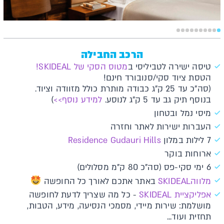
הרכב החבילה
טיסה ישירה לטביליסי ב
מטוס הסקי של SKIDEAL!
הטסת ציוד סקי/סנובורד חינם!
(סה"כ עד 25 ק"ג כבודה מותרת כולל מזוודה וציוד.
בנוסף תיק גב עד 5 ק"ג לנוסע.
למידע נוסף>>
)
מיסי נמל ובטחון
העברות ישירות לאתר וחזרה
7 לילות במלון
Residence Gudauri Hills
ארוחות בוקר
6 ימי סקי-פס (סה"כ 80 ק"מ מסלולים)
מלווהS
KIDEAL
באתר אתכם לאורך כל החופשה
א​פליקציית SKIDEAL​​
- כל מה שצריך לדעת לחופשה
מושלמת: שירות מיידי, מסמכי הנסיעה, מידע, הטבות,
תחזית ועוד...