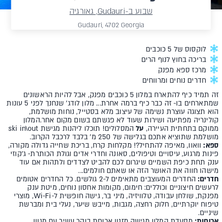
שבוע ב-Gudauri, גאורגיה
Gudauri, 4702 Georgia
לוקסוס של 5 כוכבים
בריכה בחוץ לנוף הרים
מרכז ספא מפנק
חדרים נוחים ומרווחים
זה תמיד כיף להתארח במלון 5 כוכבים מפנק, אבל להיות הראשונים
שמתארחים בו- זה כבר כיף ברמה אחרת... מלון לודג' שנחנך לפני 5 עונות
הוא תצוגה עוצרת נשימה של עיצוב מלא בסטייל, נוחות מושלמת,
קולינריה מפתיעה ושירות שעוד לא פגשתם בשום מקום אחר.
המלון
ממוקם בתחתית העיירה,
על
המסלולים! תוכלו ליהנות מגישת ski in\out
מושלמת שתוציא אתכם בגלישה של 250 מ' בלבד לרכבל הקרוב.
ספא:
וואוו, מאיפה להתחיל?! מקלחות קרח, בריכת שחייה גדולה מקורה,
פינות מרגוע, עיסויים וטיפולים, סאונה וחדרי אדים וגולת הכותרת- ג'קוזי
ענק תחת כיפת השמיים שיגרום לכם להביט לצדדים ולתהות אם עוד
מישהו חווה את האושר הזה או שאתם חולמים...
חדרים:
החדרים המעוצבים מתאימים ל-2 גולשים. כל החדרים אטומים
לרעשים חיצוניים וכוללים: חימום, מקומות אחסון נוחים, מיטת ענק
מפנקת, שולחן עבודה, טלוויזיה, מיני בר, גישה חופשית ל-Wi-Fi, מוצרי
טיפוח יוקרתיים, חלוק רחצה, מגבות, מייבש שיער, נעלי בית ומברשת
שיניים.
ארוחות:
מסעדת המלון מגישה מזנון ארוחת בוקר עשיר עם מגוון