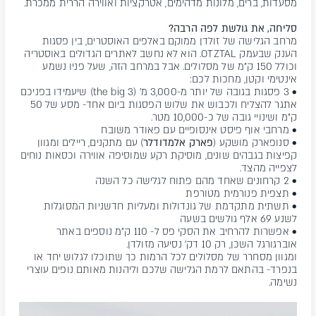
מסעדות, ברים, מלונות מדהימים, אטרקציות ואווירה הררית ממכרת.
סליחה, את גולשת לפה הרבה?
מרחב הגלישה של זולדן ממוקם באלפים האוסטרים, בין פסגות
הענק שבעמק OTZTAL. הוא לא נחשב לאתרים הגדולים באוסטריה
וכולל 150 ק"מ של מסלולים. אבל במרחב הזה, שעל פניו נשמע
אינטימי וקטן, מחכות לכם:
• 3 פסגות בגובה של יותר מ-3,000 מ' (the big 3) שיעמידו בפניכם
אתגר להצליח ולכבוש את שלוש הפסגות ביום אחד- מסע של 50
ק"מ ושינויי גובה של כ-10,000 מטר.
• מרחבי אוף פיסט אינסופיים עם פאודר משובח
• סנופארק מושקע (
פארק אלמדודלר
) עם מתקנים, ריילים ומגוון
קפיצות בגבהים שונים, מוסיקת רקע שמוסיפה אווירה וכסאות נוחים
לצפייה מהצד.
• 2 קרחונים שאחד מהם פתוח לגלישה כל השנה
• תצפית פנורמית מטורפת
• תשתית מתקדמת של גונדולות ומעליות חדשניות המסוגלות
לשנע 69 אלף גולשים בשעה
• אפשרות להרחיב את הסקי פס ל- 110 ק"מ נוספים באתר
אוברגורגל השכן, רק 10 דק' נסיעה מזולדן.
ומגוון מסחרר של מסלולים לכל הרמות כך שתוכלו לגלוש יחד או
בנפרד- בהתאם לרמת הגלישה שלכם וליהנות מאותם נופים עוצרי
נשימה.