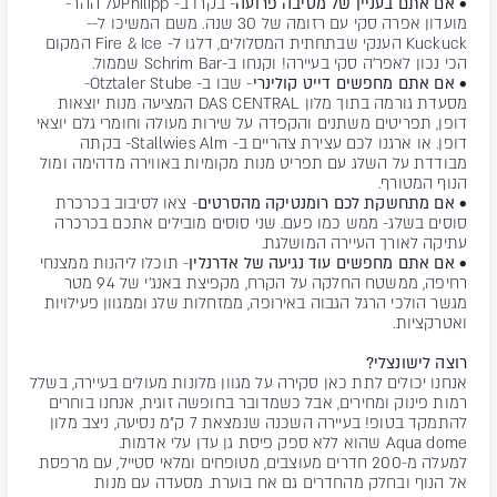
• אם אתם בעניין של מסיבה פרועה
- בקרו ב- Philippעל ההר-
מועדון אפרה סקי עם רזומה של 30 שנה. משם המשיכו ל--
Kuckuck הענקי שבתחתית המסלולים, דלגו ל- Fire & Ice המקום
הכי נכון לאפר'ה סקי בעיירה! וקנחו ב-Schrim Bar שממול.
• אם אתם מחפשים דייט קולינרי
- שבו ב- Ötztaler Stube-
מסעדת גורמה בתוך מלון DAS CENTRAL המציעה מנות יוצאות
דופן, תפריטים משתנים והקפדה על שירות מעולה וחומרי גלם יוצאי
דופן. או ארגנו לכם עצירת צהריים ב- Stallwies Alm- בקתה
מבודדת על השלג עם תפריט מנות מקומיות באווירה מדהימה ומול
הנוף המטורף.
• אם מתחשקת לכם רומנטיקה מהסרטים
- צאו לסיבוב בכרכרת
סוסים בשלג- ממש כמו פעם. שני סוסים מובילים אתכם בכרכרה
עתיקה לאורך העיירה המושלגת.
• אם אתם מחפשים עוד נגיעה של אדרנלין
- תוכלו ליהנות ממצנחי
רחיפה, ממשטח החלקה על הקרח, מקפיצת באנג'י של 94 מטר
מגשר הולכי הרגל הגבוה באירופה, ממזחלות שלג וממגוון פעילויות
ואטרקציות.
רוצה לישונצלי?
אנחנו יכולים לתת כאן סקירה על מגוון מלונות מעולים בעיירה, בשלל
רמות פינוק ומחירים, אבל כשמדובר בחופשה זוגית, אנחנו בוחרים
להתמקד בטופ! בעיירה השכנה שנמצאת 7 ק"מ נסיעה, ניצב מלון
Aqua dome שהוא ללא ספק פיסת גן עדן עלי אדמות.
למעלה מ-200 חדרים מעוצבים, מטופחים ומלאי סטייל, עם מרפסת
אל הנוף ובחלק מהחדרים גם אח בוערת. מסעדה עם מנות