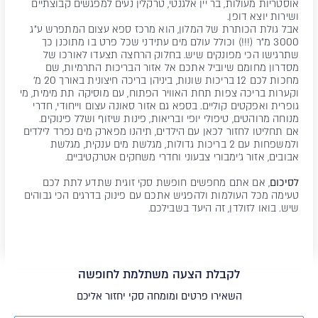
אוסטריות מעולות, בר יין אלגנטי, טרקלין נעים למפגשים קבוצתיים
ושירות יוצא דופן.
אבל גולת הכותרת של המלון, הוא מרכז ספא עצום המתפרש ע"ג
3000 מ"ר (!!!) וכולל עולם מים עתידני שכל פרט בו מתוכנן כך
שתרגישו הכי מפונקים שיש. בחלוק הרחצה תצעדו לאורכו של
מסדרון מחומם שיוביל אתכם אל אזור הבריכות התרמיות, שם
מחכות לכם 12 בריכות שונות, ביניהן בריכה חיצונית באורך 20 מ'
וקערות בריכה צפות תחת האוויר הפתוח, עם מוסיקה תת מימית, מי
גופרית ואפקטים קוליים. בספא גם אזור סאונה עצום וייחודי, חדרי
מנוחה מרוהטים, טיפולי יופי ובריאות, פינות שיזוף ושלל פינוקים.
אם תחליטו לחזור לכאן עם הילדים, תיהנו מפארק מים נפרד לילדים
ולמשפחות עם 2 בריכות גדולות, מגלשת מים ענקית, מגלשת
אבובים, אזור ג'ימבורי צבעוני וחדרי משחקים אטרקטיביים.
לסיכום
, אם אתם מחפשים חופשת סקי זוגית שתדע לתת לכם
טעימה מכל העולמות ולהפגיש אתכם עם פינוק בדרגים הכי גבוהים
שיש. בואו לזולדן, זה היעד בשבילכם.
לקבלת הצעה משתלמת לחופשה
השאירו פרטים ומומחה סקי יחזור אליכם