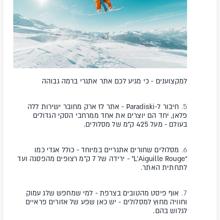
למקצוענים - כי מגיע לכם אתר אתגרי ברמה גבוהה
חיבור ל-Paradiski
- אתר לז ארק מחובר ישירות ללה
פלאן, יחד הם יוצרים את אחד ממרחבי הסקי הגדולים
בעולם - מעל 425 ק”מ של מסלולים.
מסלולים שחורים אתגריים במיוחד
- כולל אגדי כמו
“L’Aiguille Rouge” - ירידה של 7 ק”מ רצופים מהפסגה ועד
לתחתית האתר.
אוף פיסט מהטובים בצרפת
- למי שמחפש שלג עמוק
וחוויה מחוץ למסלולים - יש כאן שפע של אזורים פראיים
לגלוש בהם.