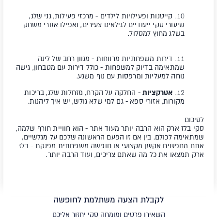
קייטנות ופעילויות לילדים
- מרכזי פעילות, גני שלג,
שיעורי סקי ייעודיים לגילאים צעירים, ואפילו אזורי משחק
בשלג מחוץ למסלול.
דירות משפחתיות מרווחות
- מגוון רחב של לינה
שמתאימה בדיוק למשפחות - כולל דירות עם מטבחון, גישה
נוחה למעליות ומרפסות עם נוף משגע.
אטרקציות
- החלקה על הקרח, מזחלות שלג, בריכות
מקורות, אזורי ספא - גם למי שלא גולש, יש איך ליהנות.
לסיכום
סקי בלז ארק
הוא הרבה יותר מעוד אתר - הוא חוויית חורף שלמה,
שמתאימה לכולם. בין אם זו הפעם הראשונה שלכם על מגלשיים,
אתם מחפשים אקשן מקצועי או חופשה משפחתית מפנקת - בלז
ארק תמצאו את כל מה שאתם צריכים, ועוד הרבה יותר.
לקבלת הצעה משתלמת לחופשה
השאירו פרטים ומומחה סקי יחזור אליכם