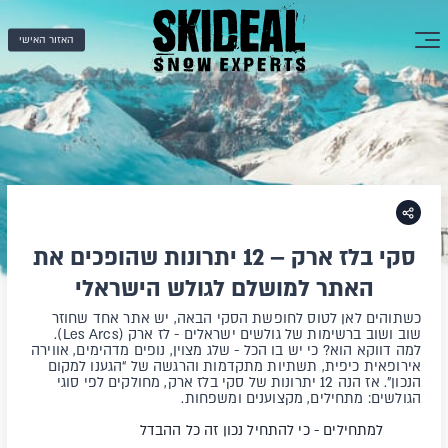
האזור האישי
סקי בלז ארק – 12 יתרונות שהופכים את
האתר למושלם לגולש הישראלי
כשתוהים לאן לטוס לחופשת הסקי הבאה, יש אתר אחד שחוזר
שוב ושוב ברשימות של גולשים ישראלים - לז ארק (Les Arcs).
למה דווקא הוא? כי יש בו הכל - שלג מצוין, נופים מדהימים, אווירה
אירופאית כיפית, תשתיות מתקדמות והרגשה של “הגענו למקום
הנכון”. אז הנה 12 יתרונות של סקי בלז ארק, מחולקים לפי סוגי
הגולשים: מתחילים, מקצוענים ומשפחות.
למתחילים - כי להתחיל נכון זה כל ההבדל