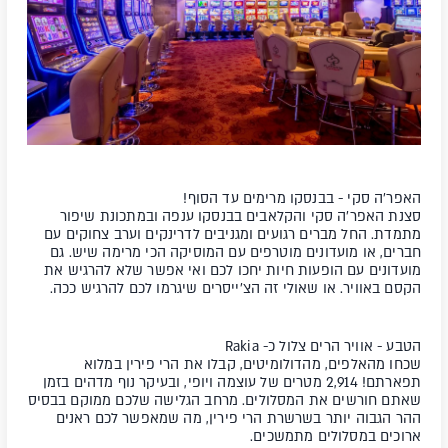
האפר'ה סקי - בבנסקו מרימים עד הסוף!
סצנת האפר'ה סקי והקלאבים בבנסקו ענפה ובמתכונת שיפור
מתמדת. החל מברים רגועים ומגניבים לדרינקים וערב צחוקים עם
חברים, או מועדונים מוטרפים עם המוסיקה הכי מרימה שיש. גם
מועדונים עם הופעות חיות יחכו לכם ואי אפשר שלא להרגיש את
הקסם באוויר. או שאולי זה הצ'ייסרים שיגרמו לכם להרגיש ככה.
הטבע - אוויר הרים צלול כ-
Rakia
שכחו מהאלפים, מהדולומיטים, קבלו את הרי פירין במלוא
תפארתם!
2,914 מטרים של עוצמה ויופי, ובעיקר נוף מדהים בזמן
שאתם חורשים את המסלולים. מרחב הגלישה שלכם ממוקם בבסיס
ההר הגבוה יותר בשרשרת הרי פירין, מה שמאפשר לכם ראנים
ארוכים במסלולים מתמשכים.