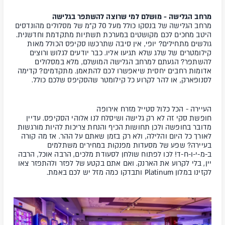
מרחב הגלישה - מושלם למי שרוצה להשתפר בגלישה
מרחב הגלישה של בנסקו כולל מעל 70 ק"מ של מסלולים מהונדסים
היטב מחכים לכם מקושטים במערכת תשתיות מתקדמת וחדשנית.
גולשים מתחילים? יופי, אין סיבה שתרכשו סקיפס הכולל מאות
קילומטרים של שלג שלא תגיעו אליו. כבר יודעים לגלוש ורוצים
להשתפר? הגעתם למרחב הגלישה המושלם, מלא במסלולים
אדומות רחבים יחסית שיאפשרו לכם להתאמן. מתקדמים? קדימה
לסנופארק, או להר לקרוע כל קילומטר שהסקיפס שלכם כולל.
העיירה - הכל כלול סטייל מזרח אירופה
חופשת סקי זה לא רק גלישה ושיסלח לנו אלוהי הסקיפס. עדיין
מדובר בחופשה ולכן תחושות הכיף והנחת צריכות להיות מורגשות
לאורך כל היום והלילה, ולא רק בזמן שאתם על ההר. אז מה קורה
בעיירה? שפע של מסעדות מפנקות במחירים משתלמים
ב-מ-י-ו-ח-ד! לכו לפתוח שולחן לסעודת מלכים, הרבה אוכל, הרבה
יין, בלי לקרוע את הארנק. ואם אתם בקטע של לפזר ולהתפזר צאו
לקזינו במלון Platinum ותבדקו כמה מזל יש לכם באמת.