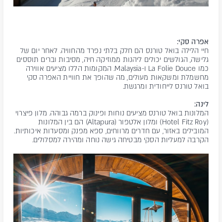
אפרה סקי:
חיי הלילה בואל טורנס הם חלק בלתי נפרד מהחוויה. לאחר יום של
גלישה, הגולשים יכולים ליהנות ממוזיקה חיה, מסיבות וברים תוססים
כמו La Folie Douce ו-Malaysia. המקומות הללו מציעים אווירה
מחשמלת ומשקאות מעולים, מה שהופך את חוויית האפרה סקי
בואל טורנס לייחודית ומרגשת.
לינה:
המלונות בואל טורנס מציעים נוחות ופינוק ברמה גבוהה. מלון פיצרוי
(Hotel Fitz Roy) ומלון אלטפור (Altapura) הם בין המלונות
המובילים באזור, עם חדרים מרווחים, ספא מפנק ומסעדות איכותיות.
הקרבה למעליות הסקי מבטיחה גישה נוחה ומהירה למסלולים.