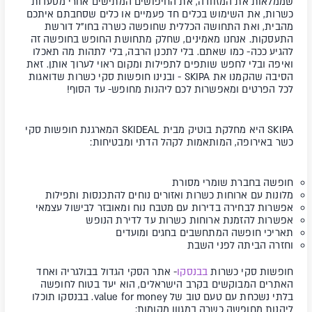
שממלאות את המזוודה, את החיפושים המתישים אחרי מסעדות
כשרות, את השימוש בכלים חד פעמיים או כלים שסחבתם איתכם
מהבית, ואת התחושה הכללית שחופשה כשרה בחו"ל דורשת
התעסקות. אנחנו מאמינים, שחלק מתחושת החופש בחופשה זה
להגיע ככה- כמו שאתם. בלי לתכנן הרבה, בלי לתהות מה תאכלו
ואיפה ובלי לחפש שותפים לתפילות ומקום ראוי לערוך אותן. זאת
הסיבה שהקמנו את SKIPA - ובנינו חופשות סקי כשרות שדואגות
לכל הפרטים ומאפשרות לכם ליהנות מחופש- עד הסוף!
SKIPA
היא מחלקת בוטיק מבית SKIDEAL המארגנת חופשות סקי
כשר באירופה, המותאמות לקהל הדתי ומבטיחות:
חופשה בחברת שומרי מסורת
מלונות עם ארוחות כשרות ואזורים נוחים להתכנסות ותפילות
אפשרות לבחירה בדירות עם מטבח נוח ומאובזר לבישול עצמאי
אפשרות להזמנת ארוחות כשרות עד לדירת הנופש
תאריכי חופשה המתחשבים בחגים ומועדים
וחזרה הביתה לפני השבת
חופשות סקי כשרות
בבנסקו
-
אתר הסקי הגדול בבולגריה ואחד
האתרים המבוקשים בקרב הישראלים, הוא יעד בטוח לחופשה
בלתי נשכחת עם טעם טוב של value for money. בבנסקו תוכלו
ליהנות מחופשה כשרה במגוון מקומות: