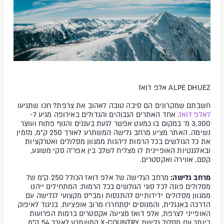
ALPE DHUEZ אלפ דואז
חשבתם שמקרונים הם סיבה טובה לאהוב את צרפת? חכו שתגיעו
לאלפ דואז
. אחד האתרים הגבוהים והגדולים באירופה מגיע ל-
3,300 מ' במקום בו כמעט אפשר לגעת בעננים והנוף פתוח ועוצר
נשימה. האתר מציע מרחב גלישה המשתרע לאורך 250 ק"מ, מזמין
את כל הגולשים בכל הרמות ליהנות ממגוון מסלולים ואטרקציות
ובאלגנטיות האופיינית לו מצליח לשלב בין אפר'ה סקי משוגע,
קסם, אווירה ואקסטרים.
מרחב גלישה:
מרחב הגלישה של אלפ דואז הכולל 250 ק"מ של
מסלולים פונה לכל סוגי הגולשים בכל הרמות: המתחילים ייהנו
ממגוון מסלולים ידידותיים להתנסות ומבי"ס מקצועי לגלישה עם
הדרכה באנגלית, והמנוסים יסתחררו מרוב אופציות. בניגוד לאיפוק
האופייני לצרפת, אלפ דואז מציעה אקסטרים ברמות הפרועות
ביותר עם מסלול גלישת X-COUNTRY המשתרע לאורך 54 ק"מ,