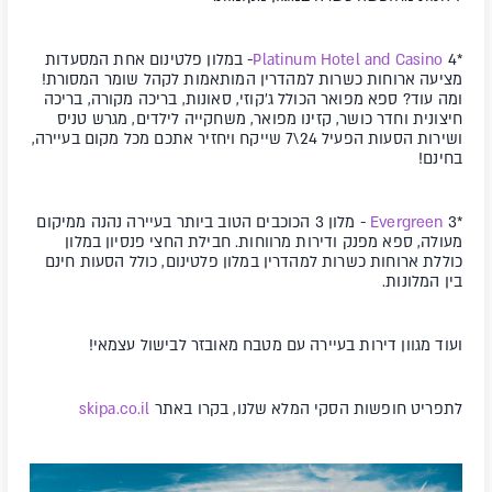
*
4
Platinum Hotel and Casino
-
במלון פלטינום אחת המסעדות
מציעה ארוחות כשרות למהדרין המותאמות לקהל שומר המסורת!
ומה עוד? ספא מפואר הכולל ג'קוזי, סאונות, בריכה מקורה, בריכה
חיצונית וחדר כושר, קזינו מפואר, משחקייה לילדים, מגרש טניס
ושירות הסעות הפעיל 24\7 שייקח ויחזיר אתכם מכל מקום בעיירה,
בחינם!
*
3 -
Evergreen
מלון 3 הכוכבים הטוב ביותר בעיירה נהנה ממיקום
מעולה, ספא מפנק ודירות מרווחות. חבילת החצי פנסיון במלון
כוללת ארוחות כשרות למהדרין במלון פלטינום, כולל הסעות חינם
בין המלונות.
ועוד מגוון דירות בעיירה עם מטבח מאובזר לבישול עצמאי!
לתפריט חופשות הסקי המלא שלנו, בקרו באתר
skipa.co.il