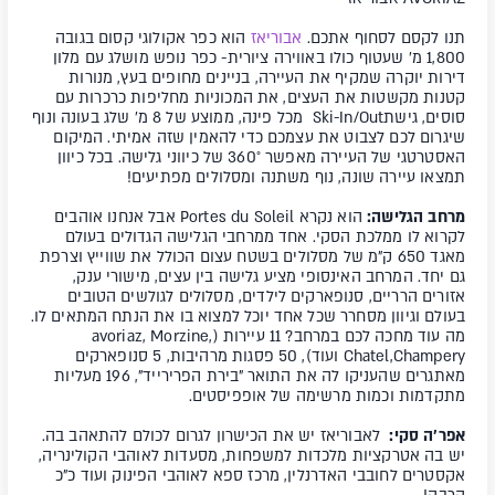
תנו לקסם לסחוף אתכם.
אבוריאז
הוא כפר אקולוגי קסום בגובה
1,800 מ' שעטוף כולו באווירה ציורית- כפר נופש מושלג עם מלון
דירות יוקרה שמקיף את העיירה, בניינים מחופים בעץ, מנורות
קטנות מקשטות את העצים, את המכוניות מחליפות כרכרות עם
סוסים, גישתSki-In/Out מכל פינה, ממוצע של 8 מ' שלג בעונה ונוף
שיגרום לכם לצבוט את עצמכם כדי להאמין שזה אמיתי. המיקום
האסטרטגי של העיירה מאפשר 360
°
של כיווני גלישה. בכל כיוון
תמצאו עיירה שונה, נוף משתנה ומסלולים מפתיעים!
מרחב הגלישה:
הוא נקרא Portes du Soleil אבל אנחנו אוהבים
לקרוא לו ממלכת הסקי. אחד ממרחבי הגלישה הגדולים בעולם
מאגד 650 ק"מ של מסלולים בשטח עצום הכולל את שווייץ וצרפת
גם יחד. המרחב האינסופי מציע גלישה בין עצים, מישורי ענק,
אזורים הרריים, סנופארקים לילדים, מסלולים לגולשים הטובים
בעולם וגיוון מסחרר שכל אחד יוכל למצוא בו את הנתח המתאים לו.
מה עוד מחכה לכם במרחב? 11 עיירות (avoriaz, Morzine,
Chatel,Champery ועוד), 50 פסגות מרהיבות, 5 סנופארקים
מאתגרים שהעניקו לה את התואר "בירת הפרירייד", 196 מעליות
מתקדמות וכמות מרשימה של אופפיסטים.
אפר'ה סקי:
לאבוריאז יש את הכישרון לגרום לכולם להתאהב בה.
יש בה אטרקציות מלכדות למשפחות, מסעדות לאוהבי הקולינריה,
אקסטרים לחובבי האדרנלין, מרכז ספא לאוהבי הפינוק ועוד כ"כ