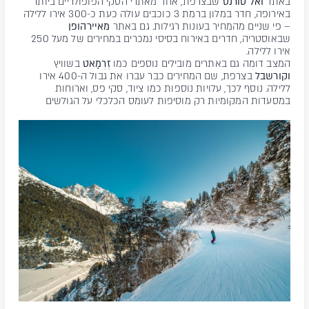
באתר
ואל טורנס
שבצרפת, אחד מאתרי הסקי הפופולריים ביותר
באירופה, חדר במלון ברמת 3 כוכבים עולה כעת כ-300 אירו ללילה
– פי שניים מהמחיר בעונות רגילות. גם באתר
מאיירהופן
שבאוסטריה, חדרים באירוח בסיסי נמכרים במחירים של מעל 250
אירו ללילה.
המצב דומה גם באתרים מובילים נוספים כמו
זֶרְמָאט
בשוויץ
וקורשבל
בצרפת, שם המחירים כבר עברו את גבול ה-400 אירו
ללילה. נוסף לכך, עלויות נוספות כמו ציוד, סקי פס, וארוחות
במסעדות המקומיות רק מוסיפות לעומס הכלכלי על הגולשים