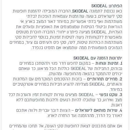
הפתרון: SKIDEAL
כאן נכנסת לתמונה
SKIDEAL
, החברה המובילה להזמנת חופשות
סקי לישראלים. בשעה שהזמנות עצמאיות הופכות לבלתי
משתלמות ואף בלתי אפשריות, במיוחד לאור המצב בארץ, אי
הוודאות וביטולי הטיסות שמצמצמים את האופציות ומעלים את
העלויות, SKIDEAL מציעה פיתרון ייחודי. החברה חוכרת מטוסים
ומאפשרת ללקוחותיה גישה לטיסות זמינות, בנוסף לחבילות סקי
משתלמות הכוללות טיסות, לינה, סקי פס ולעיתים גם ציוד, במחירים
הנמוכים משמעותית ממה שתמצאו אם תזמינו בנפרד.
יתרונות הזמנה עם SKIDEAL
1. זמינות ונוחות
– במקום לחפש חדר פנוי ולהסתכן במחירים
גבוהים, החבילות של SKIDEAL כוללות הכל מראש, כך שאתם
יכולים להתמקד בהנאה מהחופשה ומהשלג.
2. מחירים תחרותיים
– בזכות ההסכמים המוקדמים עם המלונות
והאתרים, SKIDEAL מצליחה להציע חבילות במחירים אטרקטיביים
במיוחד.
3. שקט נפשי
– SKIDEAL מציעים שירות לקוחות זמין והערכות לכל
מצב ואירוע, כך שתוכלו להיות רגועים וליהנות מחופשתכם ללא
דאגות.
4. שירות מותאם לישראלים
– הצוות דובר עברית וילווה אתכם
לאורך כל הדרך, מההזמנה ועד החזרה לארץ.
אם אתם מתכננים לצאת לחופשת סקי העונה, אל תחכו שהמחירים