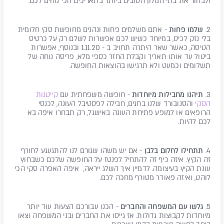
ולבחור את בתי המלון הטובים ביותר בתאריכים הכי נוחים לכם.
2.
שלמו פחות
- אתם משלמים פחות ונהנים מחופשת סקי חלומית
בלי נזק לכיס, במיוחד כשיש לכם אפשרות לשלם רק על כרטיס
הטיסה, כאשר שאר היתרה תחויב ב - 1.11.20 ובנוסף, אפשרות
ביטול עד אותו תאריך וקבלת החזר כספי מלא, פריסה נוחה של
תשלומים וכמעט ולא תרגישו בהוצאות החופשה.
3.
תיהנו מחבילות מיוחדות
- חופשה משפחתית עם
קייטנות
הסקי
והסנובורד שלנו בחגים, חבילה לפסטיבל העונה, לכנסי
הרופאים או למופע פתיחת העונה באישגל, רק תבחרו איפה בא
לכם להיות.
4.
תתחילו
לחלום בלבן
- אם יש משהו שגורם לנו להתגעגע לחורף
זה הקיץ. איזה כיף זה להתחיל לפנטז על החופשה שלכם כשבחוץ
עונת הקיץ בעיצומה. לדמיין איך השלג ייראה, איפה האפרה סקי הכי
לוהט, ואיזה פאודר מטורף מחכה לכם.
5.
גלשו עם המשפחה והחברים
- הכנו עבורכם הצעות עוד יותר
מיוחדות לקבוצות גדולות. אז גייסו את החברים ובני המשפחה וצאו