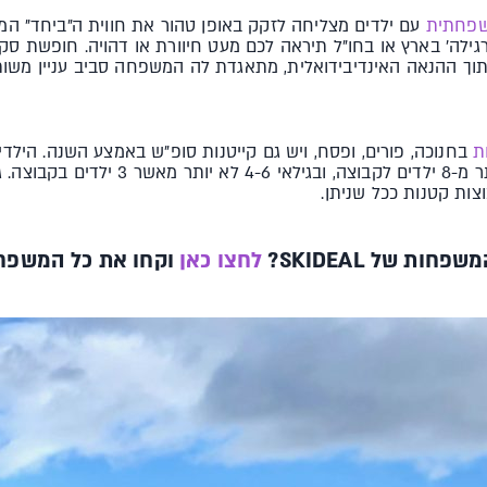
שפחתית
עם ילדים מצליחה לזקק באופן טהור את חווית ה"ביחד" ה
לה' בארץ או בחו"ל תיראה לכם מעט חיוורת או דהויה. חופשת סק
תוך ההנאה האינדיבידואלית, מתאגדת לה המשפחה סביב עניין משות
ת
בחנוכה, פורים, ופסח, ויש גם קייטנות סופ"ש באמצע השנה. הילדי
בגילאי 6-12 אנחנו לא מכניסים יותר מ-8 ילד
ות קטנות ככל שניתן.
ת של SKIDEAL?
לחצו כאן
וקחו את כל המשפח