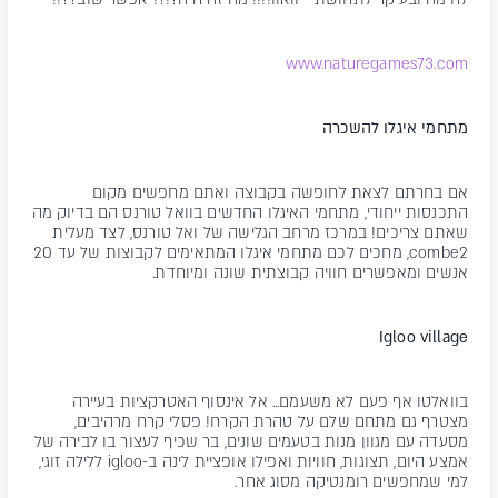
www.naturegames73.com
מתחמי איגלו להשכרה
אם בחרתם לצאת לחופשה בקבוצה ואתם מחפשים מקום
התכנסות ייחודי, מתחמי האיגלו החדשים בוואל טורנס הם בדיוק מה
שאתם צריכים! במרכז מרחב הגלישה של ואל טורנס, לצד מעלית
combe2, מחכים לכם מתחמי איגלו המתאימים לקבוצות של עד 20
אנשים ומאפשרים חוויה קבוצתית שונה ומיוחדת.
Igloo village
בוואלטו אף פעם לא משעמם... אל אינסוף האטרקציות בעיירה
מצטרף גם מתחם שלם על טהרת הקרח! פסלי קרח מרהיבים,
מסעדה עם מגוון מנות בטעמים שונים, בר שכיף לעצור בו לבירה של
אמצע היום, תצוגות, חוויות ואפילו אופציית לינה ב-igloo ללילה זוגי,
למי שמחפשים רומנטיקה מסוג אחר.