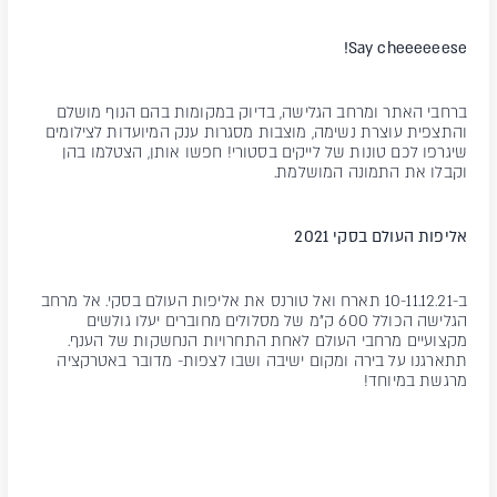
Say cheeeeeese!
ברחבי האתר ומרחב הגלישה, בדיוק במקומות בהם הנוף מושלם
והתצפית עוצרת נשימה, מוצבות מסגרות ענק המיועדות לצילומים
שיגרפו לכם טונות של לייקים בסטורי! חפשו אותן, הצטלמו בהן
וקבלו את התמונה המושלמת.
אליפות העולם בסקי
2021
ב-10-11.12.21 תארח ואל טורנס את אליפות העולם בסקי. אל מרחב
הגלישה הכולל 600 ק"מ של מסלולים מחוברים יעלו גולשים
מקצועיים מרחבי העולם לאחת התחרויות הנחשקות של הענף.
תתארגנו על בירה ומקום ישיבה ושבו לצפות- מדובר באטרקציה
מרגשת במיוחד!