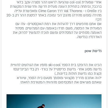
אחרי שמעלית col-col שהגיעה לראש ההר נסגרה עקב בלאי
ברכבל, נפתחה בתחילת העונה מעלית חדשה וחדשנית המקשרת
בין Orelle ו - Val Thorens דרך Cime Caron ומאפשרת עלייה
מהירה (ממש מהירה) מהנק' הכי נמוכה באתר לפסגת ההר רק ב-20
דק'!
אם אתם מחפשים דרך להעלות את רמת האקסטרים- עלו עם
המעלית אל הפסגה, משם תרדו באומגה עם המגלשיים. מסלול
האומגה מסתיים על המסלולים ומשם תוכלו להמשיך לפרוק את
האדרנלין בגלישה.
גלישת
pow
הכינו את הדופק! בית הספר ski-cool מזמין את הגולשים לחוויית
גלישה מסוג אחר- גלישת פריסטייל על בורד- רק בלי הביינדינגס!
(קצת כמו גלישת חולות בדיונות...)
ילווה אתכם מדריך מקצועי ומוסמך מטעם בית הספר, שיוודא
שאתם מוציאים את המקסימום מהחוויה המטורפת הזאת!