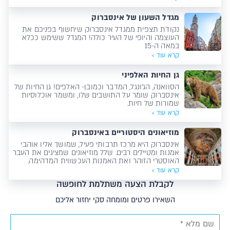
מגדל השעון של אינסברוק
נקודת תצפית ממגדל אינסברוק שיחשוף בפניכם את
העוצמה והיופי של העיר כולה! המגדל ששימש ככלא
במאה ה-15
קרא עוד >
גן החיות האלפיני
הסוואנה, הג'ונגל, המדבר וכמובן- האלפים! גן החיות של
אינסברוק שומר על התושבים שלו, ומשמר אוכלוסיות
שמורות של חיות.
קרא עוד >
מוזיאונים היסטוריים באינסברוק
אינסברוק היא מרכז תרבותי פעיל, שמושך אליו אוהבי
אמנות ומטיילים רבים. שלל מוזיאונים שמציגים את העבר
האוסטרי הזוהר ואת האמנות העכשווית המדהימה.
קרא עוד >
לקבלת הצעה משתלמת לחופשה
השאירו פרטים ומומחה סקי יחזור אליכם