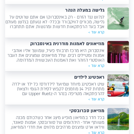
אינסברוק מושלם למטיילים שלא מוותרים על האווירה
האורבנית, כי באוסטריה אפשר גם וגם! מצד אחד עיר
גלישה במעלה הנהר
הבירה של טירול, ומצד שני טבע מופלא במרכז&hellip;
לגלוש נגד הזרם - רק באינסברוק! אם אתם שרוטים על
גלישה, מכורים לוויקבורד ובכלל- לא נגעתם בגלשן מעולם
אבל בעד הרפתקאות חדשות ומרגשות. אתם תתחברו
לסירת מנוע שתטיס אתכם במעלה הזרם ולאורך הנהר
קרא עוד >
של אינסברוק. הגלשן רחב ומלא נפח כך שהגלישה תהיה
חלקה ומהנה. מזל שהגעתם לאינסברוק! כי כזה דבר לא
מוזיאונים לאמנות מודרנית באינסברוק
תחוו בשום מקום אחר.
אינסברוק היא מרכז תרבותי פעיל, שמושך אליו אוהבי
אמנות ומטיילים רבים. שלל מוזיאונים שמציגים את העבר
האוסטרי הזוהר ואת האמנות העכשווית המדהימה.
קרא עוד >
ראפטינג לילדים
שיט ראפטינג מיוחד שמיועד לילדודס! כל ילד או ילדה
מתחת לגיל 14 מוזמנים לקפוץ לסירת הגומי ולצאת
להרפתקאה מטריפה בנהר ה-Upper Ruetz עם
המדריכים הכי מקצועיים שיש.
קרא עוד >
מוזיאון סברובסקי
בכל חדר במוזיאון מופיע מיצג אחר כשלכולם מכנה
משותף אחד- היהלומים של סוורובסקי. אמנות סאונד,
ווידאו ארט ומיצגים מרהיבים מלווים את חדרי המוזיאון,
שמוכר כאחת מהאטרקציות הפופולריות בטירול
קרא עוד >