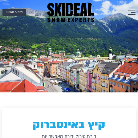
האזור האישי
קיץ באינסברוק
בירת טירול ובירת האפשרויות