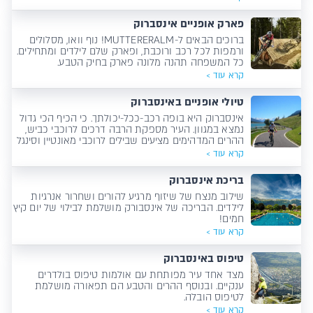
פארק אופניים אינסברוק
ברוכים הבאים ל-MUTTERERALM! נוף וואו, מסלולים
ורמפות לכל רכב ורוכבת, ופארק שלם לילדים ומתחילים.
כל המשפחה תהנה מלונה פארק בחיק הטבע.
קרא עוד >
טיולי אופניים באינסברוק
אינסברוק היא בופה רכב-ככל-יכולתך. כי הכיף הכי גדול
נמצא במגוון. העיר מספקת הרבה דרכים לרוכבי כביש,
ההרים המדהימים מציעים שבילים לרוכבי מאונטיין וסינגל
טרייל,
קרא עוד >
בריכת אינסברוק
שילוב מנצח של שיזוף מרגיע להורים ושחרור אנרגיות
לילדים. הבריכה של אינסבורק מושלמת לבילוי של יום קיץ
חמים!
קרא עוד >
טיפוס באינסברוק
מצד אחד עיר מפותחת עם אולמות טיפוס בולדרים
ענקיים. ובנוסף ההרים והטבע הם תפאורה מושלמת
לטיפוס הובלה.
קרא עוד >