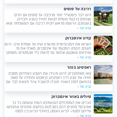
רכיבה על סוסים
היש דבר פסטורלי יותר מרכיבה על סוסים עם הרים
עצומים ברקע? מומלץ לצאת לטיול בטבע ולבדוק
בעצמכם. הרשמו מראש לטיול רכיבה עם המשפחה וצאו
לטבע ביחד עם מדריך שישמח לספר לכם על האזור.
קרא עוד >
לילדודס מחכים סוסי פוני קטנטנים- אבל הכיף גדול!
קזינו אינסברוק
הוציאו את המכופתרת מהארון ועלו על שמלת ערב- היום
חוגגים. הקזינו המקומי של אינסברוק מארח את מי
שיודעים שאקשן אפשר גם להשיג בלי אקסטרים. משחקי
המזל שכולנו אוהבים, שולחנות רולטה ובלאק ג'ק וכמובן-
קרא עוד >
פוקר!
ראפטינג בנהר
צאו מאינסברוק לרגע והכירו את הטבע המדהים מסביב.
חוויה של טבע דרך ראפטינג, קיאקים וחתירה על סאפ.
בהתאם למזג האוויר תוכלו להשכיר ציוד ולצאת לבד עם
המשפחה לשיט בנהר.
קרא עוד >
טיולים באזור אינסברוק
זוכרים את המסלולים המושלגים האלו שאתם כל כך
אוהבים? מחכים לכם בסבלנות בפסגת ומחכים שתגלשו
עליהם למטה- לכיוון העמק. בחורף הכיוון בין פסגה
לעיירה די ברור. ובקיץ? ההר כולו לרשותכם. אזור
קרא עוד >