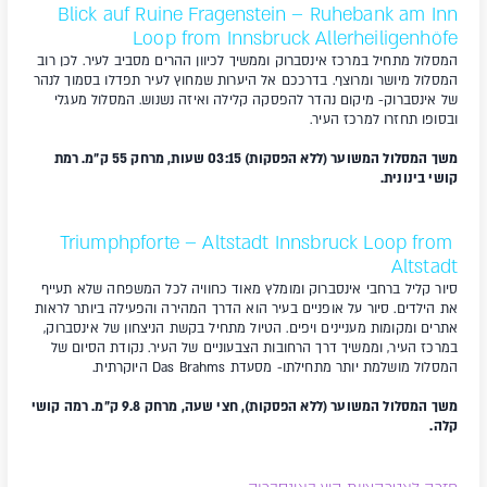
Blick auf Ruine Fragenstein – Ruhebank am Inn
Loop from Innsbruck Allerheiligenhöfe
המסלול מתחיל במרכז אינסברוק וממשיך לכיוון ההרים מסביב לעיר. לכן רוב
המסלול מיושר ומרוצף. בדרככם אל היערות שמחוץ לעיר תפדלו בסמוך לנהר
של אינסברוק- מיקום נהדר להפסקה קלילה ואיזה נשנוש. המסלול מעגלי
ובסופו תחזרו למרכז העיר.
משך המסלול המשוער (ללא הפסקות) 03:15 שעות, מרחק 55 ק"מ. רמת
קושי בינונית.
Triumphpforte – Altstadt Innsbruck Loop from
Altstadt
סיור קליל ברחבי אינסברוק ומומלץ מאוד כחוויה לכל המשפחה שלא תעייף
את הילדים. סיור על אופניים בעיר הוא הדרך המהירה והפעילה ביותר לראות
אתרים ומקומות מעניינים ויפים. הטיול מתחיל בקשת הניצחון של אינסברוק,
במרכז העיר, וממשיך דרך הרחובות הצבעוניים של העיר. נקודת הסיום של
המסלול מושלמת יותר מתחילתו- מסעדת Das Brahms היוקרתית.
משך המסלול המשוער (ללא הפסקות), חצי שעה, מרחק 9.8 ק"מ. רמה קושי
קלה.