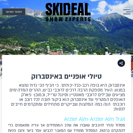
האזור האישי
טיולי אופניים באינסברוק
אינסברוק היא בופה רכב-ככל-יכולתך. כי הכיף הכי גדול נמצא
במגוון. העיר מספקת הרבה דרכים לרוכבי כביש, ההרים המדהימים
מציעים שבילים לרוכבי מאונטיין וסינגל טרייל, וכמובן- פארק
האופנים המטריף של אינסברוק הוא ביקור חובה לכל רוכב או
רוכבת! הנה כמה המלצות שבייקרים מתחילים ומתקדמים חייבים
לנסות:
Arzler Alm-Arzler Alm Trail
מסלול נהדר לרוכבים שעברו את שלב המתחילים אך עדיין מתאמנים כדי
להתקדם ברמות. המסלול מתחיל עם המעבר לכביש עפר ביער ורובו פניות