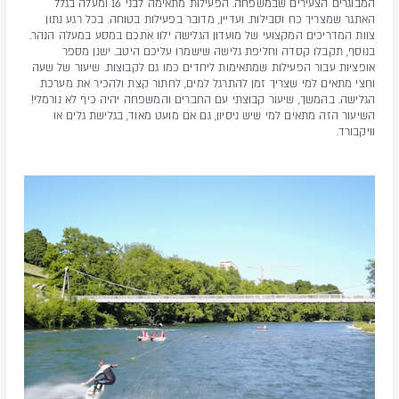
המבוגרים הצעירים שבמשפחה. הפעילות מתאימה לבני 16 ומעלה בגלל
האתגר שמצריך כח וסבילות. ועדיין, מדובר בפעילות בטוחה. בכל רגע נתון
צוות המדריכים המקצועי של מועדון הגלישה ילוו אתכם במסע במעלה הנהר.
בנוסף, תקבלו קסדה וחליפת גלישה שישמרו עליכם היטב. ישנן מספר
אופציות עבור הפעילות שמתאימות ליחדים כמו גם לקבוצות. שיעור של שעה
וחצי מתאים למי שצריך זמן להתרגל למים, לחתור קצת ולהכיר את מערכת
הגלישה. בהמשך, שיעור קבוצתי עם החברים והמשפחה יהיה כיף לא נורמלי!
השיעור הזה מתאים למי שיש ניסיון, גם אם מועט מאוד, בגלישת גלים או
וויקבורד.