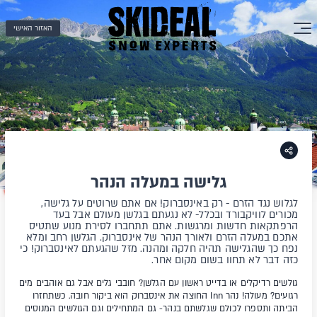
האזור האישי
גלישה במעלה הנהר
לגלוש נגד הזרם - רק באינסברוק! אם אתם שרוטים על גלישה,
מכורים לוויקבורד ובכלל- לא נגעתם בגלשן מעולם אבל בעד
הרפתקאות חדשות ומרגשות. אתם תתחברו לסירת מנוע שתטיס
אתכם במעלה הזרם ולאורך הנהר של אינסברוק. הגלשן רחב ומלא
נפח כך שהגלישה תהיה חלקה ומהנה. מזל שהגעתם לאינסברוק! כי
כזה דבר לא תחוו בשום מקום אחר.
גולשים רדיקלים או בדייט ראשון עם הגלשן? חובבי גלים אבל גם אוהבים מים
רגועים? מעולה! נהר Inn החוצה את אינסברוק הוא ביקור חובה. כשתחזרו
הביתה ותספרו לכולם שגלשתם בנהר- גם המתחילים וגם הגולשים המנוסים