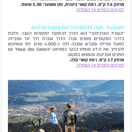
מרחק 7.4 ק"מ. רמת קושי בינונית, זמן משוער: 2.30 שעות.
לפרטים נוספים על המסלול.
Archäologiepfad Goldbichl /Igls Kurpark
“השביל הארכיולוגי" הוא הדרך להתחבר למסורות העבר, וללכת
בדרכי המקומיים משנים עברו. הדרך עוברת דרך יער ומובילה
למעגל תפילה ומקדש שנבנה לפני כ-4,000 שנים. למי שמחפש
להרחיב את הידע מומלץ לבקר במוזיאון "Haus des Gastes" עם
חפצים ועתיקות שנמצאו במקום.
מרחק 1.7 ק"מ. רמת קושי קלה.
לפרטים נוספים על המסלול.