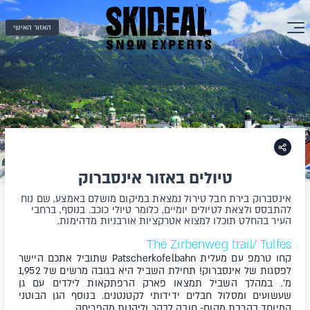
האזור האישי
טיולים באזור אינסברוק
אינסברוק בירת חבל טירול נמצאת במיקום מושלם באמצע, שם נוח
להתבסס ולצאת לטיולים יומיים, כלומר טיולי כוכב. בנוסף, ברחבי
העיר בהחלט תוכלו למצוא אטרקציות אורבניות מדהימות.
The Zirbenweg trail/ Tulfes
קחו טרמפ עם מעלית Patscherkofelbahn שתוביל אתכם היישר
לפסגות של אינסברוק! תחילת השביל היא בגובה מרשים של 1,952
מ'. במהלך השביל תמצאו פארק הרפתקאות לילדים עם גן
שעשועים ומסלול חבלים ידידותי לקטנטנים. בנוסף הגן הבוטני
המיוחד בקרבת מקום- חובה לבקר וליהנות מהפריחה.