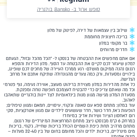
סופש ארוך ב- Bansko, בולגריה
שילוב בין עצמאות של דירה, לפינוק של מלון
בריכה חיצונית מחוממת
בר מקומי במלון
חדרים מרווחים
אם אתם מחפשים את ההבטחה של בנסקו ל- "הכל מהכל ובזול", הגעתם
למלון שיעזור לכם לקיים את ההבטחה עד הסוף. מלון הדירות והספא
רגנום נהנה ממיקום מושלם- רגע ממרכז העיירה של מחכים לכם שופינג,
בילויים ומסעדות, ורק כמה צעדים מהגונדולה שתיקח אתכם אל מרחב
הגלישה.
כל אחת מהדירות במלון מצוידת בריהוט מעוצב, אווירה נעימה, נוף פנורמי
וכל מה שאתם צריכים כדי להבטיח לעצמכם חופשה נוחה ומפנקת.
מסעדת המלון מגישה מגוון מנות בינלאומיות לצד יינות בולגריים שתאהבו
לאהוב.
עוד במלון: מתחם ספא עם סאונה וג'קוזי, עיסויים, חמאם ומגוון טיפולים;
הופעות ג'אז, חדר כושר, חדר שעשועים לילדים עם מגוון אטרקציות, סקי
רום לאחסון הציוד ושירות אדיב במיוחד!
במרחק 6 ק"מ מבנסקו ניצב מתחם המרחצאות המינרליים של רגנום.
מתחם מרהיב תחת כיפת השמיים הכולל בריכות שחייה, ג'קוזי, בריכות
מים מינרליים, בריכות ילדים והכל מחומם בחום של בין 32-40 מעלות –
פינוק אמיתי!