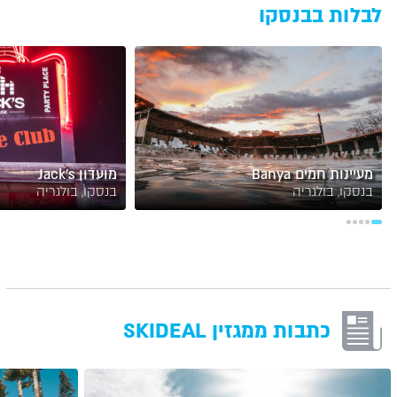
לבלות בבנסקו
מעיינות חמים Banya
מועדון Jack's
בנסקו, בולגריה
בנסקו, בולגריה
כתבות ממגזין SKIDEAL