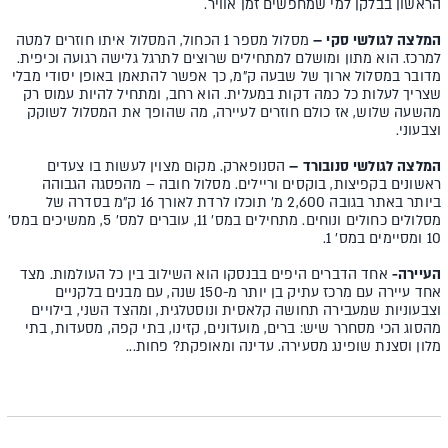
הראשון בבלקן למי שמחפשים זמן אוויר.
המלצה לגולשי סקי
–
מסלול מספר 1 הכחול, המסלול איתו חוזרים למטה
למרכז. הוא מתון ומושלם למתחילים שרוצים לתרגל גלישה רגועה וכיפית.
מדובר במסלול ארוך של שבעה ק"מ, כך אפשר להתאמן באופן יסודי מבלי
שצריך לעלות כל כמה דקות במעלית. הוא רחב, ומתחיל להיות עמוס רק
מהשעה שלוש, אז כולם חוזרים לעיירה, מה שהופך את המסלול לשוקק
וצבעוני.
המלצה לגולשי סנובורד
–
הסנופארק. מקום מצוין לעשות בו צעדים
ראשונים בקפיצות, בוקסים וריילים. מסלול חובה – מהפסגה הגבוהה
ביותר באתר בגובה 2,600 מ' תוכלו לרדת לאורך 16 ק"מ בסדרה של
מסלולים כחולים ונוחים. מתחילים במס' 11, עוברים למס' 5, ממשיכים במס'
10 ומסיימים במס' 1.
העיירה-
אחד הדברים היפים בבנסקו הוא השילוב בין כל העולמות. מצד
אחד עיירה עם מרכז עתיק בן יותר מ-150 שנה, עם מבנים בלקניים
וצבעוניות שמעבירה תחושה קלאסית ונוסטלגית, ומהצד השני, בילויים
מהסוג הכי מסחרר שיש: ברים, מועדונים, קזינו, בתי קפה, מסעדות, בתי
מלון וסצנת שופינג מסעירה. עדינה ומאופקת? פחות...