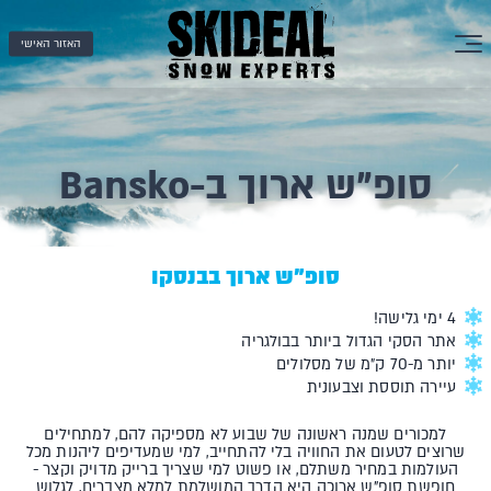
האזור האישי
סופ"ש ארוך ב-Bansko
סופ"ש ארוך בבנסקו
4 ימי גלישה!
אתר הסקי הגדול ביותר בבולגריה
יותר מ-70 ק״מ של מסלולים
עיירה תוססת וצבעונית
למכורים שמנה ראשונה של שבוע לא מספיקה להם, למתחילים
שרוצים לטעום את החוויה בלי להתחייב, למי שמעדיפים ליהנות מכל
העולמות במחיר משתלם, או פשוט למי שצריך ברייק מדויק וקצר -
חופשת סופ"ש ארוכה היא הדרך המושלמת למלא מצברים, לגלוש