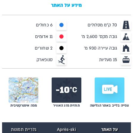
מידע על האתר
70 ק"מ מסלולים
6 כחולים
גובה מקס' 2,600 מ'
11 אדומים
גובה עיירה 930 מ'
2 שחורים
15 מעליות
סנופארק
10-
C°
צפייה בלייב באתר הגלישה
תחזית מזג האוויר
מפה אינטרקטיבית
על האתר
Après-ski
גלריית תמונות