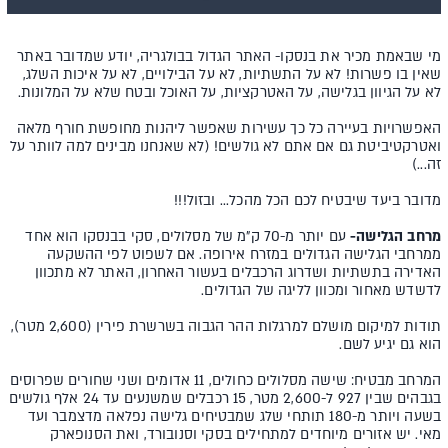
מי שבאמת מכיר את בנסקו- האתר הגדול בבולגריה, יודע שמדובר באתר
שאין בו פשרות! לא על התשתיות, לא על הבילויים, לא על איכות השלג,
לא על הגיוון בגלישה, על האטרקציות, על האוכל ובטח שלא על המלונות.
האפשרויות בעיירה כל כך עשירות שאפשר ליהנות מחופשת חורף מלאה
ואטרקטיביטת גם אם אתם לא גולשים! (לא שאנחנו מבינים למה לוותר על
זה...)
מדובר ביעד שיבטיח לכם הכל מהכל... ובזול!!!
מרחב הגלישה-
עם יותר מ-70 ק״מ של מסלולים, סקי בבנסקו הוא אחד
ממרחבי הגלישה הגדולים במזרח אירופה. אם לשפוט לפי ההשקעה
האדירה בתשתיות ושדרוג הרכבלים בעשור האחרון, האתר לא מתכוון
לדשדש מאחור ומכוון לליגה של הגדולים.
תודות למיקום מושלם למרגלות ההר הגבוה בשרשרת פירין (2,600 מטר),
הוא גם יגיע לשם.
המרחב מבטיח: שישה מסלולים כחולים, 11 אדומים ושני שחורים שפרוסים
בגבהים שבין 927 ל-2,600 מטר, 15 רכבלים שמשנעים עד 24 אלף גולשים
בשעה ויותר מ-180 תותחי שלג שמבטיחים גלישה נפלאה מדצמבר ועד
מאי. יש אזורים מיוחדים למתחילים בסקי וסנובורד, ואת הסנופארק