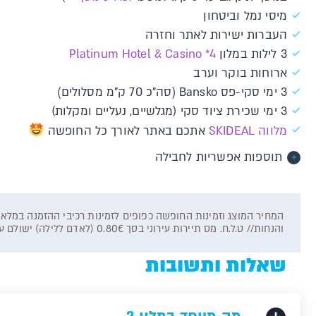
מיסי נמל וביטחון
העברות ישירות לאתר וחזרה
3 לילות במלון
Platinum Hotel & Casino *4
ארוחות בוקר וערב
3 ימי סקי-פס Bansko (סה"כ 70 ק"מ מסלולים)
3 ימי שכירת ציוד סקי (מגלשיים, נעליים ומקלות)
מלווה SKIDEAL
אתכם באתר לאורך כל החופשה
תוספות אפשריות לחבילה
והנחות// ט.ל.ח. מס תיירות עירוני בסך 0.80€ (לאדם ללילה) ישולם על ידי הלקוח ישירות למלון.
שאלות ותשובות