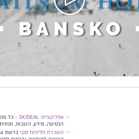
א​פליקציית SKIDEAL​​
- כל מה 
הנסיעה, מידע, הטבות, תחזית ו
השכרת חליפות סקי