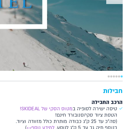
חבילות
הרכב החבילה
טיסה ישירה לסופיה ב
מטוס הסקי של SKIDEAL!
הטסת ציוד סקי/סנובורד חינם!
(סה"כ עד 25 ק"ג כבודה מותרת כולל מזוודה וציוד.
בנוסף תיק גב עד 5 ק"ג לנוסע.
למידע נוסף>>
)