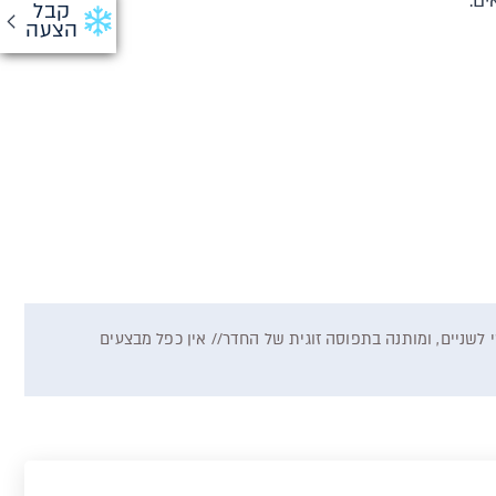
ם.
קבל
הצעה
מינות רכיבי ההזמנה במלאי ספקי השירותים// המחיר המוצג הוא לנוסע בודד מעל גיל 12 בחדר סטנדרטי לשניים, ומותנה בתפוסה זוגית של החדר// אין כפל מבצעים