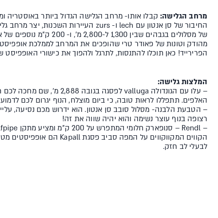
מרחב הגלישה:
קבלו אותו- מרחב הגלישה הגדול ביותר באוסטריה ומ
של מסלולים בגבהים שבין 1,300 ל-800
מהודק וטונות של פאודר טרי שהופכים את המרחב לממלכת אופפיסט 
הפרירייד! כאן תוכלו להתנסות, לתרגל ולהפוך את כישורי האופפיסט ש
המלצות גלישה:
האלפים. תתפללו לראות טובה, כי ביום מוצלח, הנוף יגרום לכם לדמוע.
– הטבעת הלבנה- מסלול סובב סן אנטון. הוא ידרוש מכם נסיעה, עליי
רצופה בנוף עוצר נשימה והוא יהיה שווה את זה!
– Rendl – סנופארק חלומי המתפרש על 200 ק"מ ומציע מתקן Halfpipe באורך 100 מ'!
הקווים המקווקווים על המפה סביב פסגת
לבעלי לב חזק.