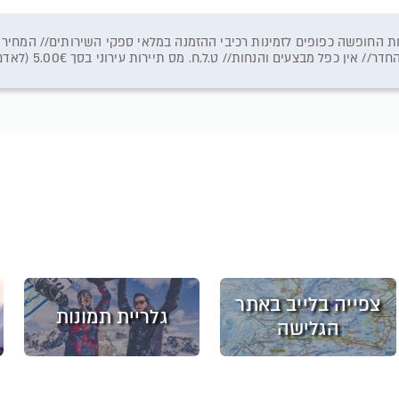
צעים והנחות// ט.ל.ח. מס תיירות עירוני בסך 5.00€ (לאדם ללילה מגיל 15 ומעלה) ישולם על ידי הלקוח ישירות למלון.
צפייה בלייב באתר
גלריית תמונות
הגלישה