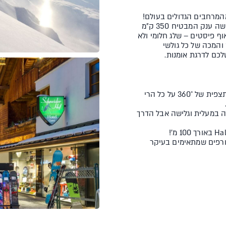
המרחבים הגדולים בעולם!
החיבור של סן אנטון עם lech ו- zurs העיירות השכנות, יצר מרחב גלישה ענק המבטיח 350 ק״מ
2, מ', ו- 200 ק"מ נוספים של אוף פיסטים – שלג חלומי ולא
והמכה של כל גולשי
לכם לדרגת אומנות.
– עלו עם הגונדולה valluga לפסגה בגובה 2,888 מ', שם מחכה לכם תצפית של 360° על כל הרי
ה במעלית וגלישה אבל הדרך
 Kapall הם אופפיסטים מטורפים שמתאימים בעיקר