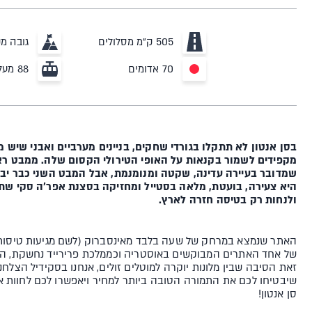
505 ק"מ מסלולים
גובה מקס' 11
70 אדומים
88 מעליות
בסן אנטון לא תתקלו בגורדי שחקים, בניינים מערביים ואבני שיש מ
מקפידים לשמור בקנאות על האופי הטירולי הקסום שלה. ממבט רא
שמדובר בעיירה עדינה, שקטה ומנומנמת, אבל המבט השני כבר י
היא צעירה, בועטת, מלאה בסטייל ומחזיקה בסצנת אפר'ה סקי שתג
ולנחות רק בטיסה חזרה לארץ.
של אחד האתרים המבוקשים באוסטריה וכממלכת פרירייד נחשקת, הפך
זאת הסיבה שבין מלונות יוקרה למוטלים זולים, אנחנו בסקידיל הצלחנ
שיבטיחו לכם את התמורה הטובה ביותר למחיר ויאפשרו לכם לחוות 
סן אנטון!