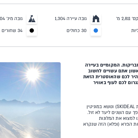
2,8 מ'
גובה עיירה 1,304
גובה מינ' 1,304 מ'
30 כחולים
34 שחורים
בריקות. המקומיים בעיירה
שון אתם עשויים לחשוב
בהיר לכם שהאוסטרית הזאת
רום לכם לעוף באוויר
האתר שנמצא במרחק של שעה בלבד מאינסברוק (לשם מגיעות טיסות SKIDEAL) ונושא במוניטין
 עם השנים ליעד לא זול.
ו למצוא את המלונות
את הפרא (ופלא) הזה שנקרא