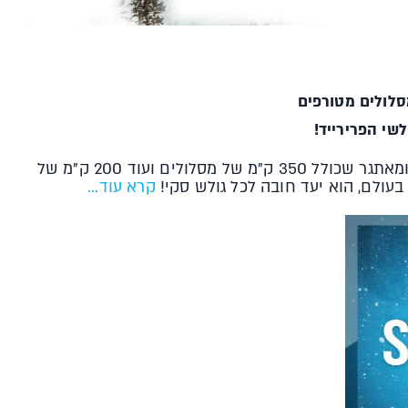
שי הפרירייד!
יש בו אווירה ממכרת, מסיבות מסביב לשעון, קהל צעיר ומלא סטייל, בקתות עץ ציוריות, קצב גבוה ומרחב גלישה עצום ומאתגר שכולל 350 ק"מ של מסלולים ועוד 200 ק"מ של
קרא עוד...