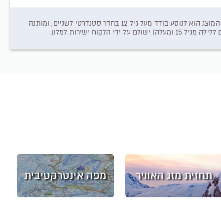
המחיר המוצג וזמינות החופשה כפופים לזמינות רכיבי ההזמנה במלאי ספקי השירותים// המחיר המוצג הוא לנוסע בודד מעל גיל 12 בחדר סטנדרטי לשניים, ומותנה
תחזית מזג האוויר
מפה אינטרקטיבית