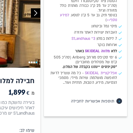
הטסת ציוד סקי/סנובורד חינם!
(סה"כ עד 25 ק"ג כבודה מותרת כולל
מזוודה וציוד.
בנוסף תיק גב עד 5 ק"ג לנוסע.
למידע
נוסף>>
)
מיסי נמל וביטחון
העברות ישירות לאתר וחזרה
7 לילות במלון
S'Landhaus *3
ארוחות בוקר
ללא
מלווה S
KIDEAL
באתר
6 ימי סקיפס מורחב Arlberg (סה"כ 505
ק"מ של מסלולים מחוברים)
*סקיפסים יינתנו בקבלה של המלון.
א​פליקציית SKIDEAL​​
- כל מה שצריך לדעת
לחופשה מושלמת: שירות מיידי, מסמכי
חבילה למלון Landhaus
הנסיעה, מידע, הטבות, תחזית ועוד...
1,899
€
מ
תוספות אפשריות לחבילה
בעיירה נחשקת כמו ס
לאחר חיפושים עיקשי
S'Landhaus יש מרפסת בכל חדר, השירות נעים ומסביר פנים והאורחים נהנים מסאונה ו-Wi-Fi חינם.האירוח על בסיס ארוחת בוקר.
שימו לב: