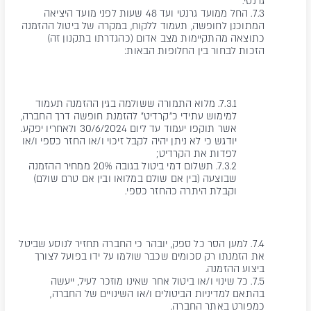
גרנטי.
7.3. החל ממועד גרנטי ועד 48 שעות לפני מועד היציאה
המתוכנן לחופשה, תעמוד ללקוח, במקרה של ביטול ההזמנה
כתוצאה מהתקיימות מצב אדום (כהגדרתו בתקנון זה)
הזכות לבחור בין החלופות הבאות:
7.3.1. מלוא התמורה ששולמה בגין ההזמנה תעמוד
למימוש עתידי כ"קרדיט" להזמנת חופשה דרך החברה,
אשר תוקפו יעמוד עד ליום 30/6/2024 ולאחריו יפקע.
יודגש כי לא ניתן יהיה לקבל זיכוי ו/או החזר כספי ו/או
לפדות את הקרדיט;
7.3.2. תשלום דמי ביטול בגובה 20% ממחיר ההזמנה
שבוצעה (בין אם שולם במלואו ובין אם טרם שולם)
וקבלת היתרה כהחזר כספי.
7.4. למען הסר כל ספק, יובהר כי החברה תחזיר לנוסע שביטל
את הזמנתו רק סכומים שכבר שולמו על ידו בפועל לצורך
ביצוע ההזמנה.
7.5. כל שינוי ו/או ביטול אחר שאינו מוזכר לעיל, ייעשה
בהתאם למדיניות הביטולים ו/או השינויים של החברה,
כמפורט באתר החברה.