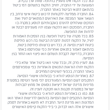
8.3. ככל ולקוח אינו מעוניין בחלופה שוות ערך בקירוב
המוצעת על ידי החברה, יחוייב הלקוח בתשלום דמי ביטול
בהתאם לתנאי הביטול באתר החברה.
8.4. החברה ממליצה ללקוחות לרכוש ביטוח אישי נרחב, בין
השאר אשר המכסה את האירועים המתוארים לעיל ואת
הנזקים שעלולים להיגרם בעקבותיהם לנוסע, במקרה בו
החברה, הספקים ו/או הלקוח עצמו יהיו מעוניינים לבטל או
לדחות את החופשה.
8.5. בכל מקרה של ביטול חופשה בגין הנסיבות האמורות
לעיל, על הלקוח לפנות לחברת הביטוח בה רכש פוליסת
ביטוח לעניין נסיעה זו, ככל ויש ברשותו פוליסת ביטוח,
בהתאם לאמור בתנאים ואחריות כפי שפורסמו באתר
החברה, בדרישה לקבלת תשלום ו/או פיצוי ו/או החזר בגין
הנסיעה.
8.6. לעניין פרק זה, ובכל שינוי ו/או ביטול אחר שלא בידי
הלקוח יחולו הוראות התנאים והאחריות כפי שמפורסמים
באתר החברה, בכפוף לשינויים המחייבים.
8.7. באחריות הנוסע לוודא כי בבעלותו אישורי הנסיעה
התקפים לשם הנסיעה המעודכנים לפי מועד הטיסה במסגרת
מדיניות מדינת ישראל ליציאת נוסעים אל מחוץ לגבולות
ישראל במסגרת תקנות ו/או חקיקה לעניין זה.
8.8. כמו כן באחריות הנוסע לוודא כי בבעלותו אישורי
הנסיעה התקפים לשם הנסיעה בהתאם לדרישות האתר ו/או
המלונות ו/או מדינת היעד. החברה לא תישא באחריות לספק
אישורים אלה ו/או לבדוק כי בידי הלקוח קיימים האישורים