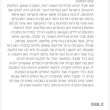
טרם הנסיעה.
8.9. מבלי לגרוע מכלליות האמור לעיל, במקרה שעקב החלטת
הרשויות, בישראל ו/או במדינת היעד, לא ניתן יהיה לקיים את
החופשה, לרבות בעקבות איסור יציאה מישראל ו/או איסור
כניסת ישראלים למדינת היעד ו/או סגירת האתר למבקרים,
ו/או שינוי מדיניות המלונות ביעדי החופשה ו/או שינוי מכסת
נוסעים בטיסות ו/או באתרים ו/או במלונות, יחולו הוראות
התנאים הכלליים הקבועה בתקנון הכללי במדיניות החברה.
8.10. מבלי לגרוע מכלליות האמור, כל תקלה, שיבוש, איחור
וכיו"ב, אשר מקורם בכוח עליון, מלחמה, פיגועים, שביתה,
מגיפה, השבתה וכיוב' אירועים שאינם תלויים בחברה ו/או במי
מטעמה, לא ייחשבו להפרה של תקנון זה ולא יזכו את הלקוח
בכל סעד ו/או זכות ו/או תרופה ביחס לחברה ו/או להטבה זו.
8.11. בכל מקרה כמתואר לעיל, על הלקוח לפנות לגורם
המבטח לשם קבלת אלו מהחזרים הכספיים שעשויים להגיע
לו, טרם הפנייה לחברה, ולפעול למימוש זכויותיו מול המבטח.
8.12. ככל ויתקבלו אצל הלקוח החזרים מהגורם המבטח,
יובהר כי יתקבל החזר מהחברה רק על החלק היחסי שנותר
לאחר קיזוז ההחזר שניתן מהגורם המבטח, וזאת רק אם לפי
התנאים החברה חייבת בהחזר כלפי הלקוח לעניין זה.
9. שונות