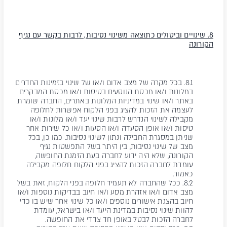
8. שינויים וביטולים כתוצאה משינוי נסיבות, לרבות בקשר עם נגיף
הקורונה
8.1. בכל מקרה של מצב אדום ו/או של שינוי בזמינות החדרים
במלונות ו/או מכסת הנוסעים בטיסות ו/או מכסת המבקרים
באתר ו/או שינוי במדיניות המלונות באתרים, החברה שומרת
לעצמה את הזכות להציג בפני הלקוח אפשרות לחלופה
מקבילה לשינוי הנדרש לרבות שינוי יעד ו/או מלונות ו/או
טיסות ו/או אופן הסעדה ו/או הסעות ו/או כל שירות אחר
שניתן במסגרת החבילה ונתון לשינוי נסיבות. כמו כן, בכל
מצב של שינוי נסיבות, בין היתר בשל התפשטות נגיף
הקורונה, שלא היה ידוע לחברה בעת הזמנת החופשה,
עומדת לחברה הזכות להציג בפני הלקוח חלופה מקבילה
כאמור.
8.2. ככל שהחברה לא תעמיד חלופה בפני הלקוח, זאת בשל
מצב אדום ו/או אזהרת מסע ו/או חיוב בבדיקות נוספות ו/או
חיוב בהצגת אישורים נוספים ו/או כל שינוי אחר שיש בו כדי
להוות שינוי נסיבות במדינת היעד ו/או בישראל, עומדת
לחברה הזכות לבטל באופן חד צדדי את החופשה.