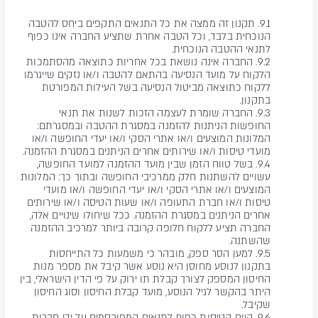
9.1. תקנון זה ממצה את כל התנאים התקפים ביחס להטבה
הנוכחית בלבד, וכל הטבה אחרת שתציע החברה אינו כפוף
לתנאי ההטבה הנוכחית.
9.2. החברה אינה נושאת בכל אחריות כתוצאה מהסתמכות
הלקוח על מועד הנסיעה בהתאם להטבה ו/או נזקים שייגרמו
ללקוח כתוצאה מביטול הנסיעה בשל העילות המפורטת
בתקנון.
9.3. החברה שומרת לעצמה הזכות לשנות את תנאי
החופשות הניתנות להזמנה במסגרת ההטבה ובמסגרתם:
המלונות המוצעים ו/או אתרי הסקי ו/או יעדי החופשה ו/או
מועדי טיסות ו/או שירותים אחרים הניתנים במסגרת ההזמנה.
9.4. בשל טווח הזמן שבין מועד ההזמנה למועד החופשה,
עשויים להשתנות חלק ממרכיבי החופשה ובתוך כך: המלונות
המוצעים ו/או אתרי הסקי ו/או יעדי החופשה ו/או מועדי
טיסות ו/או חברת התעופה ו/או שעות הטיסה ו/או שירותים
אחרים הניתנים במסגרת ההזמנה. ככל שיחולו שינויים אלה,
החברה תציע ללקוח חלופה קרובה ביותר למרכיב ההזמנה
שהשתנה.
9.5. למען הסר ספק, מובהר כי משמעות כל התייחסות
בתקנון לנוסע מחוסן היא נוסע אשר קיבל את מספר מנות
החיסון המספק לצורך קבלת תו ירוק על פי הדין הישראלי, בין
היתר בהקשר לגיל הנוסע, מועד קבלת החיסון וסוג החיסון
שקיבל.
9.6. קיום הטיסות כפוף לתנאים המפורסמים על ידי חברות