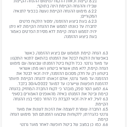
6.2.1. קיימת זכאות הלקוח למימוש ההנחה הקיימת
שבידו וההנחה הקיימת הינה בתוקף;
6.2.2. מימוש ההנחה הקיימת נעשה בכפוף לתנאיה
המקוריים;
6.2.3. בעת ביצוע ההזמנה, ימסור הלקוח פרטים
לחברה על כוונתו לממש את ההנחה הקיימת. לא ניתן
יהיה לממש הנחה קיימת ללא מסירת הפרטים כאמור
בעת ביצוע ההזמנה.
6.3. הנחה קיימת תמומש עם ביצוע ההזמנה, כאשר
באפשרות הלקוח לבטל את הזמנתו בהתאם לתנאי התקנון
עד מועד גרנטי. ככל ולקוח ביטל הזמנתו שבוצעה עם מימוש
הנחה קיימת, ללא מתן אשראי ביטחון ו/או מתן אשראי
ביטחון רק על חלק מסכום ההזמנה, יהיה זכאי לבטל את
ההזמנה עד מועד גרנטי, אולם זכאותו להנחה הקיימת תיוותר
להזמנת חופשות שייערכו עד למועד 30/4/2022 בלבד.
6.4. למען הסר ספק, מובהר כי לקוח החברה המחזיק בהנחה
קיימת וביטל את הזמנתו באיזה מהאופנים האמורים בסעיף
6.3 לעיל, לא יהיה זכאי לקבלת כל החזר כספי בגין ההנחה
הקיימת.
6.5. החברה שומרת לעצמה את הזכות לשנות את מועד
גרנטי כהגדרתו, ללקוחות שיבצעו הזמנתם תוך מימוש הנחה
קיימת.
6.6. כמו כן במצב של ביטול חופשה לאחר מועד גרנטי