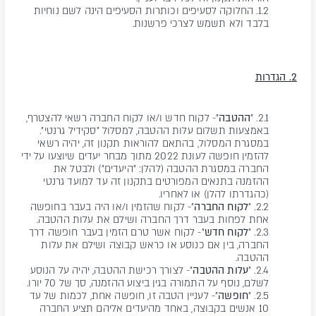
1.2. החלוקה לסעיפים וכותרות הסעיפים הינה לשם נוחיות
בלבד ולא תשמש לצרכי פרשנות.
2. הגדרות
2.1. "
ההטבה
"- לקוח חדש ו/או לקוח החברה רשאי להצטרף,
באמצעות תשלום עלות ההטבה, למסלול "סקידיל גרנטי".
במסגרת המסלול, בהתאם להוראות תקנון זה, יהיה רשאי
להזמין חופשה לעונת 2022 מתוך מבחר יעדים שיוצעו על ידי
החברה במסגרת ההטבה (להלן: "היעדים") ולבטל את
ההזמנה בתנאים המפורטים בתקנון זה עד למועד גרנטי
(כהגדרתו להלן) או לאחריו.
2.2. "
לקוח החברה
"- לקוח שהזמין ו/או היה בעבר בחופשה
אחת לפחות בעבר דרך החברה ושילם את עלות ההטבה.
2.3. "
לקוח חדש
"- לקוח אשר טרם הזמין בעבר חופשה דרך
החברה, בין אם כנוסע או כראש קבוצה ושילם את עלות
ההטבה.
2.4. "
עלות ההטבה
"- לצורך רכישת ההטבה, יהיה על הנוסע
לשלם, נוסף על התמורה בגין ביצוע ההזמנה, סך של 70 יורו.
2.5. "
חופשה
"- לעניין הטבה זו, חופשה אחת, לכמות של עד
10 אנשים בקבוצה, באחד מהיעדים אליהם תציע החברה