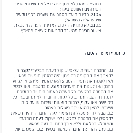
כתוצאה ממנו, לא ניתן יהיה לנצל את שירותי ספקי
השירותים השונים ביעד;
2.10.4. מדינת היעד תסגור את שעריה בפני נוסעים
שיגיעו אליה מישראל;
2.10.5. לא ניתן יהיה לטוס למדינת היעד ללא קבלת
אישור חריגים ממשרד הבריאות ליציאה מהארץ.
3. תוקף ומועד ההטבה
3.1. החברה רשאית, על-פי שיקול דעתה הבלעדי לקצר או
להאריך את התקופה בה ניתן יהיה להזמין חופשה מראש;
ו/או לשנות את תנאי ההטבה; ו/או להוסיף עליהם או לגרוע
מהם; ו/או לשנות את היעדים המוצעים בהטבה; ו/או לבטל
את ההטבה בכל עת. כל פעולה כאמור תיחשב כתוספת
לתקנון ההטבה ותחייב כל לקוח, והחברה לא תחוב בגין כל
נזק ישיר ו/או עקיף, לרבות הוצאות ישירות או עקיפות,
שייגרמו למאן דהוא עקב פעולות כאמור.
3.2. מבלי לגרוע מכלליות האמור לעיל, החברה תהיה רשאית
להפסיק את ההטבה לחלוטין לפי שיקול דעתה הבלעדי
והמוחלט בכל עת וללא צורך במתן הודעה מראש.
3.3. ניתנה הודעת החברה כאמור בסעיף 3.2, הזמנתם של