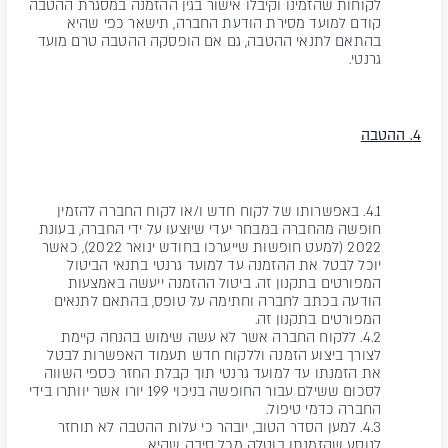
לקוחות שהזמינו וקיבלו אישור בגין ההזמנה במסגרת ההטבה
קודם למועד מסירת הודעת החברה, תישאר כפי שהיא
בהתאם לתנאי ההטבה, גם אם הופסקה ההטבה טרם מועד
גרנטי.
4. ההטבה
4.1. באפשרותו של לקוח חדש ו/או לקוח החברה להזמין
חופשה מהחברה במבחר יעדי שיוצעו על ידי החברה, בעונת
2022 (למעט חופשות שייערכו בחודש ינואר 2022), כאשר
יוכל לבטל את ההזמנה עד למועד גרנטי בתנאי הביטול
המפורטים בתקנון זה. ביטול ההזמנה ייעשה באמצעות
הודעה בכתב לחברה וחתימה על טופס, בהתאם לתנאים
המפורטים בתקנון זה.
4.2. ללקוח החברה אשר לא עשה שימוש בהנחה קיימת
לצורך ביצוע הזמנה וללקוח חדש תעמוד האפשרות לבטל
את הזמנתו עד למועד גרנטי תוך קבלת החזר כספי השווה
לסכום ששילם עבור החופשה בניכוי 199 יורו אשר יוותרו בידי
החברה כדמי טיפול.
4.3. למען הסדר הטוב, יובהר כי עלות ההטבה לא תוחזר
לנוסע שהזמנתו בוטלה מכל סיבה שהיא.