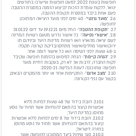
חופשות בעונת 2022, למעט חופשות שייערכו בחודשים
ינואר. ללקוח עומדת הזכות לביצוע הזמנה במסגרת ההטבה
פעם אחת בלבד במסגרת תקופת ההטבה.
2.6. "
מועד גרנטי
"- 40 ימים לפני מועד היציאה המתוכנן
לחופשה.
2.7. "
תקופת ההטבה
"- החל מיום 19.12.21 עד ליום 31.01.22
2.8. "
אישורי נסיעה
"- כל אישור נדרש מטעם רשויות המדינה
לשם יציאה מהארץ ו/או רשויות מדינות היעד וביניהם תו
ירוק/אישור מחלים/אישור מתחסן/בדיקת קורונה תקפה
ב-48 שעות לפני הטיסה ו/או כל אישור דומה אחר.
2.9. "
הנחה קיימת
"- הנחה למימוש בהזמנת חופשה שקיבל
לקוח החברה, לרבות אך לא רק, בעקבות דחיית מועד
חופשה שתוכננה לעונת הגלישה 2020-21.
2.10. "
מצב אדום
"- התקיימות אחד או יותר מהמקרים הבאים,
בקשר עם נגיף הקורונה:
2.10.1. חובת בידוד של 48 שעות לפחות (ללא
אפשרות קיצור בהתאם להנחיות) אשר תחול על נוסע
מחוסן במדינת היעד;
2.10.2. חובת בידוד של 8 ימים לפחות (ללא אפשרות
קיצור בהתאם להנחיות) אשר תחול על נוסע מחוסן
בחזרה לישראל;
2.10.3. סגר שיחול ביעד המתוכנן לחופשה אשר