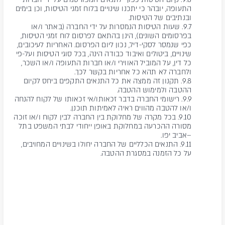
התעופה, יובהר כי יתכנו שינויים בלוח זמני הטיסות, וכן בימים
ובנתיבים של הטיסות.
9.7. שעות הטיסות הנמסרות על ידי החברה (באתר ו/או
בפרסומים השונים), הינן בהתאם לפרסום לוח זמני הטיסות,
כפי שנמסר לסקי-דיל, נכון ליום הפרסום. האחריות לעיכובים,
שינויים, ביטולים ואיבוד כבודה הינה, בכל סוגי הטיסות ועל-פי
כל דין, על המוביל האווירי ו/או חברות התעופה ו/או השכר,
ולחברה לא תהא כל אחריות בקשר לכך.
9.8. תקנון זה ממצה את כל התנאים התקפים ביחס לקיום
ההטבה ולמימוש ההטבה.
9.9. רישומי החברה בדבר זכאותו/אי זכאותו של לקוח להנחה
ו/או להטבה מהווים ראיה לאמיתות תוכנן.
9.10. בכל מקרה של מחלוקת בין החברה לבין לקוח ו/או זוכה
מסורה ההכרעה במחלוקת באופן ייחודי לבתי המשפט בתל
–אביב יפו.
9.11. התנאים הכלליים של החברה יחולו בשינויים המחויבים,
על כל הזמנה במסגרת ההטבה.