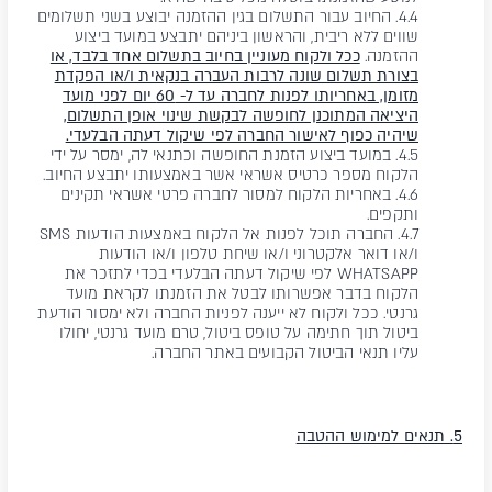
4.4. החיוב עבור התשלום בגין ההזמנה יבוצע בשני תשלומים
שווים ללא ריבית, והראשון ביניהם יתבצע במועד ביצוע
ההזמנה.
ככל ולקוח מעוניין בחיוב בתשלום אחד בלבד, או
בצורת תשלום שונה לרבות העברה בנקאית ו/או הפקדת
מזומן, באחריותו לפנות לחברה עד ל- 60 יום לפני מועד
היציאה המתוכנן לחופשה לבקשת שינוי אופן התשלום,
שיהיה כפוף לאישור החברה לפי שיקול דעתה הבלעדי.
4.5. במועד ביצוע הזמנת החופשה וכתנאי לה, ימסר על ידי
הלקוח מספר כרטיס אשראי אשר באמצעותו יתבצע החיוב.
4.6. באחריות הלקוח למסור לחברה פרטי אשראי תקינים
ותקפים.
4.7. החברה תוכל לפנות אל הלקוח באמצעות הודעות SMS
ו/או דואר אלקטרוני ו/או שיחת טלפון ו/או הודעות
WHATSAPP לפי שיקול דעתה הבלעדי בכדי לתזכר את
הלקוח בדבר אפשרותו לבטל את הזמנתו לקראת מועד
גרנטי. ככל ולקוח לא ייענה לפניות החברה ולא ימסור הודעת
ביטול תוך חתימה על טופס ביטול, טרם מועד גרנטי, יחולו
עליו תנאי הביטול הקבועים באתר החברה.
5. תנאים למימוש ההטבה