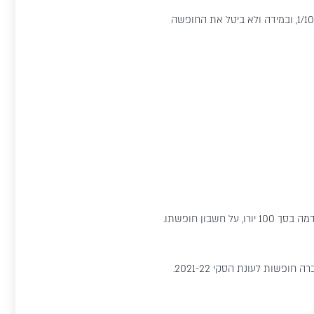
") ולבטל את ההזמנה בתנאים המפורטים בתקנון זה עד ליום 1/10/21, ובמידה ולא ביטל את החופשה
ון חופשתו.
- לעניין הטבה זו, חופשה אחת, לכמות של עד 10 אנשים בקבוצה, באחד מהיעדים אליהם תציע החברה חופשות לעונת הסקי 2021-22.