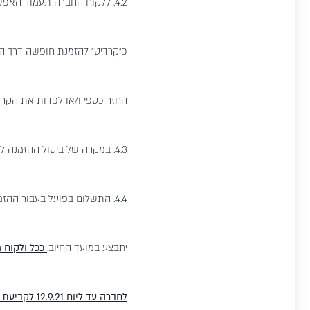
4.2. ללקוח החברה תעמוד האפ
כ"קרדיט" להזמנת חופשה דרך החב
החזר כספי ו/או לפדות את הקרד
4.3. במקרה של ביטול ההזמנה ללקוח חדש, דמי המקדמה ייחשבו כדמי טיפול בכל ביטול עד למועד החיוב ולא יושבו ללקוח החדש.
4.4. התשלום בפועל בעבור הה
יתבצע במועד החיוב.
ככל ולקוח מ
לחברה עד ליום 12.9.21 לקביעת אופן התשלום, בכפוף לאישור החברה לפי שיקול דעתה הבלעדי.