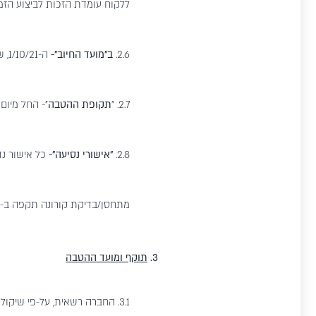
ללקוח עומדת הזכות לביצוע ה
2.6.
ב"מועד החיוב"-
ה-1/10/21, שהוא המועד בו תבוצע השלמת החיוב בפועל של ההזמנה.
2.7. "
תקופת ההטבה
"- החל מיום 1.6.21 עד ליום .7.21
2.8.
"אישורי נסיעה"-
כל אישור נד
מתחסן/בדיקת קורונה תקפה ב-48 שעות לפני הטיסה ו/או כל אישור דומה אחר.
3.
תוקף ומועד ההטבה
3.1. החברה רשאית, על-פי שיק