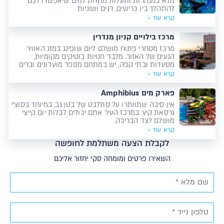
מלא במנהרות ותעלות מתחת למים שיאפשרו לכם
להתהלך בין כרישים, דגים ושוניות
קרא עוד >
מרכז בילויים קניון מנדרין
מרכז מסחרי פתוח מושלם ליום שופינג במזג האוויר
הנעים של האזור. מלבד חנויות בוטיקים מקומיות,
מסעדות ובתי קפה, יש במתחם מספר מועדונים וברים
ששווה לבדוק!
קרא עוד >
פארק מים Amphibius
אין סיבה שתוותרו על סתלבט של בטן גב, במיוחד בסוצ'י
גרסאת קיץ. במרכז העיר אתם יכולים לבלות יום קייצי
מושלם לצד הבריכה.
קרא עוד >
לקבלת הצעה משתלמת לחופשה
השאירו פרטים ומומחה סקי יחזור אליכם