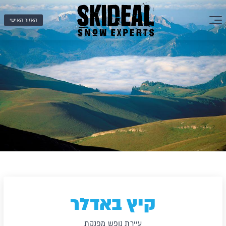
האזור האישי
קיץ באדלר
עיירת נופש מפנקת