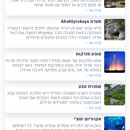
במקום גלשן סאפ, להרשם לסיור צלילה עם בלוני אוויר,
או סתם לרבוץ על החוף עם מיטת שיזוף.
קרא עוד >
מערת Ahshtyrskaya
פלא טבעי יוצא מן הכלל שפשוט חייבים לראות! המערה
העתיקה הזאת סמוכה לנהר Mzymta החוצה את העיר
אדלר. המערה כולה נטיפים ועיצובים מיוחדים
קרא עוד >
מופע מזרקות
שואו מזרקות של ווגאס סטייל רוסיה! מוקד תיירותי מרכזי
בעיר אדלר יהיה מופע המזרקות המיוחד. בואו לצפות
במופע של אור, מים וצבע, מוסיקה והרבה אווירה.
קרא עוד >
שמורת טבע
שמורת הטבע הסמוכה לאדלר היא חתיכת תופעת טבע.
הטבע ועולם החי המוזגן באזור הופכים את האזור
לאטרקטיבי במיוחד למטיילים ותיירים.
קרא עוד >
אקווריום סוצ'י
באקווריום הזה לא עומדים וצופים מהצד. כל המתחם