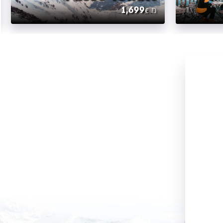
1,699
מ
€