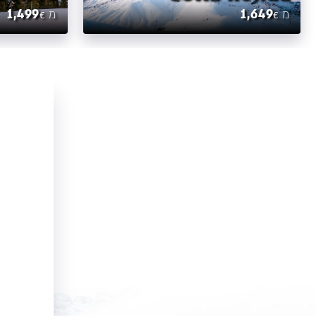
1,499
1,649
מ
מ
€
€