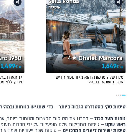
Sella Ronda
איטליה
Arc 1950
Chalet Marcora
4
1,499
1,649
€
€
מ
מ
מלון שלה מרקורה הוא מלון ספא חדיש
להתארח בגלוי
אשר הושקעו בו…>>
וירוק ללא מכו
טיסות סקי בסטנדרט הגבוה ביותר – כדי שתגיעו בנוחות ובמהירו
נוחות מעל הכול –
בחרנו את הטיסות הקצרות והנוחות ביותר, עם 
ראש שקט –
טיסות החבילות שלנו מופעלות על ידי חברות תעופה 
טיסות ישירות ליעדים המרכזיים
– טיסות שכר ייעודיות שמביאות