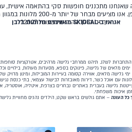
2 שנה שאנחנו מתכננים חופשות סקי בהתאמה אישית, ע
שלג יוצאת דופן. אנו מציעים מבחר של יות
אנחנו ב-SKIDEAL מגשימים חלומות בלבן
איך זה הולך להיראות בעונת 2027?
רות לשלג. תיהנו ממרחבי גלישה מרהיבים, אטרקציות סוחפות, חיי
ם מלאים של גלישה, פינוקים בספא, מסעדות מעולות, בילויים וכל 
י גלישה מלאים, אווירה קסומה בעיירות המובילות, ומינון מדויק ש
ונות עם אוכל כשר, דירות מאובזרות לבישול עצמאי, בתי כנסת נגישי
נות גלישה בעברית באתרים נבחרים בצרפת, איטליה, אוסטריה, אנדור
מן איכות משפחתי.
 כל העונה
– אתם גולשים בראש שקט, הילדים נהנים מחוויית גלישה מ