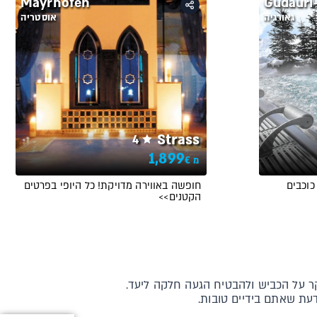
G
Mayrhofen
גאורגיה
אוסטריה
Strass
4
1,899
€
מ
ה תמיד כיף להתארח במלון 5 כוכבים
חופשה באווירה מדויקת! כל היופי בפרטים
הקטנים>>
קר על הכביש ולהבטיח הגעה חלקה ליעד.
דעת שאתם בידיים טובות.