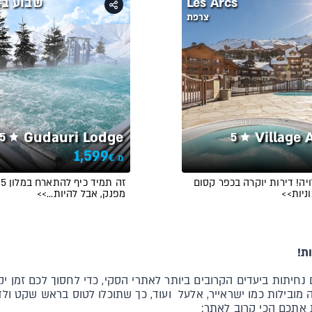
Les Arcs
שבוע ב-udauri
צרפת
Gudauri Lodge
Village 
5
5
1,599
€
מ
ה! דירות יוקרה בכפר קסום
ז
ניות>>
מפנק, אבל להיות…>>
ת!
נחיתות ביעדים הקרובים ביותר לאתרי הסקי, כדי לחסוך לכם זמן י
מובילות כמו ישראייר, אלעל ועוד, כך שתוכלו לטוס בראש שקט ול
 אתכם הכי קרוב לאתר: