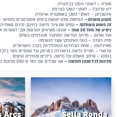
סופיה – לאתרי הסקי בבולגריה
ליון וגרנובל – לאתרי הסקי בצרפת
אינסברוק – לאתרי הסקי באוסטריה ואיטליה
תזמון מושלם –
הטיסות שלנו יוצאות בימים אסטרטגיים (חמישי, ש
זה פשוט משתלם! –
טסים עם ציוד גלישה בחינם, נהנים משתייה 
ניסיון של מעל 20 שנה –
אנחנו מוציאים חופשות סקי לעשרות את
ואל טורנס – מרחב הגלישה המחובר מהגדולים בעולם
סלה רונדה – הנוף האיטלקי עוצר הנשימה
מאיירהופן – אחת הבחירות הפופולריות בקרב הישראלים
גודאורי – חוויית גלישה בגיאורגיה במרחק של שעתיים וחצי בלב
בנסקו – שילוב מושלם של גלישה, בילויים ומחירים נגישים
מלונות לכל סגנון חופשה –
אנו עובדים עם יותר מ-200 מלונות נבחרים ברחבי אירופה, כולם מציעים מיקום מצוין, רמת שירות גבוהה והתאמה לכל תקציב ולכל סגנון חופשה שתבחרו.
s Arcs
Sella Ronda