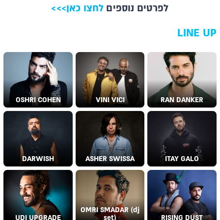
לפרטים נוספים
לחצו כאן
<<<
LINE UP
OSHRI COHEN
VINI VICI
RAN DANKER
DARWISH
ASHER SWISSA
ITAY GALO
OMRI SMADAR (dj
UDI UPGRADE
set)
RISING DUST