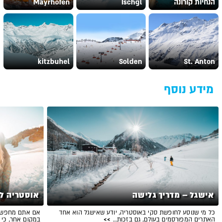
הנחיות קורונה
Ischgl
Mayrhofen
kitzbuhel
Solden
St. Anton
מידע נוסף
אישגל – מדריך גלישה
אוסטריה לכ
כל מי שנוסע לחופשת סקי באוסטריה, יודע שאישגל הוא אחד
אם אתם מחפשים
האתרים המפורסמים בעולם, גם בזכות…
>>
במקום אחר, כי