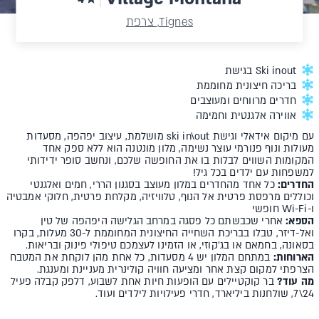
Tignes, צרפת
Ski inout בגישת
בריכה חיצונית מחוממת
חדרים מרווחים ומעוצבים
אווירה אלגנטית וחמימה
עם מיקום אידאלי וגישת ski in\out מושלמת, עיצוב יפהפה, מסעדות
מעולות ונוף פנורמי עוצר נשימה, מלון מונטנה הוא ללא ספק אחד
המקומות השווים לבלות בו את החופשה שלכם, ונחשב סופר ידידותי
למשפחות עם ילדים בכל גיל!
החדרים:
כל אחד מהחדרים במלון מעוצב בסגנון הררי, חמים ואלגנטי
וכוללים מרפסת פרטית אל הנוף, טלוויזיה, מקלחת פרטית, חלוקי אמבטיה
ו-Wi-Fi חופשי
הספא:
אחרי שכבשתם כל פסגה במרחב הגלישה היפהפה של טין
ואל-דיזר, טבלו בבריכת השחייה החיצונית המחוממת ל-30 מעלות, בקרו
בסאונה, בחמאם או בג'קוזי, או הזמינו לעצמכם טיפולי פינוק ובריאות.
הארוחות:
במתחם המלון יש 4 מסעדות, כל אחת מהן לוקחת את המטבח
הצרפתי למקום קצת אחר ומציעה חוויה קולינרית מעניינת ומענגת.
מה עוד?
בר קוקטיילים עם הופעות חיות אחת לשבוע, דלפק קבלה פעיל
24\7, שולחנות ביליארד, חדרי פעילויות לילדים ועוד.