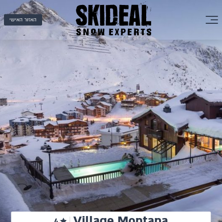
האזור האישי
Village Montana
4