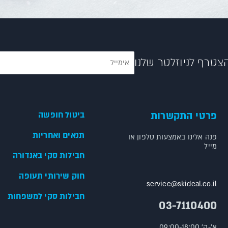
צטרף לניוזלטר שלנו
פרטי התקשרות
ביטול חופשה
תנאים ואחריות
פנה אלינו באמצעות טלפון או
מייל
חבילות סקי באנדורה
חוק שירותי תעופה
service@skideal.co.il
חבילות סקי למשפחות
03-7110400
א'-ה' 09:00-18:00