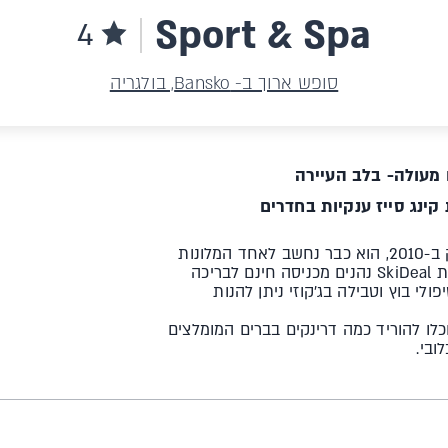
Sport & Spa
4
סופש ארוך ב- Bansko, בולגריה
 מעולה- בלב העיירה
קינג סייז ענקיות בחדרים
מלון ספא מפנק במיקום מעולה וקרוב לגונדולה. למרות שנחנך רק ב-2010, הוא כבר נחשב לאחד המלונות
הטובים בבנסקו ובבולגריה, וביקור בספא ימחיש לכם מדוע. לקוחות SkiDeal נהנים מכניסה חינם לבריכה
לי בוץ וטבילה בג׳קוזי ניתן להנות
לו להוריד כמה דרינקים בברים המומלצים