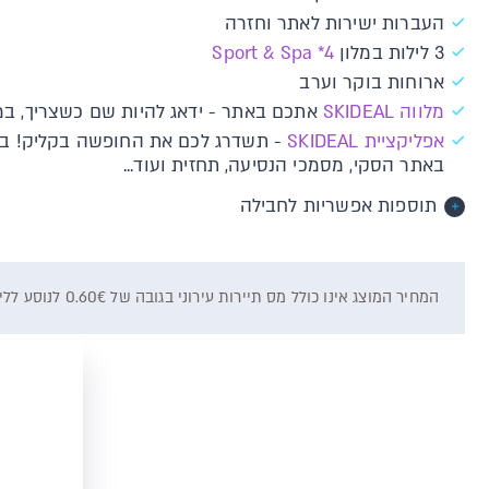
העברות ישירות לאתר וחזרה
3 לילות במלון
Sport & Spa *4
ארוחות בוקר וערב
מלווה SKIDEAL
אתכם באתר - ידאג להיות שם כשצריך, במי
אפליקציית SKIDEAL
- תשדרג לכם את החופשה בקליק! ברג
באתר הסקי, מסמכי הנסיעה, תחזית ועוד...
תוספות אפשריות לחבילה
המחיר המוצג אינו כולל מס תיירות עירוני בגובה של 0.60€ לנוסע ללילה, אשר ישולם ישירות למלון, בהתאם להרכב ומספר הלילות בחבילה