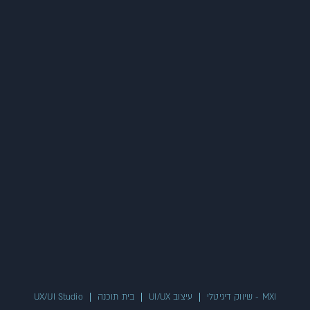
MXI - שיווק דיגיטלי
עיצוב UI/UX
בית תוכנה
UX/UI Studio