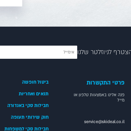
צטרף לניוזלטר שלנו
פרטי התקשרות
ביטול חופשה
תנאים ואחריות
פנה אלינו באמצעות טלפון או
מייל
חבילות סקי באנדורה
חוק שירותי תעופה
service@skideal.co.il
חבילות סקי למשפחות