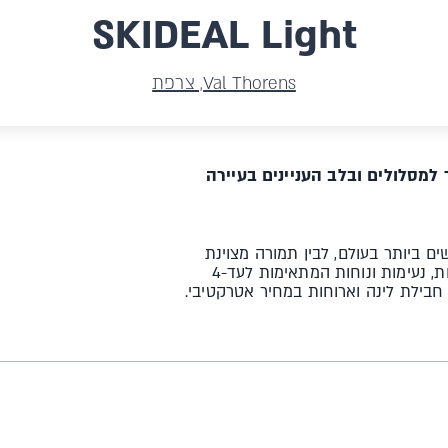
SKIDEAL Light
Val Thorens, צרפת
למסלולים ובלב העניינים בעיירה
ביותר בעולם, לבין תמורה מצוינת
לכספכם, הגעתם למקום הנכון! דירות לייט הן דירות סטודיו פשוטות, נעימות ונוחות המתאימות לעד-4
 חבילת לינה וארוחות במחיר אטרקטיבי.