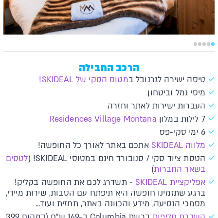
הרכב החבילה
טיסה ישירה לגרנובל ב
מטוס הסקי של SKIDEAL!
מיסי נמל וביטחון
העברות ישירות לאתר וחזרה
7 לילות במלון
Residences Village Montana
6 ימי סקי-פס
מלווה SKIDEAL
אתכם באתר לאורך כל החופשה!
הטסת ציוד סקי / סנובורד חינם במטוסי SKIDEAL! (
לטסים
בשאר החברות
)
אפליקציית SKIDEAL
- תשדרג לכם את החופשה בקליק!
ברגע שתזמינו חופשה היא תיפתח עם הטבות, שירות מיידי,
מסמכי הנסיעה, מידע והכוונה באתר, תחזית ועוד...
השכרת חליפות
ברשת Columbia ב-149 ש"ח (במקום 399