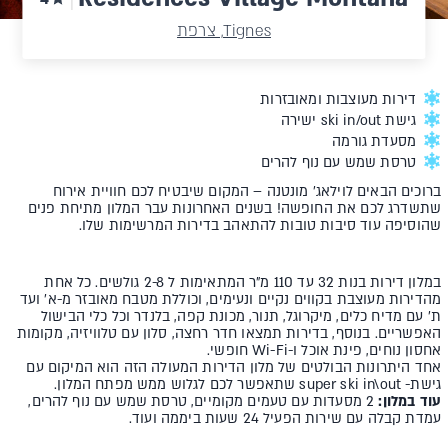
Tignes, צרפת
דירות מעוצבות ומאובזרות
גישת ski in/out ישירה
מסעדת גורמה
טרסת שמש עם נוף להרים
ברוכים הבאים לוילאג' מונטנה – המקום שיבטיח לכם חוויית אירוח
שתשדרג לכם את החופשה! בשנים האחרונות עבר המלון מתיחת פנים
שהוסיפה עוד סיבות טובות להתאהב בדירות המרשימות שלו.
במלון דירות בנות 32 עד 110 מ"ר המתאימות ל 2-8 גולשים. כל אחת
מהדירות מעוצבת בקווים נקיים ונעימים, וכוללת מטבח מאובזר מ-א' ועד
ת' עם מדיח כלים, מיקרוגל, תנור, מכונת קפה, בלנדר וכל כלי הבישול
האפשריים. בנוסף, בדירות תמצאו חדר רחצה, סלון עם טלוויזיה, מקומות
אחסון נוחים, פינת אוכל ו-Wi-Fi חופשי.
אחד היתרונות הבולטים של מלון הדירות המעולה הזה הוא המיקום עם
גישת- super ski in\out שתאפשר לכם לגלוש ממש מפתח המלון.
עוד במלון:
2 מסעדות עם טעמים מקומיים, טרסת שמש עם נוף להרים,
עמדת קבלה עם שירות הפעיל 24 שעות ביממה ועוד.