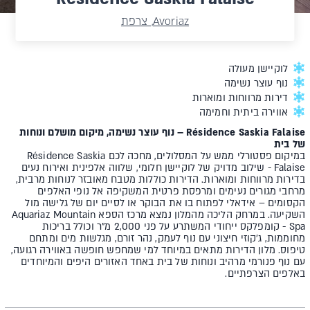
Avoriaz, צרפת
לוקיישן מעולה
נוף עוצר נשימה
דירות מרווחות ומוארות
אווירה ביתית וחמימה
Résidence Saskia Falaise – נוף עוצר נשימה, מיקום מושלם ונוחות
של בית
במיקום פסטורלי ממש על המסלולים, מחכה לכם Résidence Saskia
Falaise - שילוב מדויק של לוקיישן חלומי, שלווה אלפינית ואירוח נעים
בדירות מרווחות ומוארות. הדירות כוללות מטבח מאובזר לנוחות מרבית,
מרחבי מגורים נעימים ומרפסת פרטית המשקיפה אל נופי האלפים
הקסומים – אידאלי לפתוח בו את הבוקר או לסיים יום של גלישה מול
השקיעה. במרחק הליכה מהמלון נמצא מרכז הספא Aquariaz Mountain
Spa - קומפלקס ייחודי המשתרע על פני 2,000 מ"ר וכולל בריכות
מחוממות, ג'קוזי חיצוני עם נוף לעמק, נהר זורם, מגלשות מים ומתחם
טיפוס. מלון הדירות מתאים במיוחד למי שמחפש חופשה באווירה רגועה,
עם נוף פנורמי מרהיב ונוחות של בית באחד האזורים היפים והמיוחדים
באלפים הצרפתיים.