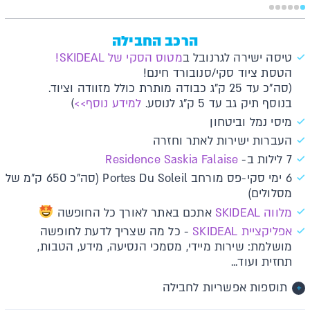
הרכב החבילה
טיסה ישירה לגרנובל ב
מטוס הסקי של SKIDEAL!
הטסת ציוד סקי/סנובורד חינם!
(סה"כ עד 25 ק"ג כבודה מותרת כולל מזוודה וציוד.
בנוסף תיק גב עד 5 ק"ג לנוסע.
למידע נוסף>>
)
מיסי נמל וביטחון
העברות ישירות לאתר וחזרה
7 לילות ב-
Residence Saskia Falaise
6 ימי סקי-פס מורחב Portes Du Soleil (סה"כ 650 ק"מ של
מסלולים)
מלווה SKIDEAL
אתכם באתר לאורך כל החופשה
א​פליקציית SKIDEAL​​
- כל מה שצריך לדעת לחופשה
מושלמת: שירות מיידי, מסמכי הנסיעה, מידע, הטבות,
תחזית ועוד...
תוספות אפשריות לחבילה