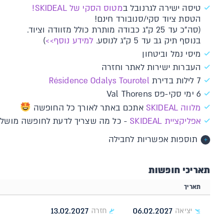
טיסה ישירה לגרנובל ב
מטוס הסקי של SKIDEAL!
הטסת ציוד סקי/סנובורד חינם!
(סה"כ עד 25 ק"ג כבודה מותרת כולל מזוודה וציוד.
בנוסף תיק גב עד 5 ק"ג לנוסע.
למידע נוסף>>
)
מיסי נמל וביטחון
העברות ישירות לאתר וחזרה
7 לילות בדירת
Résidence Odalys Tourotel
6 ימי סקי-פס Val Thorens
מלווה SKIDEAL
אתכם באתר לאורך כל החופשה
א​פליקציית SKIDEAL​​
- כל מה שצריך לדעת לחופשה מושלמת: 
תוספות אפשריות לחבילה
תאריכי חופשות
תאריך
13.02.2027
06.02.2027
יציאה
חזרה