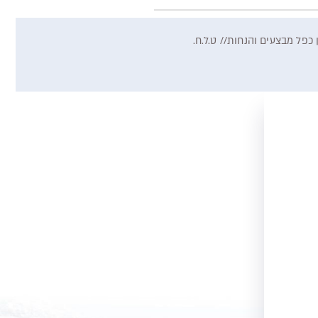
כפל מבצעים והנחות// ט.ל.ח.