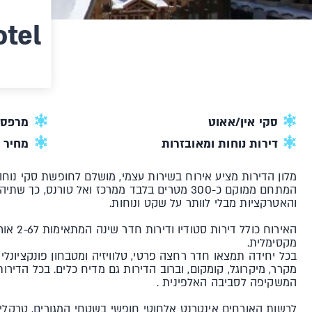
otel
סקי אין/אאוט
מרפסת
דירות נוחות ומאובזרות
מחיר 
מלון הדירות מציע אירוח בשירות עצמי, מושלם לחופשת סקי נו
המתחם ממוקם כ-300 מטרים בלבד ממרכז ואל טורנס,
והאטרקציות מבלי לוותר על שקט ונוחות.
האירוח כו
מקסימלית.
בכל יחידה תמצאו חדר רחצה פרטי, טלוויזיה ומטבחון פונקציונלי 
מקרר, מיקרוגל, קומקום, וברוב הדירות גם מדיח כלים. בכל הדירו
המשקיפה לסביבה האלפינית .
לרשות האורחים אינטרנט אלחוטי חופשי בשטחי המגורים, טרקלין 