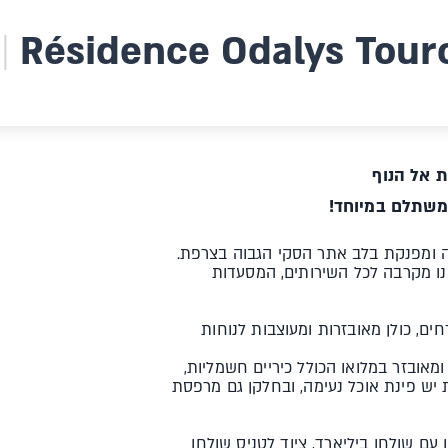
Résidence Odalys Tour
 אל הנוף
משתלם במיוחד!
חה ומפנקת בלב אתר הסקי הגבוה בצרפת.
 כך שתיהנו מקרבה לכל השירותים, המסעדות
לל דירות סטודיו ודירות חדר שינה המתאימות ל2-6 אורחים, כולן מאובזרות ומעוצבות לנוחות
ומאובזר במלואו הכולל כיריים חשמליות,
ת יש פינת אוכל נעימה, ובחלקן גם מרפסת
עם שולחן ביליארד, ציוד לטניס שולחן