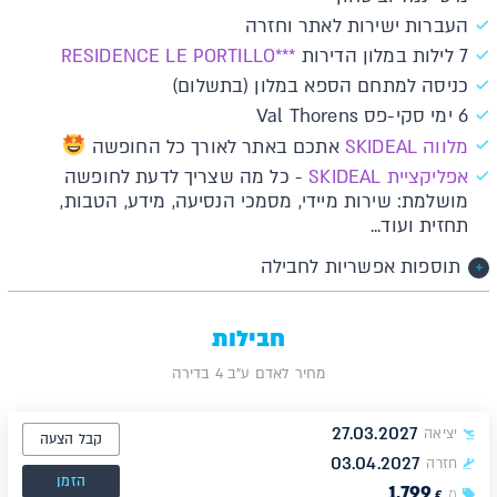
העברות ישירות לאתר וחזרה
7 לילות במלון הדירות
***RESIDENCE LE PORTILLO
כניסה למתחם הספא במלון (בתשלום)
6 ימי סקי-פס Val Thorens
מלווה SKIDEAL
אתכם באתר לאורך כל החופשה
א​פליקציית SKIDEAL​​
- כל מה שצריך לדעת לחופשה
מושלמת: שירות מיידי, מסמכי הנסיעה, מידע, הטבות,
תחזית ועוד...
תוספות אפשריות לחבילה
חבילות
מחיר לאדם ע"ב 4 בדירה
27.03.2027
יציאה
קבל הצעה
03.04.2027
חזרה
הזמן
1,799
מ
€