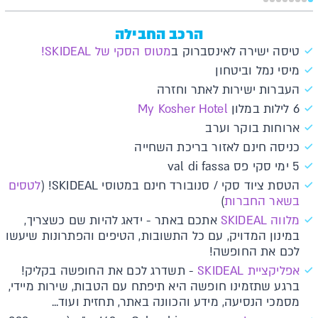
הרכב החבילה
טיסה ישירה לאינסברוק ב
מטוס הסקי של SKIDEAL!
מיסי נמל וביטחון
העברות ישירות לאתר וחזרה
6 לילות במלון
My Kosher Hotel
ארוחות בוקר וערב
כניסה חינם לאזור בריכת השחייה
5 ימי סקי פס val di fassa
הטסת ציוד סקי / סנובורד חינם במטוסי SKIDEAL! (
לטסים
בשאר החברות
)
מלווה SKIDEAL
אתכם באתר - ידאג להיות שם כשצריך,
במינון המדויק, עם כל התשובות, הטיפים והפתרונות שיעשו
לכם את החופשה!
אפליקציית SKIDEAL
- תשדרג לכם את החופשה בקליק!
ברגע שתזמינו חופשה היא תיפתח עם הטבות, שירות מיידי,
מסמכי הנסיעה, מידע והכוונה באתר, תחזית ועוד...