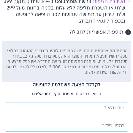
השכרת חליפות
ברשת Columbia ב-149 ש"ח (במקום 399
ש"ח) או השכרת חליפה ללא עלות בקניה בחנות מעל 299
ש"ח. שריון עד חמישה שבועות לפני היציאה לחופשה
ובכפוף לתנאי החברה.
תוספות אפשריות לחבילה
המחיר המוצג וזמינות החופשה כפופים לזמינות רכיבי ההזמנה במלאי
ספקי השירותים// המחיר המוצג הוא לנוסע בודד מעל גיל 12 בחדר
סטנדרטי לשניים, ומותנה בתפוסה זוגית של החדר// אין כפל מבצעים
והנחות// ט.ל.ח. מס תיירות עירוני בסך 2.00€ (לאדם ללילה) ישולם על
ידי הלקוח ישירות למלון.
לקבלת הצעה משתלמת לחופשה
השאירו פרטים ומומחה סקי יחזור אליכם