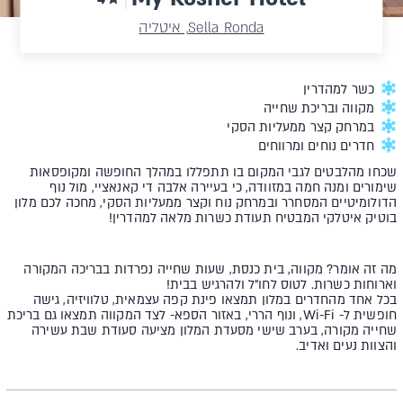
Sella Ronda, איטליה
כשר למהדרין
מקווה ובריכת שחייה
במרחק קצר ממעליות הסקי
חדרים נוחים ומרווחים
שכחו מהלבטים לגבי המקום בו תתפללו במהלך החופשה ומקופסאות
שימורים ומנה חמה במזוודה, כי בעיירה אלבה די קאנאציי, מול נוף
הדולומיטיים המסחרר ובמרחק נוח וקצר ממעליות הסקי, מחכה לכם מלון
בוטיק איטלקי המבטיח תעודת כשרות מלאה למהדרין!
מה זה אומר? מקווה, בית כנסת, שעות שחייה נפרדות בבריכה המקורה
וארוחות כשרות. לטוס לחו"ל ולהרגיש בבית!
בכל אחד מהחדרים במלון תמצאו פינת קפה עצמאית, טלוויזיה, גישה
חופשית ל- Wi-Fi, ונוף הררי, באזור הספא- לצד המקווה תמצאו גם בריכת
שחייה מקורה, בערב שישי מסעדת המלון מציעה סעודת שבת עשירה
והצוות נעים ואדיב.