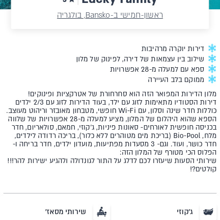
ראשון-חמישי ב-Bansko, בולגריה
דירות יוקרה מרהיבות
שילוב בין עצמאות של דירה, לפינוק של מלון
ספא עם למעלה מ-28 אפשרויות
ממוקם בלב העיירה
מלון הדירות המפואר הזה הוא סחרחורת של אטרקציות ופינוקים!
דירות הסטודיו מתאימות לזוג עם ילד, בעוד הדירות לזוג עם 2/3 ילדים
כוללות חדר שינה וסלון, עם Wi-Fi חופשי, מטבחון מאובזר וריהוט מעוצב.
הספא שהוא היהלום של המלון, מציע למעלה מ-28 אפשרויות של שלווה
בכניסה חופשית לאורחים- סאונות פיניות, ג'קוזי, חמאם, סולאריום, חדר
מלח, Bio-Pool (בריכת מים מטוהרים ללא כלור), בריכה רדודה לילדים,
חדר כושר, ועוד. וגם- 3 מסעדות מפתיעות, מועדון ילדים, חדר בריחה ו-
הפלוס הכי מטורף של המלון הזה:
שירותי הסעות שיעזרו לכם לדלג על התור לגונדולה ולהגיע ישירות להר!!!
קולטים?!
ג'קוזי
שירותי מסאז'