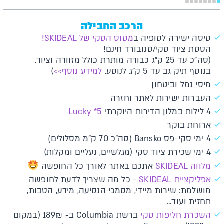
הרכב החבילה
טיסה ישירה לסופיה ב
מטוס הסקי של SKIDEAL!
הטסת ציוד סקי/סנובורד חינם!
(סה"כ עד 25 ק"ג כבודה מותרת כולל מזוודה וציוד.
בנוסף תיק גב עד 5 ק"ג לנוסע.
למידע נוסף>>
)
מיסי נמל וביטחון
העברות ישירות לאתר וחזרה
4 לילות במלון הדירות היוקרתי
Lucky *5
ארוחת בוקר
4 ימי סקי-פס Bansko (סה"כ 70 ק"מ מסלולים)
4 ימי שכירת ציוד סקי (מגלשיים, נעליים ומקלות)
מלווה SKIDEAL
אתכם באתר לאורך כל החופשה
א​פליקציית SKIDEAL​​
- כל מה שצריך לדעת לחופשה
מושלמת: שירות מיידי, מסמכי הנסיעה, מידע, הטבות,
תחזית ועוד...
השכרת חליפות סקי
ברשת Columbia ב- 189₪ (במקום