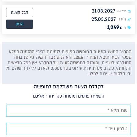
21.03.2027
יציאה
קבל הצעה
25.03.2027
חזרה
הזמן
1,249
מ
€
המחיר המוצג וזמינות החופשה כפופים לזמינות רכיבי ההזמנה במלאי
ספקי השירותים// המחיר המוצג הוא לנוסע בודד מעל גיל 12 בחדר
סטנדרטי לשניים, ומותנה בתפוסה זוגית של החדר// אין כפל מבצעים
והנחות// ט.ל.ח. מס תיירות עירוני בסך 0.80€ (לאדם ללילה) ישולם על
ידי הלקוח ישירות למלון.
לקבלת הצעה משתלמת לחופשה
השאירו פרטים ומומחה סקי יחזור אליכם