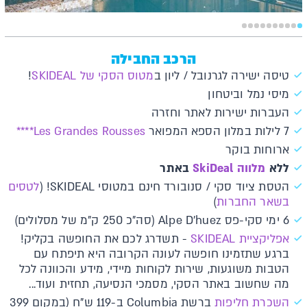
הרכב החבילה
טיסה ישירה לגרנובל / ליון ב
מטוס הסקי של SKIDEAL
!
מיסי נמל וביטחון
העברות ישירות לאתר וחזרה
7 לילות במלון הספא המפואר
Les Grandes Rousses****
ארוחות בוקר
ללא
מלווה SkiDeal
באתר
הטסת ציוד סקי / סנובורד חינם במטוסי SKIDEAL! (
לטסים
בשאר החברות
)
6 ימי סקי-פס Alpe D'huez (סה"כ 250 ק"מ של מסלולים)
א​פליקציית SKIDEAL​​
-
תשדרג לכם את החופשה בקליק!
ברגע שתזמינו חופשה לעונה הקרובה היא תיפתח עם
הטבות משוגעות, שירות לקוחות מיידי, מידע והכוונה לכל
מה שחשוב באתר הסקי, מסמכי הנסיעה, תחזית ועוד...
השכרת חליפות
ברשת Columbia ב-119 ש"ח (במקום 399