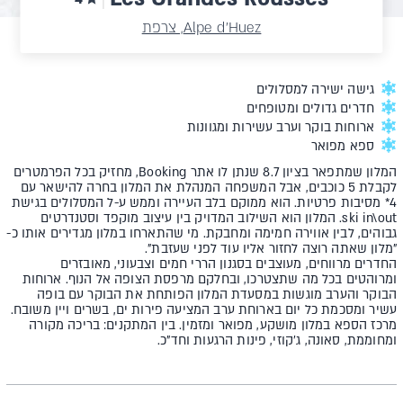
Alpe d'Huez, צרפת
גישה ישירה למסלולים
חדרים גדולים ומטופחים
ארוחות בוקר וערב עשירות ומגוונות
ספא מפואר
המלון שמתפאר בציון 8.7 שנתן לו אתר Booking, מחזיק בכל הפרמטרים
לקבלת 5 כוכבים, אבל המשפחה המנהלת את המלון בחרה להישאר עם
4* מסיבות פרטיות. הוא ממוקם בלב העיירה וממש ע-ל המסלולים בגישת
ski in\out. המלון הוא השילוב המדויק בין עיצוב מוקפד וסטנדרטים
גבוהים, לבין אווירה חמימה ומחבקת. מי שהתארחו במלון מגדירים אותו כ-
"מלון שאתה רוצה לחזור אליו עוד לפני שעזבת".
החדרים מרווחים, מעוצבים בסגנון הררי חמים וצבעוני, מאובזרים
ומרוהטים בכל מה שתצטרכו, ובחלקם מרפסת הצופה אל הנוף. ארוחות
הבוקר והערב מוגשות במסעדת המלון הפותחת את הבוקר עם בופה
עשיר ומסכמת כל יום בארוחת ערב המציעה פירות ים, בשרים ויין משובח.
מרכז הספא במלון מושקע, מפואר ומזמין. בין המתקנים: בריכה מקורה
ומחוממת, סאונה, ג'קוזי, פינות הרגעות וחד"כ.