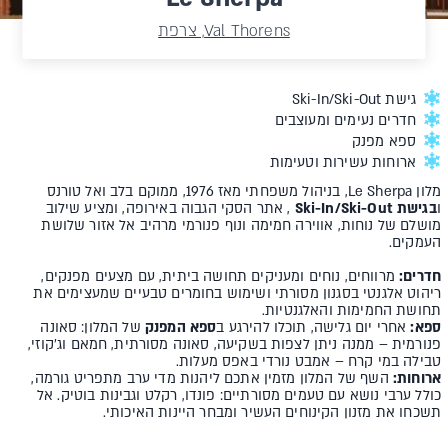
Val Thorens, צרפת
גישת Ski-In/Ski-Out
חדרים נעימים ומעוצבים
ספא מפנק
ארוחות עשירות וטעימות
מלון Le Sherpa, בניהול משפחתי מאז 1976, ממוקם בלב ואל טורנס
ו
בגישת Ski-In/Ski-Out
, אתר הסקי הגבוה באירופה, ומציע שילוב
מושלם של נוחות, אווירה חמימה ונוף פנורמי מרהיב אל אזור שלושת
העמקים.
חדרים:
מרווחים, נוחים ומעניקים תחושה ביתית, עם מצעים מפנקים,
ריהוט אלגנטי בסגנון מסורתי ושימוש בחומרים טבעיים שמעצימים את
תחושת החמימות והאלגנטיות.
ספא:
אחרי יום גלישה, תוכלו להירגע ב
ספא המפנק
של המלון: סאונה
פנורמית – ממנה ניתן לצפות בשקיעה, סאונה מסורתית, חמאם וג'קוזי,
טבילה במי קרח – אמבט נורדי באפס מעלות.
ארוחות:
השף של המלון מזמין אתכם ליהנות מדי ערב מתפריט גורמה,
כולל ערבי נושא עם טעמים מסורתיים: פונדו, רקלט וגבינות בוטיק. אל
תשכחו את מזנון הקינוחים העשיר ומבחר היינות האיכותי.