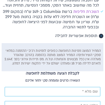
עם הטבות משוגעות, שירות לקוחות מיידי, מידע והכוונה
לכל מה שחשוב באתר הסקי, מסמכי הנסיעה, תחזית ועוד...
השכרת חליפות
ברשת Columbia ב-149 ש"ח (במקום 399
ש"ח) או השכרת חליפה ללא עלות בקניה בחנות מעל 299
ש"ח. שריון עד חמישה שבועות לפני היציאה לחופשה
ובכפוף לתנאי החברה.
תוספות אפשריות לחבילה
המחיר המוצג וזמינות החופשה כפופים לזמינות רכיבי ההזמנה במלאי
ספקי השירותים// המחיר המוצג מותנה בהזמנה בהרכב שהוגדר
מעלה// אין כפל מבצעים והנחות// ט.ל.ח. מס תיירות עירוני בסך 2.64€
(לאדם ללילה מגיל 18 ומעלה) ישולם על ידי הלקוח ישירות למלון.
לקבלת הצעה משתלמת לחופשה
השאירו פרטים ומומחה סקי יחזור אליכם