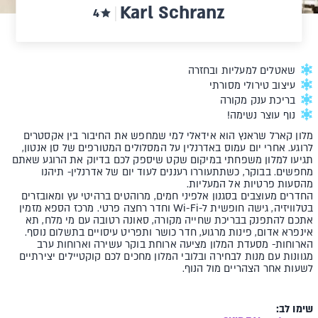
Karl Schranz
4
שאטלים למעליות ובחזרה
עיצוב טירולי מסורתי
בריכת ענק מקורה
נוף עוצר נשימה!
מלון קארל שראנץ הוא אידאלי למי שמחפש את החיבור בין אקסטרים
לרוגע. אחרי יום עמוס באדרנלין על המסלולים המטורפים של סן אנטון,
תגיעו למלון משפחתי במיקום שקט שיספק לכם בדיוק את הרוגע שאתם
מחפשים. בבוקר, כשתתעוררו רעננים לעוד יום של אדרנלין- תיהנו
מהסעות פרטיות אל המעליות.
החדרים מעוצבים בסגנון אלפיני חמים, מרוהטים ברהיטי עץ ומאובזרים
בטלוויזיה, גישה חופשית ל-Wi-Fi וחדר רחצה פרטי. מרכז הספא מזמין
אתכם להתפנק בבריכת שחייה מקורה, סאונה רטובה עם מי מלח, תא
אינפרא אדום, פינות מרגוע, חדר כושר ותפריט עיסויים בתשלום נוסף.
הארוחות- מסעדת המלון מציעה ארוחת בוקר עשירה וארוחות ערב
מגוונות עם מנות לבחירה ובלובי המלון מחכים לכם קוקטיילים יצירתיים
לשעות אחר הצהריים מול הנוף.
שימו לב: