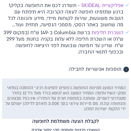
א​פליקציית SKIDEAL​​
-
תשדרג לכם את החופשה בקליק!
ברגע שתזמינו חופשה לעונה הקרובה היא תיפתח עם
הטבות משוגעות, שירות לקוחות מיידי, מידע והכוונה לכל
מה שחשוב באתר הסקי, מסמכי הנסיעה, תחזית ועוד...
השכרת חליפות
ברשת Columbia ב-149 ש"ח (במקום 399
ש"ח) או השכרת חליפה ללא עלות בקניה בחנות מעל 299
ש"ח. שריון עד חמישה שבועות לפני היציאה לחופשה
ובכפוף לתנאי החברה.
תוספות אפשריות לחבילה
המחיר המוצג וזמינות החופשה כפופים לזמינות רכיבי ההזמנה במלאי
ספקי השירותים// המחיר המוצג הוא לנוסע בודד מעל גיל 12 בחדר
סטנדרטי לשניים, ומותנה בתפוסה זוגית של החדר// אין כפל מבצעים
והנחות// ט.ל.ח. מס תיירות עירוני בסך 3.00€ (לאדם ללילה) ישולם על
ידי הלקוח ישירות למלון.
לקבלת הצעה משתלמת לחופשה
השאירו פרטים ומומחה סקי יחזור אליכם