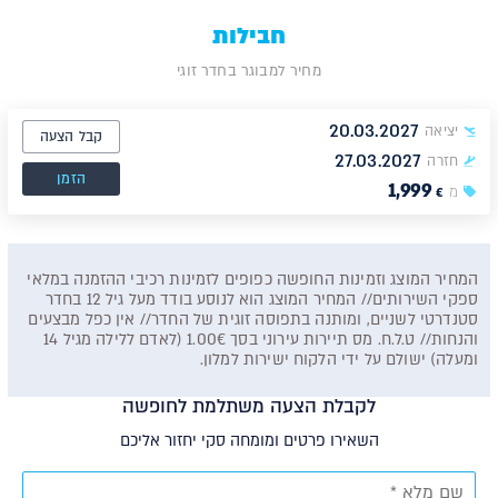
חבילות
מחיר למבוגר בחדר זוגי
20.03.2027
יציאה
קבל הצעה
27.03.2027
חזרה
הזמן
1,999
מ
€
המחיר המוצג וזמינות החופשה כפופים לזמינות רכיבי ההזמנה במלאי
ספקי השירותים// המחיר המוצג הוא לנוסע בודד מעל גיל 12 בחדר
סטנדרטי לשניים, ומותנה בתפוסה זוגית של החדר// אין כפל מבצעים
והנחות// ט.ל.ח. מס תיירות עירוני בסך 1.00€ (לאדם ללילה מגיל 14
ומעלה) ישולם על ידי הלקוח ישירות למלון.
לקבלת הצעה משתלמת לחופשה
השאירו פרטים ומומחה סקי יחזור אליכם