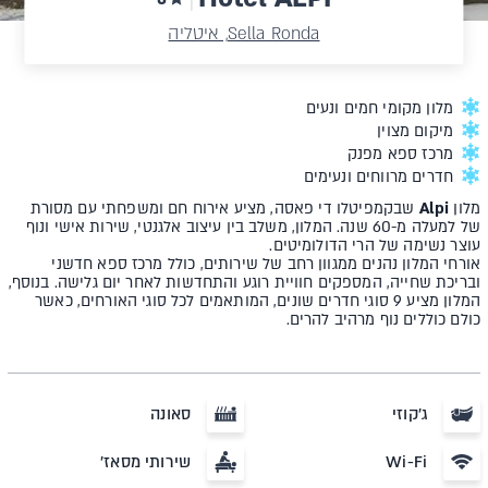
Sella Ronda, איטליה
מלון מקומי חמים ונעים
מיקום מצוין
מרכז ספא מפנק
חדרים מרווחים ונעימים
מלון
Alpi
שבקמפיטלו די פאסה, מציע אירוח חם ומשפחתי עם מסורת
של למעלה מ-60 שנה. המלון, משלב בין עיצוב אלגנטי, שירות אישי ונוף
עוצר נשימה של הרי הדולומיטים.
אורחי המלון נהנים ממגוון רחב של שירותים, כולל מרכז ספא חדשני
ובריכת שחייה, המספקים חוויית רוגע והתחדשות לאחר יום גלישה. בנוסף,
המלון מציע 9 סוגי חדרים שונים, המותאמים לכל סוגי האורחים, כאשר
כולם כוללים נוף מרהיב להרים.
ג'קוזי
סאונה
Wi-Fi
שירותי מסאז'