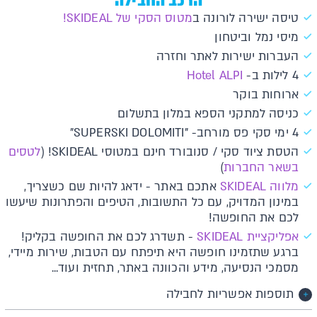
הרכב החבילה
טיסה ישירה לורונה ב
מטוס הסקי של SKIDEAL!
מיסי נמל וביטחון
העברות ישירות לאתר וחזרה
4 לילות ב-
Hotel ALPI
ארוחות בוקר
כניסה למתקני הספא במלון בתשלום
4 ימי סקי פס מורחב- "SUPERSKI DOLOMITI"
הטסת ציוד סקי / סנובורד חינם במטוסי SKIDEAL! (
לטסים
בשאר החברות
)
מלווה SKIDEAL
אתכם באתר - ידאג להיות שם כשצריך,
במינון המדויק, עם כל התשובות, הטיפים והפתרונות שיעשו
לכם את החופשה!
אפליקציית SKIDEAL
- תשדרג לכם את החופשה בקליק!
ברגע שתזמינו חופשה היא תיפתח עם הטבות, שירות מיידי,
מסמכי הנסיעה, מידע והכוונה באתר, תחזית ועוד...
תוספות אפשריות לחבילה