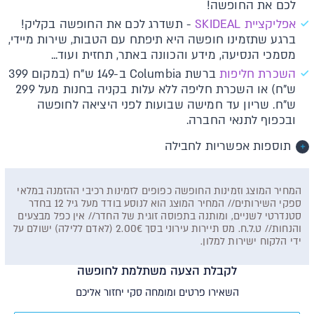
לכם את החופשה!
אפליקציית SKIDEAL
- תשדרג לכם את החופשה בקליק!
ברגע שתזמינו חופשה היא תיפתח עם הטבות, שירות מיידי,
מסמכי הנסיעה, מידע והכוונה באתר, תחזית ועוד...
השכרת חליפות
ברשת Columbia ב-149 ש"ח (במקום 399
ש"ח) או השכרת חליפה ללא עלות בקניה בחנות מעל 299
ש"ח. שריון עד חמישה שבועות לפני היציאה לחופשה
ובכפוף לתנאי החברה.
תוספות אפשריות לחבילה
המחיר המוצג וזמינות החופשה כפופים לזמינות רכיבי ההזמנה במלאי
ספקי השירותים// המחיר המוצג הוא לנוסע בודד מעל גיל 12 בחדר
סטנדרטי לשניים, ומותנה בתפוסה זוגית של החדר// אין כפל מבצעים
והנחות// ט.ל.ח. מס תיירות עירוני בסך 2.00€ (לאדם ללילה) ישולם על
ידי הלקוח ישירות למלון.
לקבלת הצעה משתלמת לחופשה
השאירו פרטים ומומחה סקי יחזור אליכם