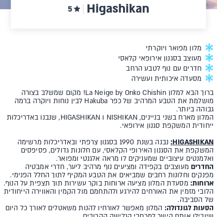
Higashikan
5
מלון מפואר ויוקרתי
מעוצב בסגנון אירופאי קלאסי
חדרים עם נוף לטבע הרחב
מסעדה איכותית ועשירה
ברוך הבא למלון La Neige by Onko Chishin! מקום שמשלב בצורה
מושלמת את הטבע המרהיב של כפר Hakuba לבין נוחות ויוקרה ברמה
גבוהה ביותר.
המלון מארח בשני בניינים, NISHIKAN ו HIGASHIKAN, שנבנו באדריכלות
ייחודית המשקפת סגנון אירופאי.
HIGASHIKAN:
נבנה בשנת 1990 בסגנון צרפתי ובאדריכלות מרשימה
המשקפת את הסגנון האירופי הקלאסי, עם חלונות גדולים, פסיפסים
ואלמנטים עיצוביים שמעניקים לו מראה אלגנטי ומפואר.
החדרים
מעוצבים בקפידה ומציעים נוף מרהיב ליער, חדרי אמבטיה
מפנקים וחלונות רחבים שמביאים את הטבע המקיף לתוך החלל הפנימי.
ארוחות:
מסעדת המלון מציעה ארוחות בוקר עשירות תוך תצפית על הנוף.
הלובי מזמין את האורחים להירגע ולהתחמם מול הקמין והאווירה הייחודית
של הסביבה.
הסעות לגונדולה:
המלון מאפשר לאורחיו להנות משאטלים לאורך כל היום
שיובילו אותם הישר למרחבי הגלישה הקרובים.