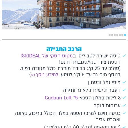
הרכב החבילה
טיסה ישירה לטביליסי ב
מטוס הסקי של SKIDEAL!
הטסת ציוד סקי/סנובורד חינם!
(סה"כ עד 25 ק"ג כבודה מותרת כולל מזוודה וציוד.
בנוסף תיק גב עד 5 ק"ג לנוסע.
למידע נוסף>>
)
מיסי נמל ובטחון
העברות ישירות לאתר וחזרה
3 לילות במלון הספא
5* Gudauri Loft
ארוחות בוקר
כניסה חינם למרכז הספא במלון הכולל בריכה, סאונה
ואמבט אדים
3 ימי סקי-פס (סה"כ 80 ק"מ מסלולים)