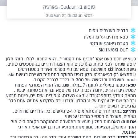
סופש ב-Gudauri, גאורגיה
4702 Gudauri St, Gudauri
חדרים מעוצבים ויפים
ספא מדהים על גג המלון
מטבח גיאורגי אותנטי
SKI IN/SKI OUT
כשאיש חכם פעם אמר "תכינו את הסטורי"... הוא התכוון למלון הזה! מלון
לופט שנחנך לפני פחות מ-3 שנים הוא הצגה! חדרים בקונספטים שונים,
גישת ski inout מושלמת, ספא עם נוף פנורמי ואירוח בסטנדרטים
שתמצאו רק בגיאורגיה!
מלון לופט ממוקם בתחתית העיירה בגישת ski
inout מושלמת ובגלישה של 300 מ' בלבד לרכבל הקרוב.
ספא:
טפסו במעלית לקומה 7 במלון. שם, מול הנוף הפנורמי הפתוח
למסלולים ולהרים, יחכה לכם גן עדן של ספא ובריאות: סאונה יבשה,
חמאם טורקי בטמפרטורה של 45 מעלות, טיפולים ועיסויים, פינות מרגוע
ובריכת שחייה ענקית על גג המלון. תודו שרק מלקרוא את זה אתם כבר
מרגישים רגועים יותר...
חדרים:
במלון חדרים המתאימים ל 2-4 גולשים. כל החדרים מרווחים,
נעימים, מעוצבים בסטייל מודרני עכשווי
ארוחות:
הארוחות במלון מוגשות במסעדה הממוקמת בקומה ה-7 מול
הנוף המושלג, ומציעות מגוון מנות מפתיעות, רובן עם אופי גיאורגי
אותנטי.
עוד במלון:
חדר ישיבות, חנות השכרת ציוד, חדר סקי, בר אלכוהול ובר